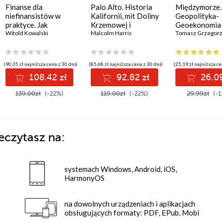
Finanse dla
Palo Alto. Historia
Międzymorze.
niefinansistów w
Kalifornii, mit Doliny
Geopolityka-
praktyce. Jak
Krzemowej i
Geoekonomia
zrozumieć finanse
Witold Kowalski
technokapitalizm
Malcolm Harris
Geokultura
Tomasz Grzegorz
firmy i podejmować
lepsze decyzje
biznesowe
(90,35 zł najniższa cena z 30 dni)
(85,68 zł najniższa cena z 30 dni)
(25,19 zł najniższa ce
108.42 zł
92.82 zł
26.09
139.00zł
(-22%)
119.00zł
(-22%)
29.99zł
(-1
eczytasz na:
systemach Windows, Android, iOS,
HarmonyOS
na dowolnych urządzeniach i aplikacjach
obsługujących formaty: PDF, EPub, Mobi