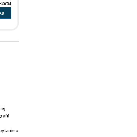
(-26%)
ka
iej
rafii
pytanie o