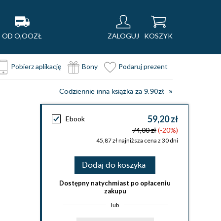
OD O,OOZŁ
ZALOGUJ
KOSZYK
Pobierz aplikację
Bony
Podaruj prezent
Codziennie inna książka za 9,90zł
59,20 zł
Ebook
74,00 zł
(-20%)
45,87 zł najniższa cena z 30 dni
Dodaj do koszyka
Dostępny natychmiast po opłaceniu
zakupu
lub