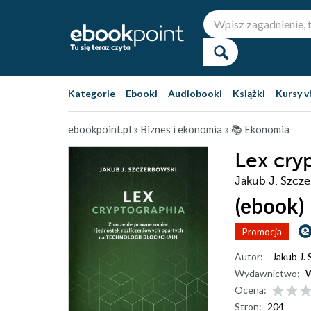
Kategorie
Ebooki
Audiobooki
Książki
Kursy v
ebookpoint.pl
»
Biznes i ekonomia
»
📚 Ekonomia
Lex cry
Jakub J. Szcz
(ebook)
Promocja
Autor:
Jakub J.
Wydawnictwo:
Ocena:
Stron:
204