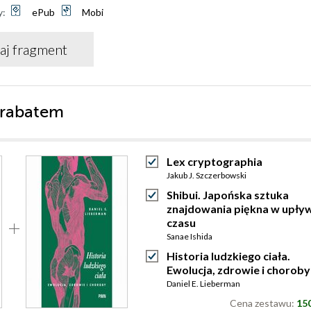
y:
ePub
Mobi
aj fragment
 rabatem
Lex cryptographia
Jakub J. Szczerbowski
Shibui. Japońska sztuka
znajdowania piękna w upły
czasu
Sanae Ishida
Historia ludzkiego ciała.
Ewolucja, zdrowie i choroby
Daniel E. Lieberman
Cena zestawu:
150