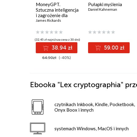
MoneyGPT.
Pułapki myślenia
Sztuczna inteligencja
Daniel Kahneman
i zagrożenie dla
globalnej ekonomii
James Rickards
(32,45 zł najniższa cena z 30 dni)
38.94 zł
59.00 zł
64.90zł
(-40%)
Ebooka
"Lex cryptographia"
prz
czytnikach Inkbook, Kindle, Pocketbook,
Onyx Boox i innych
systemach Windows, MacOS i innych