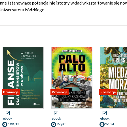
nne i stanowiące potencjalnie istotny wkład w kształtowanie się no
 Uniwersytetu Łódzkiego
Promocja
Promocja
Promocja
ebook
ebook
ebook
108 pkt
92 pkt
26 pkt