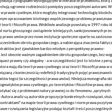
yskusja z poglądami występującymi w literaturze przedmiotu, którą 
echują ogromne rozbieżności pomiędzy poszczególnymi autorami. W
 w prawie cywilnym, które mogłyby integrować technologię blockcha
tycznym opracowaniem istotnego współczesnego problemu prawoznaw
 teorii i filozofii prawa. Wnikliwie analizuje powstałą w 1997 roku i
tat nurtu głoszącego zastąpienie istniejących, sankcjonowanych prze
 czy prawo umów przez nowe instytucje społeczne oparte na zastosow
i uczestnikom obrotu gospodarczego, a nabierająca znaczenia faktyc
ntraktów jest zjawiskiem bardzo młodym z perspektywy prawno-
e. Jest obecnie ważnym zagadnieniem obrotu gospodarczego, bez wzg
quasi-prawny czy alegalny - a w szczególności jest to istotne z per
ora mają dla teorii prawa cywilnego oraz teorii i filozofii prawa w 
iązaną z koniecznością redefinicji tradycyjnych pojęć prawoznawst
atów tegoż (w szczególności prawa umów). Niniejsza monografia s
dogmatyków prawa cywilnego, po teoretyków i filozofów prawa, ek
potykać się z problemami natury prawnej co do fenomenu ,,sprytnych
 Autora analiz są autorskie propozycje konkretnych rozwiązań, służ
 kontraktami" na mapie teorii prawa cywilnego i norm prawa pozytyw
kawe rozwiązania legislacyjne podając kształt treści poszczególnyc