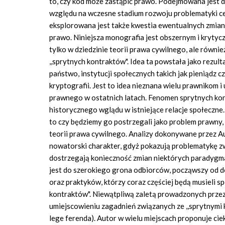
to, czy kod może zastąpić prawo. Podejmowana jest d
względu na wczesne stadium rozwoju problematyki c
eksplorowana jest także kwestia ewentualnych zmian
prawo. Niniejsza monografia jest obszernym i kry
tylko w dziedzinie teorii prawa cywilnego, ale również
,,sprytnych kontraktów". Idea ta powstała jako rezul
państwo, instytucji społecznych takich jak pieniądz
kryptografii. Jest to idea nieznana wielu prawnikom 
prawnego w ostatnich latach. Fenomen sprytnych ko
historycznego wglądu w istniejące relacje społeczn
to czy będziemy go postrzegali jako problem prawny, 
teorii prawa cywilnego. Analizy dokonywane przez Aut
nowatorski charakter, gdyż pokazują problematykę zw
dostrzegają konieczność zmian niektórych paradygm
jest do szerokiego grona odbiorców, począwszy od 
oraz praktyków, którzy coraz częściej będą musieli s
kontraktów". Niewątpliwą zaletą prowadzonych przez
umiejscowieniu zagadnień związanych ze ,,sprytnymi
lege ferenda). Autor w wielu miejscach proponuje cie