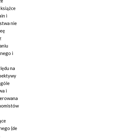
ze
 książce
in i
stwa nie
deę
z
aniu
znego i
lędu na
spektywy
ogóle
wa i
kierowana
onomistów
ące
nego (de
h