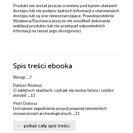
Produkt nie został jeszcze oceniony pod kątem ułatwień
dostępu lub nie podano żadnych informacji o ułatwieniach
dostępu lub są one niewystarczające. Prawdopodobnie
Wydawca/Dostawca jeszcze nie umożliwił dokonania
walidacji produktu lub nie przekazał odpowiednich
informacji na temat jego dostępności.
Spis treści
ebooka
Wstęp ...7
Dariusz Rozmus
O zaklętych skarbach, czyli jak się można łatwo i szybko
dorobić ...11
Piotr Dobosz
Ustrojowe zagadnienia pozycji prawnej niemieckich
stowarzyszeń archeologicznych ...21
Paulina Gwoździewicz-Matan
pokaż cały spis treści
Znalezienie zabytku w świetle ustawy o rzeczach
znalezionych ...31