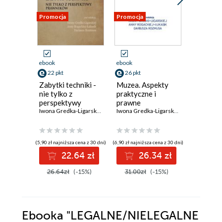
Promocja
Promocja
Promocja
ebook
ebook
ebook
22 pkt
26 pkt
24 pkt
Zabytki techniki -
Muzea. Aspekty
Restytuc
nie tylko z
praktyczne i
ochrona
perspektywy
prawne
kultury.
prawników
Iwona Gredka-Ligarska
,
Anna Rogacka-Łukasik
,
Dariusz Rozmus (red.
Iwona Gredka-Ligarska
,
Anna Rogacka-Ł
Zagadni
prawne
(5,90 zł najniższa cena z 30 dni)
(6,90 zł najniższa cena z 30 dni)
(5,90 zł najniż
22.64 zł
26.34 zł
2
26.64zł
(-15%)
31.00zł
(-15%)
29.00z
Ebooka
"LEGALNE/NIELEGALNE