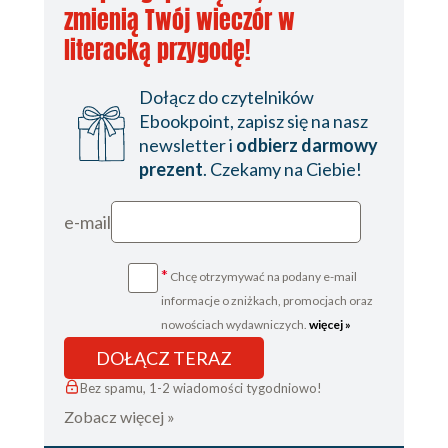
zmienią Twój wieczór w
literacką przygodę!
Dołącz do czytelników
Ebookpoint, zapisz się na nasz
newsletter i
odbierz darmowy
prezent
. Czekamy na Ciebie!
e-mail
*
Chcę otrzymywać na podany e-mail
informacje o zniżkach, promocjach oraz
nowościach wydawniczych.
więcej »
DOŁĄCZ TERAZ
Bez spamu, 1-2 wiadomości tygodniowo!
Zobacz więcej »