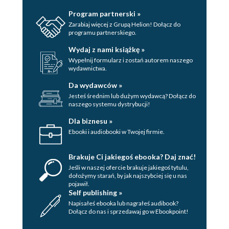
Program partnerski »
Zarabiaj więcej z Grupą Helion! Dołącz do
programu partnerskiego.
Wydaj z nami książkę »
Wypełnij formularz i zostań autorem naszego
wydawnictwa.
Da wydawców »
Jesteś średnim lub dużym wydawcą? Dołącz do
naszego systemu dystrybucji!
Dla biznesu »
Ebooki i audiobooki w Twojej firmie.
Brakuje Ci jakiegoś ebooka? Daj znać!
Jeśli w naszej ofercie brakuje jakiegoś tytulu,
dołożymy starań, by jak najszybciej się u nas
pojawił.
Self publishing »
Napisałeś ebooka lub nagrałeś audibook?
Dołącz do nas i sprzedawaj go w Ebookpoint!