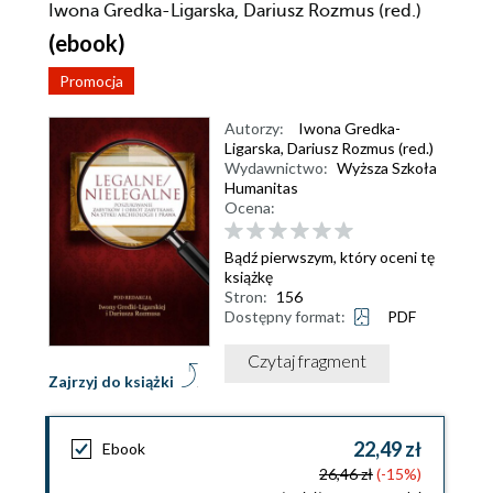
Iwona Gredka-Ligarska, Dariusz Rozmus (red.)
(ebook)
Promocja
Autorzy:
Iwona Gredka-
Ligarska
,
Dariusz Rozmus (red.)
Wydawnictwo:
Wyższa Szkoła
Humanitas
Ocena:
Bądź pierwszym, który oceni tę
książkę
Stron:
156
Dostępny format:
PDF
Czytaj fragment
Zajrzyj do książki
22,49 zł
Ebook
26,46 zł
(-15%)