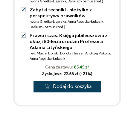
Iwona Gredka-Ligarska
,
Dariusz Rozmus (red.)
Zabytki techniki - nie tylko z
perspektywy prawników
Iwona Gredka-Ligarska
,
Anna Rogacka-Łukasik
,
Dariusz Rozmus (red.)
Prawo i czas. Księga jubileuszowa z
okazji 80-lecia urodzin Profesora
Adama Lityńskiego
red. Maciej Borski
,
Dorota Fleszer
,
Andrzej Pokora
,
Anna Rogacka-Łukasik
Cena zestawu:
85.45 zł
Zyskujesz: 22.65 zł (-21%)
Dodaj do koszyka