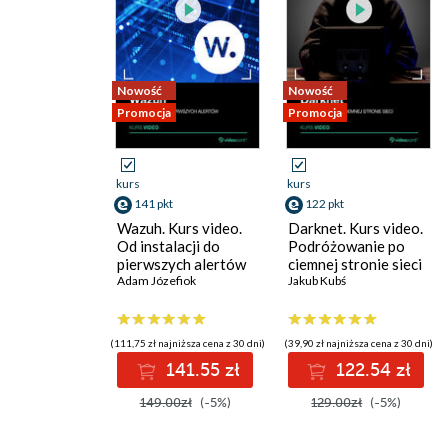
Nowość
Nowość
Promocja
Promocja
kurs
kurs
141 pkt
122 pkt
Wazuh. Kurs video.
Darknet. Kurs video.
Od instalacji do
Podróżowanie po
pierwszych alertów
ciemnej stronie sieci
Adam Józefiok
Jakub Kubś
(111,75 zł najniższa cena z 30 dni)
(39,90 zł najniższa cena z 30 dni)
141.55 zł
122.54 zł
149.00zł
(-5%)
129.00zł
(-5%)