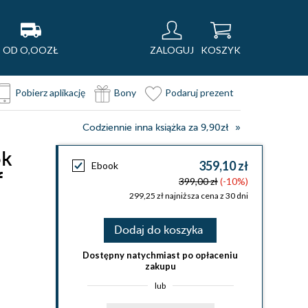
OD O,OOZŁ
ZALOGUJ
KOSZYK
Pobierz aplikację
Bony
Podaruj prezent
Codziennie inna książka za 9,90zł
ok
359,10 zł
Ebook
f
399,00 zł
(-10%)
299,25 zł najniższa cena z 30 dni
Dodaj do koszyka
Dostępny natychmiast po opłaceniu
zakupu
lub