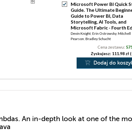
Microsoft Power BI Quick S
Guide. The Ultimate Beginne
Guide to Power BI, Data
Storytelling, AI Tools, and
Microsoft Fabric - Fourth Ed
Devin Knight
,
Erin Ostrowsky
,
Mitchell
Pearson
,
Bradley Schacht
Cena zestawu:
575
Zyskujesz: 111.98 zł 
Dodaj do koszy
mbdas. An in-depth look at one of the mo
Java