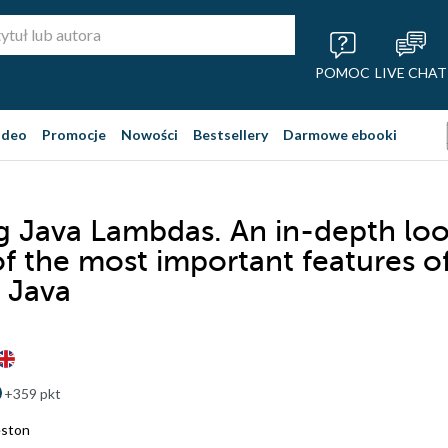
POMOC
LIVE CHAT
ideo
Promocje
Nowości
Bestsellery
Darmowe ebooki
g Java Lambdas. An in-depth lo
of the most important features o
 Java
+359 pkt
ston