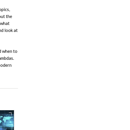
opics,
out the
 what
nd look at
nd when to
lambdas.
 modern