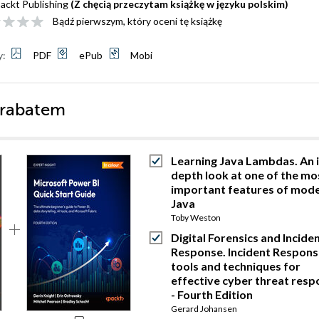
ackt Publishing
(Z chęcią przeczytam książkę w języku polskim)
Bądź pierwszym, który oceni tę książkę
y:
PDF
ePub
Mobi
 rabatem
Learning Java Lambdas. An i
depth look at one of the mo
important features of mod
Java
Toby Weston
Digital Forensics and Incide
Response. Incident Respons
tools and techniques for
effective cyber threat res
- Fourth Edition
Gerard Johansen