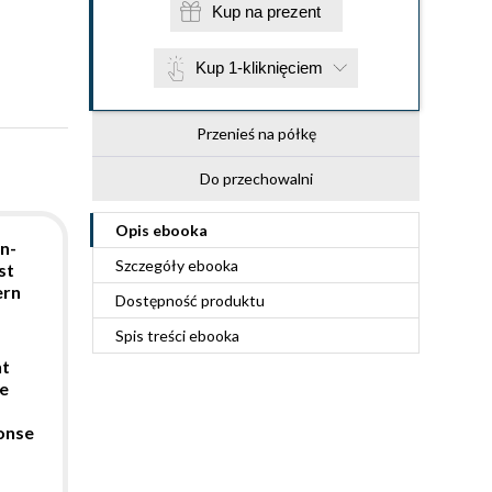
Kup na prezent
Kup 1-kliknięciem
Przenieś na półkę
Do przechowalni
Opis
ebooka
n-
Szczegóły
ebooka
st
ern
Dostępność produktu
Spis treści
ebooka
nt
e
ponse