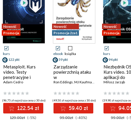
Nowość
Nowość
Nowość
Promocja
Promocja 2za1
Promocja
kurs
ebook
książka
kurs
122 pkt
59 pkt
94 pkt
Metasploit. Kurs
Zarządzanie
Niezbędnik O
video. Testy
powierzchnią ataku
Kurs video. 1
penetracyjne i
w
aplikacji do
łamanie
Adam Cedro
cyberbezpieczeństwie.
Ron Eddings
,
MJ Kaufmann
pozyskiwania
Miłosz Jarząb
zabezpieczeń
Strategie i techniki
informacji
ochrony zasobów
cyfrowych
(96,75 zł najniższa cena z 30 dni)
(49,50 zł najniższa cena z 30 dni)
(39,90 zł najniższa ce
122.54 zł
59.40 zł
94.05
129.00zł
(-5%)
99.00zł
(-40%)
99.00zł
(-