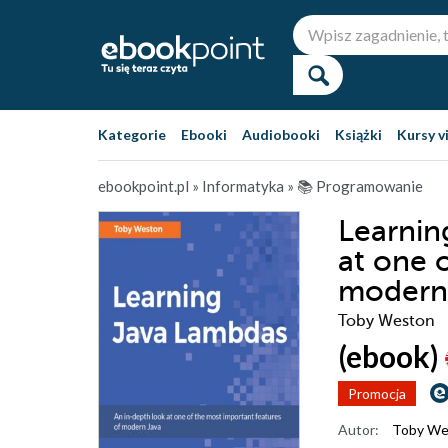
Kategorie
Ebooki
Audiobooki
Książki
Kursy v
ebookpoint.pl
»
Informatyka
»
📚 Programowanie
Learnin
at one 
modern
Toby Weston
(ebook)
Promocja
Autor:
Toby We