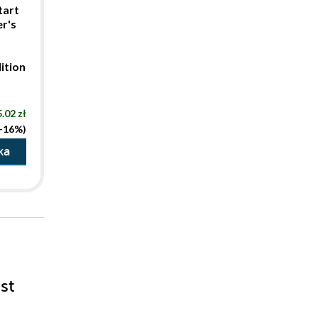
tart
r's
ition
.02 zł
(-16%)
ka
st