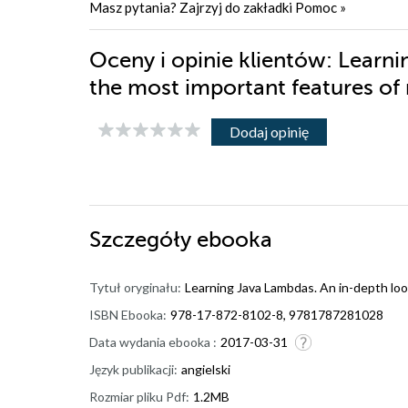
Masz pytania? Zajrzyj do zakładki
Pomoc
»
Oceny i opinie klientów: Learni
the most important features o
Dodaj opinię
Szczegóły
ebooka
Tytuł oryginału:
Learning Java Lambdas. An in-depth loo
ISBN Ebooka:
978-17-872-8102-8, 9781787281028
Data wydania ebooka :
2017-03-31
Język publikacji:
angielski
Rozmiar pliku Pdf:
1.2MB