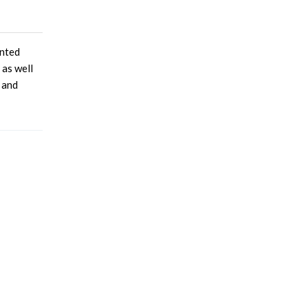
ented
 as well
g and