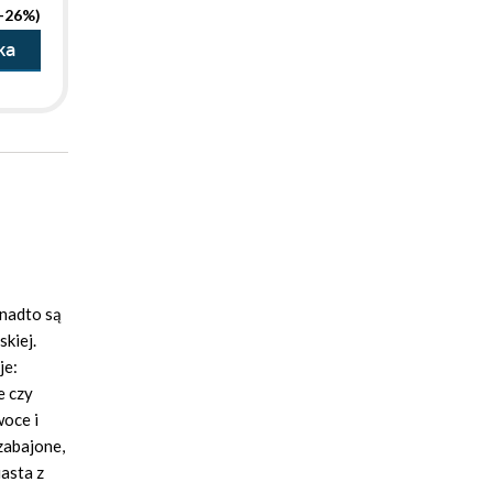
(-26%)
ka
onadto są
kiej.
je:
e czy
woce i
 zabajone,
iasta z