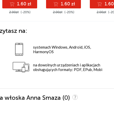
1.60 zł
1.60 zł
1.60
2.00zł
(-20%)
2.00zł
(-20%)
2.00zł
(-2
zytasz na:
systemach Windows, Android, iOS,
HarmonyOS
na dowolnych urządzeniach i aplikacjach
obsługujących formaty: PDF, EPub, Mobi
(0)
nia włoska Anna Smaza