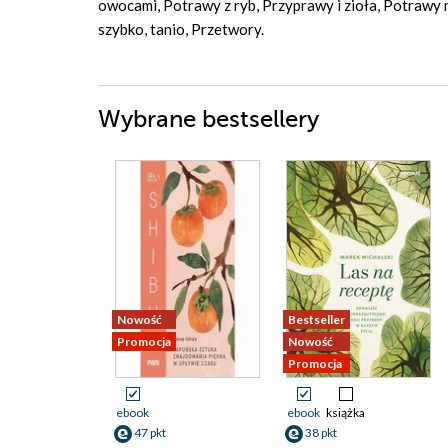
owocami, Potrawy z ryb, Przyprawy i zioła, Potrawy 
szybko, tanio, Przetwory.
Wybrane bestsellery
Nowość
Bestseller
Promocja
Nowość
Promocja
ebook
ebook
książka
47 pkt
38 pkt