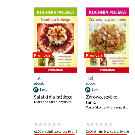
Promocja
Promocja
ebook
ebook
1 pkt
1 pkt
Sałatki dla każdego
Zdrowo, szybko,
Marzena Strzelczyńska
,
Karol Skwira
tanio
Karol Skwira
,
Marzena Strzelczyńska
(2,00 zł najniższa cena z 30 dni)
(2,00 zł najniższa cena z 30 dni)