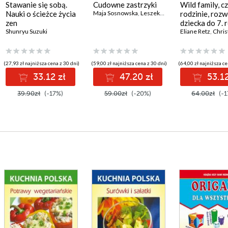
Stawanie się sobą.
Cudowne zastrzyki
Wild family, cz
Nauki o ścieżce życia
Maja Sosnowska
,
Leszek Czupryniak
rodzinie, rozw
zen
dziecka do 7. 
Shunryu Suzuki
życia i więzi 
Eliane Retz
,
Christiane 
rodzeństwem
(27,93 zł najniższa cena z 30 dni)
(59,00 zł najniższa cena z 30 dni)
(64,00 zł najniższa ce
33.12 zł
47.20 zł
53.12
39.90zł
(-17%)
59.00zł
(-20%)
64.00zł
(-1