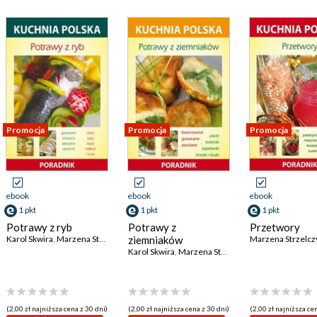
Promocja
Promocja
Promocja
ebook
ebook
ebook
1 pkt
1 pkt
1 pkt
Potrawy z ryb
Potrawy z
Przetwory
Karol Skwira
,
Marzena Strzelczyńska
ziemniaków
Marzena Strzelcz
Karol Skwira
,
Marzena Strzelczyńska
(2,00 zł najniższa cena z 30 dni)
(2,00 zł najniższa cena z 30 dni)
(2,00 zł najniższa cen