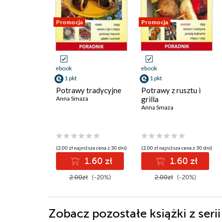
Promocja
Promocja
ebook
ebook
1 pkt
1 pkt
Potrawy tradycyjne
Potrawy z rusztu i
Anna Smaza
grilla
Anna Smaza
(2,00 zł najniższa cena z 30 dni)
(2,00 zł najniższa cena z 30 dni)
1.60 zł
1.60 zł
2.00zł
(-20%)
2.00zł
(-20%)
Zobacz pozostałe książki z seri