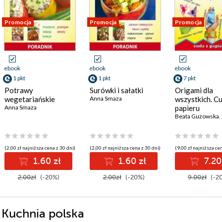
Promocja
Promocja
Promocja
ebook
ebook
ebook
1 pkt
1 pkt
7 pkt
Potrawy
Surówki i sałatki
Origami dla
wegetariańskie
Anna Smaza
wszystkich. Cu
Anna Smaza
papieru
Beata Guzowska
,
(2,00 zł najniższa cena z 30 dni)
(2,00 zł najniższa cena z 30 dni)
(9,00 zł najniższa cen
1.60 zł
1.60 zł
7.20
2.00zł
(-20%)
2.00zł
(-20%)
9.00zł
(-2
i Kuchnia polska