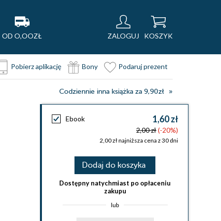
OD O,OOZŁ
ZALOGUJ
KOSZYK
Pobierz aplikację
Bony
Podaruj prezent
Codziennie inna książka za 9,90zł
1,60 zł
Ebook
2,00 zł
(-20%)
2,00 zł najniższa cena z 30 dni
Dodaj do koszyka
Dostępny natychmiast po opłaceniu
zakupu
lub