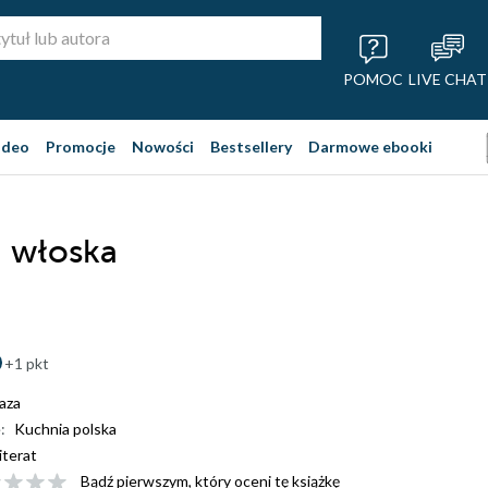
POMOC
LIVE CHAT
ideo
Promocje
Nowości
Bestsellery
Darmowe ebooki
 włoska
+1 pkt
aza
:
Kuchnia polska
iterat
Bądź pierwszym, który oceni tę książkę