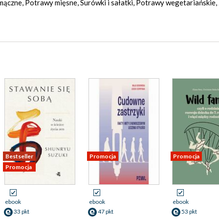
mączne, Potrawy mięsne, Surówki i sałatki, Potrawy wegetariańskie
Bestseller
Promocja
Promocja
Promocja
ebook
ebook
ebook
33 pkt
47 pkt
53 pkt