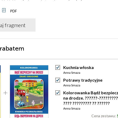
PDF
aj fragment
 rabatem
Kuchnia włoska
Anna Smaza
Potrawy tradycyjne
Anna Smaza
Kolorowanka Bądź bezpiec
na drodze. ??????-?????????
???? ????????? ?? ??????
Anna Smaza
Cena zestawu: