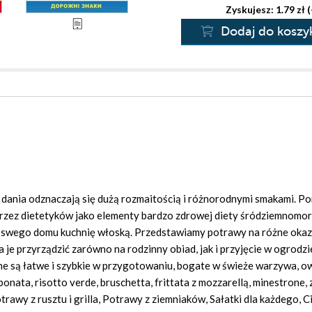
Zyskujesz: 1.79 zł 
Dodaj do koszy
ie dania odznaczają się dużą rozmaitością i różnorodnymi smakami. P
przez dietetyków jako elementy bardzo zdrowej diety śródziemnomors
swego domu kuchnię włoską. Przedstawiamy potrawy na różne okaz
a je przyrządzić zarówno na rodzinny obiad, jak i przyjęcie w ogrodzi
ne są łatwe i szybkie w przygotowaniu, bogate w świeże warzywa, o
ponata, risotto verde, bruschetta, frittata z mozzarellą, minestrone,
rawy z rusztu i grilla, Potrawy z ziemniaków, Sałatki dla każdego, C