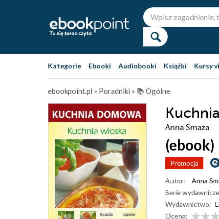
Kategorie
Ebooki
Audiobooki
Książki
Kursy v
ebookpoint.pl
»
Poradniki
»
📚 Ogólne
Kuchnia
Anna Smaza
(ebook)
Promocja
Autor:
Anna Sm
Serie wydawnicze
Wydawnictwo:
L
Ocena: