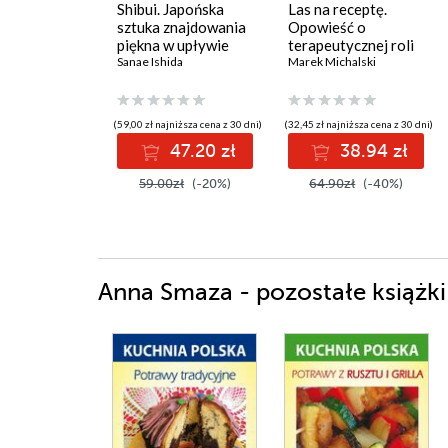
Shibui. Japońska
Las na receptę.
sztuka znajdowania
Opowieść o
piękna w upływie
terapeutycznej roli
czasu
Sanae Ishida
przyrody w naszym
Marek Michalski
życiu
(59,00 zł najniższa cena z 30 dni)
(32,45 zł najniższa cena z 30 dni)
47.20 zł
38.94 zł
59.00zł
(-20%)
64.90zł
(-40%)
Anna Smaza - pozostałe książki