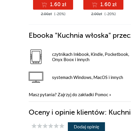
1.60 zł
1.60 zł
2.00zł
(-20%)
2.00zł
(-20%)
Ebooka
"Kuchnia włoska"
przec
czytnikach Inkbook, Kindle, Pocketbook,
Onyx Boox i innych
systemach Windows, MacOS i innych
Masz pytania? Zajrzyj do zakładki
Pomoc
»
Oceny i opinie klientów: Kuch
Dodaj opinię