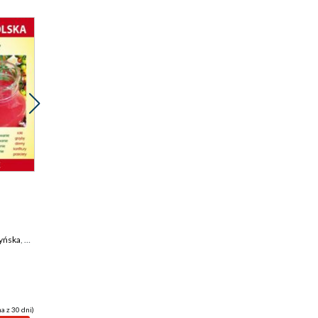
Promocja
ebook
1 pkt
Ciasta z owocami
yńska
,
Karol Skwira
Anna Smaza
a z 30 dni)
(2,00 zł najniższa cena z 30 dni)