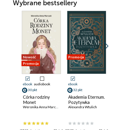
Wybrane bestsellery
Nowość
Promocja
Promocja
Promocja
ebook
audiobook
ebook
ebook
30 pkt
32 pkt
29 pkt
Córka rodziny
Akademia Eternum.
Seria M
Monet
Pozytywka
(#2). Wi
Weronika Anna Marczak
Alexandra Wtulich
krańcu c
Amy Spark