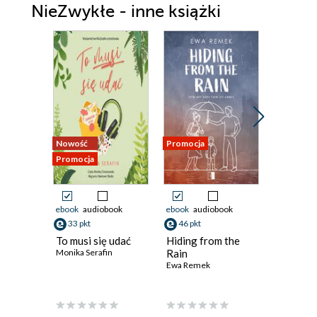
NieZwykłe - inne książki
Nowość
Promocja
Promocja
Promocja
ebook
audiobook
ebook
audiobook
ebook
aud
33 pkt
46 pkt
48 pkt
To musi się udać
Hiding from the
Kości r
Monika Serafin
Rain
korzeni
Ewa Remek
splątane
Mags Gre