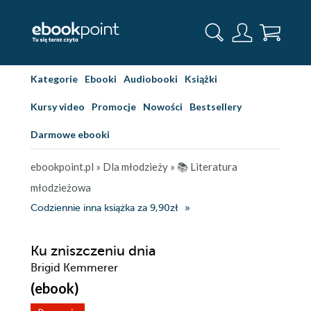
Kategorie
Ebooki
Audiobooki
Książki
Kursy video
Promocje
Nowości
Bestsellery
Darmowe ebooki
ebookpoint.pl
»
Dla młodzieży
»
📚 Literatura
młodzieżowa
Codziennie inna książka za 9,90zł
Ku zniszczeniu dnia
Brigid Kemmerer
(ebook)