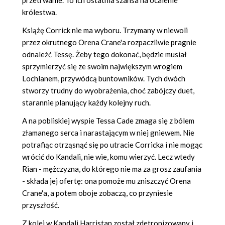
królestwa.
Książę Corrick nie ma wyboru. Trzymany w niewoli
przez okrutnego Orena Crane'a rozpaczliwie pragnie
odnaleźć Tessę. Żeby tego dokonać, będzie musiał
sprzymierzyć się ze swoim największym wrogiem
Lochlanem, przywódcą buntowników. Tych dwóch
stworzy trudny do wyobrażenia, choć zabójczy duet,
starannie planujący każdy kolejny ruch.
A na pobliskiej wyspie Tessa Cade zmaga się z bólem
złamanego serca i narastającym w niej gniewem. Nie
potrafiąc otrząsnąć się po utracie Corricka i nie mogąc
wrócić do Kandali, nie wie, komu wierzyć. Lecz wtedy
Rian - mężczyzna, do którego nie ma za grosz zaufania
- składa jej ofertę: ona pomoże mu zniszczyć Orena
Crane'a, a potem oboje zobaczą, co przyniesie
przyszłość.
Z kolei w Kandali Harristan został zdetronizowany i