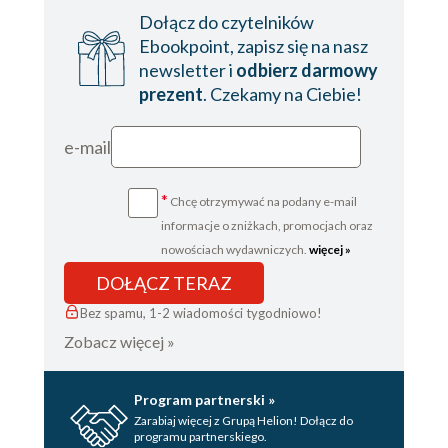
Dołącz do czytelników
Ebookpoint, zapisz się na nasz
newsletter i
odbierz darmowy
prezent
. Czekamy na Ciebie!
e-mail
*
Chcę otrzymywać na podany e-mail
informacje o zniżkach, promocjach oraz
nowościach wydawniczych.
więcej »
DOŁĄCZ TERAZ
Bez spamu, 1-2 wiadomości tygodniowo!
Zobacz więcej »
Program partnerski »
Zarabiaj więcej z Grupą Helion! Dołącz do
programu partnerskiego.