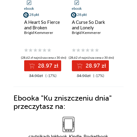
ebook
ebook
ebook
aud
28 pkt
28 pkt
42 pkt
A Heart So Fierce
A Curse So Dark
Dzikość
and Broken
and Lonely
złamane
Brigid Kemmerer
Brigid Kemmerer
Brigid Ke
(28,62 zł najniższa cena z 30 dni)
(28,62 zł najniższa cena z 30 dni)
(50,90 zł najni
28.97 zł
28.97 zł
4
34.90zł
(-17%)
34.90zł
(-17%)
50.90z
Ebooka
"Ku zniszczeniu dnia"
przeczytasz na:
czytnikach Inkbook, Kindle, Pocketbook,