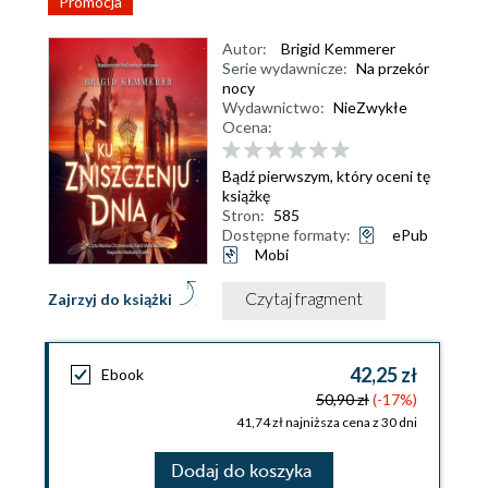
Promocja
Autor:
Brigid Kemmerer
Serie wydawnicze:
Na przekór
nocy
Wydawnictwo:
NieZwykłe
Ocena:
Bądź pierwszym, który oceni tę
książkę
Stron:
585
Dostępne formaty:
ePub
Mobi
Czytaj fragment
Zajrzyj do książki
42,25 zł
Ebook
50,90 zł
(-17%)
41,74 zł najniższa cena z 30 dni
Dodaj do koszyka