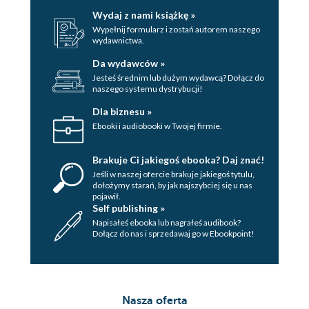
Wydaj z nami książkę »
Wypełnij formularz i zostań autorem naszego
wydawnictwa.
Da wydawców »
Jesteś średnim lub dużym wydawcą? Dołącz do
naszego systemu dystrybucji!
Dla biznesu »
Ebooki i audiobooki w Twojej firmie.
Brakuje Ci jakiegoś ebooka? Daj znać!
Jeśli w naszej ofercie brakuje jakiegoś tytulu,
dołożymy starań, by jak najszybciej się u nas
pojawił.
Self publishing »
Napisałeś ebooka lub nagrałeś audibook?
Dołącz do nas i sprzedawaj go w Ebookpoint!
Nasza oferta