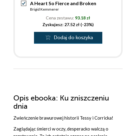
A Heart So Fierce and Broken
Brigid Kemmerer
Cena zestawu:
93.18 zł
Zyskujesz: 27.52 zł (-23%)
Dodaj do koszyka
Opis
ebooka
: Ku zniszczeniu
dnia
Zwieńczenie brawurowej historii Tessy i Corricka!
Zaglądając śmierci w oczy, desperacko walczą o
przetrwanie. To ich ostatnia szansa na ocalenie