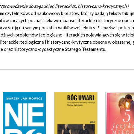
prowadzenie do zagadnień literackich, historyczno-krytycznych i
 czytelników: od naukowców biblistów, którzy badają teksty biblijne
ów chcących poznać ciekawe niuanse literackie i historyczne obec
rzy stoją na samym początku wnikliwszej lektury Pisma św. i potrzeb
różnych problemów teologiczno-literackich pojawiających się w tekś
iterackie, teologiczne i historyczno-krytyczne obecne w obszernej 
zne oraz historyczno-dydaktyczne Starego Testamentu.