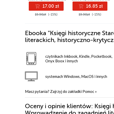
17.00 zł
16.85 zł
19.90zł
(-15%)
19.90zł
(-15%)
Ebooka
"Księgi historyczne St
literackich, historyczno-krytyc
czytnikach Inkbook, Kindle, Pocketbook,
Onyx Boox i innych
systemach Windows, MacOS i innych
Masz pytania? Zajrzyj do zakładki
Pomoc
»
Oceny i opinie klientów: Księgi
Wprowadzenie do zagadnień lite