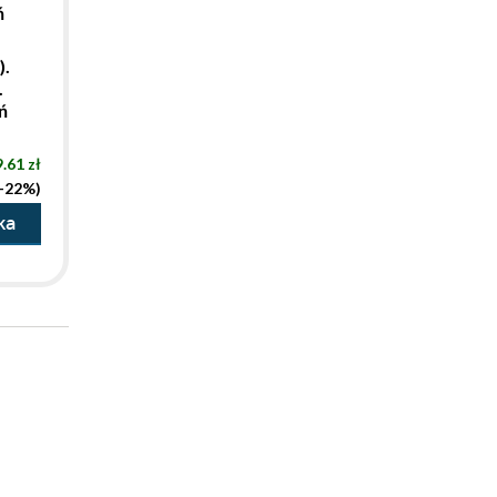
ń
).
.
ń
.61 zł
(-22%)
ka