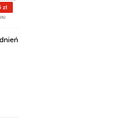
 zł
17.00 zł
5%)
19.90zł
(-15%)
dnień