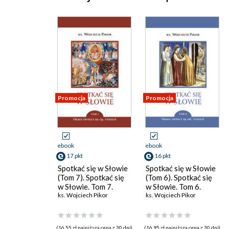
Promocja
Promocja
ebook
ebook
17 pkt
16 pkt
Spotkać się w Słowie
Spotkać się w Słowie
(Tom 7). Spotkać się
(Tom 6). Spotkać się
w Słowie. Tom 7.
w Słowie. Tom 6.
Okres zwykły, 29.34.
ks. Wojciech Pikor
Okres zwykły, 19.28.
ks. Wojciech Pikor
Tydzień
tydzień
(16,55 zł najniższa cena z 30 dni)
(16,95 zł najniższa cena z 30 dni)