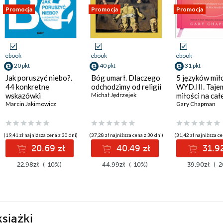
Promocja
Promocja
Promocja
ebook
ebook
ebook
20 pkt
40 pkt
31 pkt
Jak poruszyć niebo?.
Bóg umarł. Dlaczego
5 języków mił
44 konkretne
odchodzimy od religii
WYD.III. Taje
wskazówki
Michał Jędrzejek
miłości na cał
Marcin Jakimowicz
Gary Chapman
(19,41 zł najniższa cena z 30 dni)
(37,28 zł najniższa cena z 30 dni)
(31,42 zł najniższa ce
20.69 zł
40.49 zł
31.92
22.98zł
(-10%)
44.99zł
(-10%)
39.90zł
(-2
książki