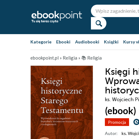
Kategorie
Ebooki
Audiobooki
Książki
Kursy v
ebookpoint.pl
»
Religia
»
📚 Religia
Księgi 
Wprowad
history
ks. Wojciech P
(ebook)
Promocja
Autor:
ks. Wojc