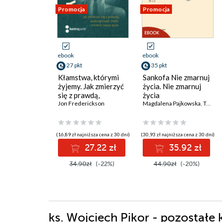
Promocja
Promocja
ebook
ebook
27 pkt
35 pkt
Kłamstwa, którymi
Sankofa Nie zmarnuj
żyjemy. Jak zmierzyć
życia. Nie zmarnuj
się z prawdą,
życia
zaakceptować siebie
Jon Frederickson
Magdalena Pajkowska
,
Tomasz Gaj OP
i zmienić swoje życie
Wydania II
(16,89 zł najniższa cena z 30 dni)
(30,93 zł najniższa cena z 30 dni)
27.22 zł
35.92 zł
34.90zł
(-22%)
44.90zł
(-20%)
ks. Wojciech Pikor - pozostałe 