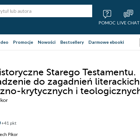
POMOC
LIVE CHAT
ideo
Promocje
Nowości
Bestsellery
Darmowe ebooki
historyczne Starego Testamentu.
zenie do zagadnień literackich
czno-krytycznych i teologicznyc
ikor
+41 pkt
iech Pikor