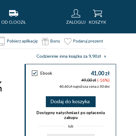
OD O,OOZŁ
ZALOGUJ
KOSZYK
Pobierz aplikację
Bony
Podaruj prezent
Codziennie inna książka za 9,90zł
41,00 zł
Ebook
,
49,00 zł
(-16%)
h
40,60 zł najniższa cena z 30 dni
Dodaj do koszyka
Dostępny natychmiast po opłaceniu
zakupu
lub