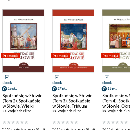
Promocja
Promocja
Promocja
ebook
ebook
ebook
16 pkt
17 pkt
16 pkt
Spotkać się w Słowie
Spotkać się w Słowie
Spotkać się w
(Tom 2). Spotkać się
(Tom 3). Spotkać się
(Tom 4). Spotk
w Słowie. Wielki
w Słowie. Triduum
w Słowie. Okr
Post. Tom 2
ks. Wojciech Pikor
Paschalne i
ks. Wojciech Pikor
zwykły, 1.-9. t
ks. Wojciech Piko
Wielkanoc. Tom 3
tom 4
(16,55 zł najniższa cena z 30 dni)
(16,85 zł najniższa cena z 30 dni)
(16,55 zł najniższa ce