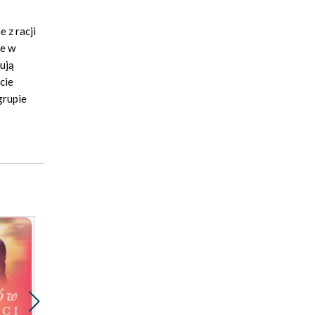
 z racji
ne w
ują
cie
grupie