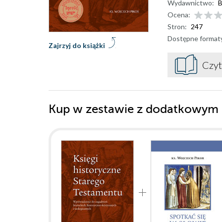
Wydawnictwo:
B
Ocena:
Stron:
247
Dostępne format
Zajrzyj do książki
Czyt
Kup w zestawie z dodatkowym