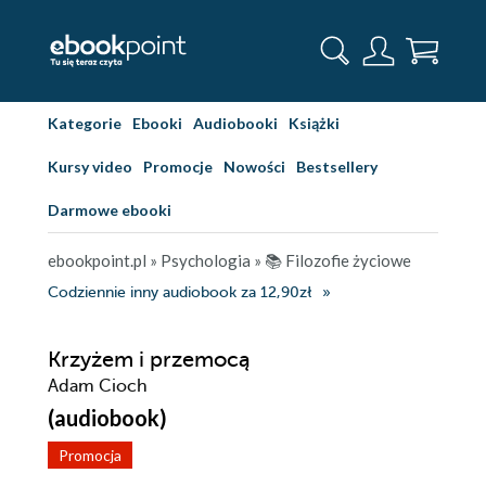
Kategorie
Ebooki
Audiobooki
Książki
Kursy video
Promocje
Nowości
Bestsellery
Darmowe ebooki
ebookpoint.pl
»
Psychologia
»
📚 Filozofie życiowe
Codziennie inny audiobook za 12,90zł
Krzyżem i przemocą
Adam Cioch
(audiobook)
Promocja