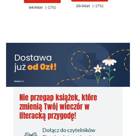
29.90zł
(-17%)
54.90zł
(-17%)
49.90z
Nie przegap książek, które
zmienią Twój wieczór w
literacką przygodę!
Dołącz do czytelników