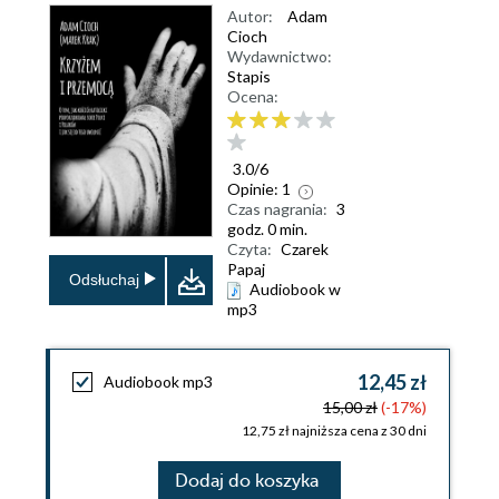
Autor:
Adam
Cioch
Wydawnictwo:
Stapis
Ocena:
3.0
/
6
Opinie:
1
Czas nagrania:
3
godz. 0 min.
Czyta:
Czarek
Papaj
Odsłuchaj
Audiobook w
mp3
12,45 zł
Audiobook mp3
15,00 zł
(-17%)
12,75 zł najniższa cena z 30 dni
Dodaj do koszyka