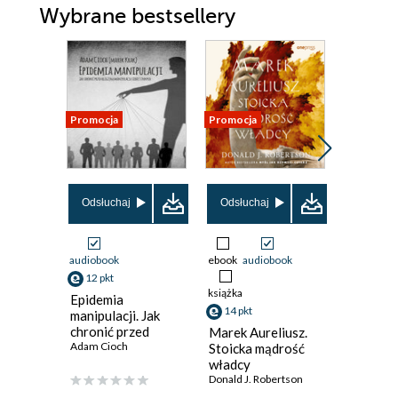
Wybrane bestsellery
Promocja
Promocja
Promocja
Odsłuchaj
Odsłuchaj
Odsłuch
audiobook
ebook
audiobook
ebook
aud
12 pkt
książka
książka
Epidemia
14 pkt
14 pkt
manipulacji. Jak
chronić przed
Marek Aureliusz.
Przebud
religijną
Adam Cioch
Stoicka mądrość
potęga
manipulacją siebie
władcy
podświa
i bliskich
Donald J. Robertson
Sztuka af
Joseph Mu
techniki