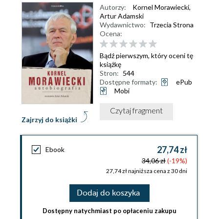
Autorzy:
Kornel Morawiecki
,
Artur Adamski
Wydawnictwo:
Trzecia Strona
Ocena:
Bądź pierwszym, który oceni tę
książkę
Stron:
544
Dostępne formaty:
ePub
Mobi
Czytaj fragment
Zajrzyj do książki
27,74 zł
Ebook
34,06 zł
(-19%)
27,74 zł najniższa cena z 30 dni
Dodaj do koszyka
Dostępny natychmiast po opłaceniu zakupu