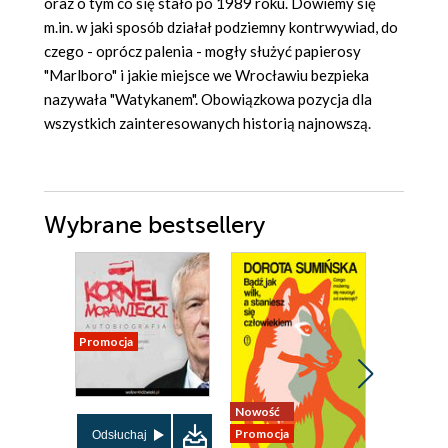
oraz o tym co się stało po 1989 roku. Dowiemy się
m.in. w jaki sposób działał podziemny kontrwywiad, do
czego - oprócz palenia - mogły służyć papierosy
"Marlboro" i jakie miejsce we Wrocławiu bezpieka
nazywała "Watykanem". Obowiązkowa pozycja dla
wszystkich zainteresowanych historią najnowszą.
Wybrane bestsellery
Promocja
Nowość
Nowość
Promocja
Promocja
Odsłuchaj