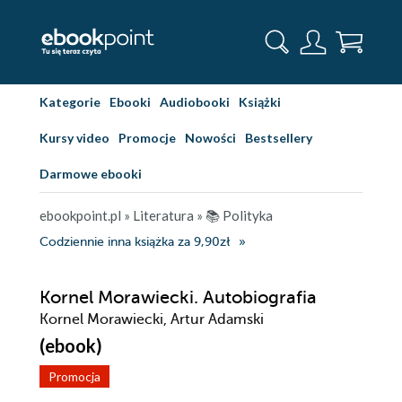
Kategorie
Ebooki
Audiobooki
Książki
Kursy video
Promocje
Nowości
Bestsellery
Darmowe ebooki
ebookpoint.pl
»
Literatura
»
📚 Polityka
Codziennie inna książka za 9,90zł
Kornel Morawiecki. Autobiografia
Kornel Morawiecki, Artur Adamski
(ebook)
Promocja