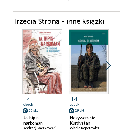
Trzecia Strona - inne książki
Promocja
ebook
ebook
ebook
35 pkt
29 pkt
20 pkt
Ja, hipis -
Nazywam się
Co wy, k.
narkoman
Kurdystan
Rosji?!
Andrzej Kaczkowski
,
Bolesław Traczewski
Witold Repetowicz
Jacek Mat