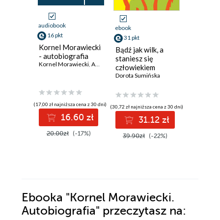
audiobook
ebook
ebook
aud
16 pkt
31 pkt
35 pkt
Kornel Morawiecki
Bądź jak wilk, a
Powstan
- autobiografia
staniesz się
Warszaw
Kornel Morawiecki
,
Artur Adamski
człowiekiem
Między f
Dorota Sumińska
legendą
Sławomir 
(17,00 zł najniższa cena z 30 dni)
(30,72 zł najniższa cena z 30 dni)
(34,64 zł najni
16.60 zł
31.12 zł
3
20.00zł
(-17%)
39.90zł
(-22%)
44.99z
Ebooka
"Kornel Morawiecki.
Autobiografia"
przeczytasz na: