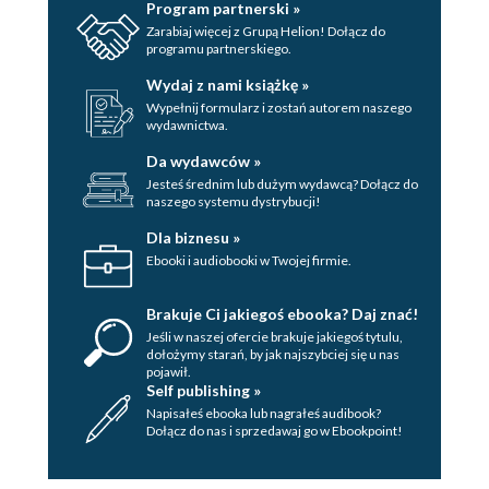
Program partnerski »
Zarabiaj więcej z Grupą Helion! Dołącz do
programu partnerskiego.
Wydaj z nami książkę »
Wypełnij formularz i zostań autorem naszego
wydawnictwa.
Da wydawców »
Jesteś średnim lub dużym wydawcą? Dołącz do
naszego systemu dystrybucji!
Dla biznesu »
Ebooki i audiobooki w Twojej firmie.
Brakuje Ci jakiegoś ebooka? Daj znać!
Jeśli w naszej ofercie brakuje jakiegoś tytulu,
dołożymy starań, by jak najszybciej się u nas
pojawił.
Self publishing »
Napisałeś ebooka lub nagrałeś audibook?
Dołącz do nas i sprzedawaj go w Ebookpoint!