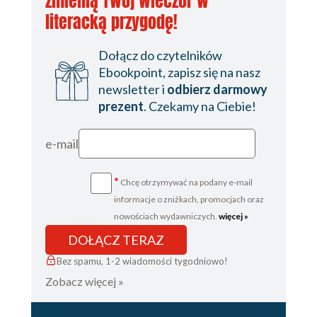
zmienią Twój wieczór w
literacką przygodę!
Dołącz do czytelników
Ebookpoint, zapisz się na nasz
newsletter i
odbierz darmowy
prezent
. Czekamy na Ciebie!
e-mail
*
Chcę otrzymywać na podany e-mail
informacje o zniżkach, promocjach oraz
nowościach wydawniczych.
więcej »
DOŁĄCZ TERAZ
Bez spamu, 1-2 wiadomości tygodniowo!
Zobacz więcej »