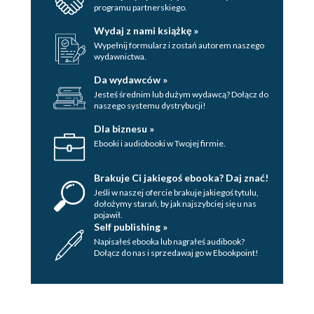
programu partnerskiego.
Wydaj z nami książkę »
Wypełnij formularz i zostań autorem naszego
wydawnictwa.
Da wydawców »
Jesteś średnim lub dużym wydawcą? Dołącz do
naszego systemu dystrybucji!
Dla biznesu »
Ebooki i audiobooki w Twojej firmie.
Brakuje Ci jakiegoś ebooka? Daj znać!
Jeśli w naszej ofercie brakuje jakiegoś tytulu,
dołożymy starań, by jak najszybciej się u nas
pojawił.
Self publishing »
Napisałeś ebooka lub nagrałeś audibook?
Dołącz do nas i sprzedawaj go w Ebookpoint!