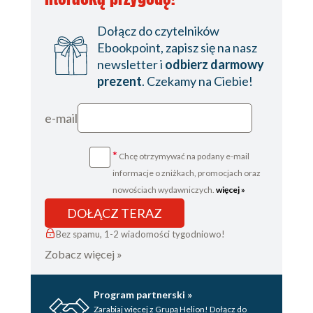
Dołącz do czytelników
Ebookpoint, zapisz się na nasz
newsletter i
odbierz darmowy
prezent
. Czekamy na Ciebie!
e-mail
*
Chcę otrzymywać na podany e-mail
informacje o zniżkach, promocjach oraz
nowościach wydawniczych.
więcej »
DOŁĄCZ TERAZ
Bez spamu, 1-2 wiadomości tygodniowo!
Zobacz więcej »
Program partnerski »
Zarabiaj więcej z Grupą Helion! Dołącz do