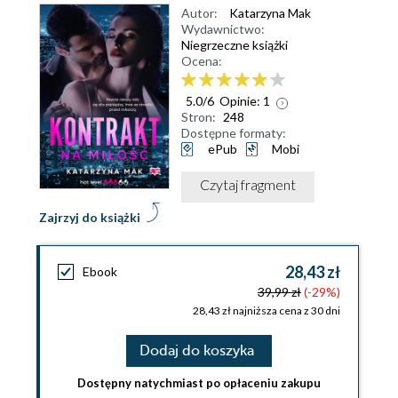
Autor:
Katarzyna Mak
Wydawnictwo:
Niegrzeczne książki
Ocena:
5.0
/
6
Opinie:
1
Stron:
248
Dostępne formaty:
ePub
Mobi
Czytaj fragment
Zajrzyj do książki
28,43 zł
Ebook
39,99 zł
(-29%)
28,43 zł najniższa cena z 30 dni
Dodaj do koszyka
Dostępny natychmiast po opłaceniu zakupu