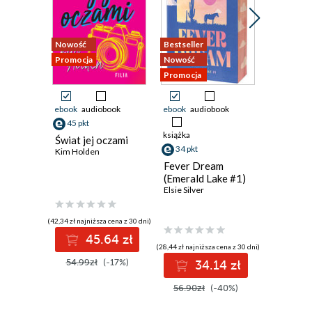
Nowość
Bestseller
Nowość
Promocja
Nowość
Promocja
Promocja
ebook
audiobook
ebook
audiobook
ebook
45 pkt
21 pkt
książka
Świat jej oczami
Pucked 
34 pkt
Kim Holden
Ewelina N
Fever Dream
(Emerald Lake #1)
Elsie Silver
(42,34 zł najniższa cena z 30 dni)
(19,49 zł najni
45.64 zł
2
(28,44 zł najniższa cena z 30 dni)
54.99zł
(-17%)
29.99z
34.14 zł
56.90zł
(-40%)