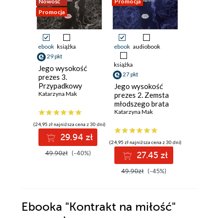
Nowość
Promocja
Promocja
Promocja
ebook
książka
ebook
audiobook
ebook
aud
29 pkt
książka
książka
Jego wysokość
27 pkt
27 pkt
prezes 3.
Przypadkowy
Jego wysokość
Jego wy
dziedzic
Katarzyna Mak
prezes 2. Zemsta
prezes
młodszego brata
Katarzyna
Katarzyna Mak
(24,95 zł najniższa cena z 30 dni)
29.94 zł
(24,95 zł najniższa cena z 30 dni)
(24,95 zł najni
49.90zł
(-40%)
27.45 zł
2
49.90zł
(-45%)
49.90z
Ebooka
"Kontrakt na miłość"