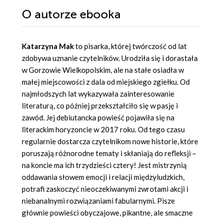
O autorze
ebooka
Katarzyna Mak
to pisarka, której twórczość od lat
zdobywa uznanie czytelników. Urodziła się i dorastała
w Gorzowie Wielkopolskim, ale na stałe osiadła w
małej miejscowości z dala od miejskiego zgiełku. Od
najmłodszych lat wykazywała zainteresowanie
literaturą, co później przekształciło się w pasję i
zawód. Jej debiutancka powieść pojawiła się na
literackim horyzoncie w 2017 roku. Od tego czasu
regularnie dostarcza czytelnikom nowe historie, które
poruszają różnorodne tematy i skłaniają do refleksji –
na koncie ma ich trzydzieści cztery! Jest mistrzynią
oddawania słowem emocji i relacji międzyludzkich,
potrafi zaskoczyć nieoczekiwanymi zwrotami akcji i
niebanalnymi rozwiązaniami fabularnymi. Pisze
głównie powieści obyczajowe, pikantne, ale smaczne