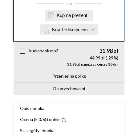
lub
Kup na prezent
Kup 1-kliknięciem
31,98 zł
Audiobook mp3
44,99 zł
(-29%)
31,98 zł najniższa cena z 30 dni
Przenieś na półkę
Do przechowalni
Opis
ebooka
Ocena (
5.0
/
6
) i opinie (1)
Szczegóły
ebooka