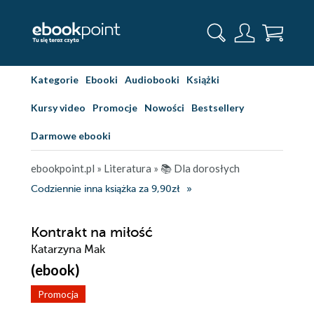
Kategorie
Ebooki
Audiobooki
Książki
Kursy video
Promocje
Nowości
Bestsellery
Darmowe ebooki
ebookpoint.pl
»
Literatura
»
📚 Dla dorosłych
Codziennie inna książka za 9,90zł
Kontrakt na miłość
Katarzyna Mak
(ebook)
Promocja