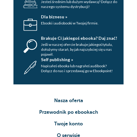
Jesteś średnim lub dużym wydawcą? Dołącz do
naszego systemu dystrybucji!
Dla biznesu »
Ebooki i audiobooki w Twojej firmie.
Brakuje Ci jakiegoś ebooka? Daj znać!
Jeśli w naszej ofercie brakuje jakiegoś tytulu,
dołożymy starań, by jak najszybciej się u nas
pojawił.
Self publishing »
Napisałeś ebooka lub nagrałeś audibook?
Dołącz do nas i sprzedawaj go w Ebookpoint!
Nasza oferta
Przewodnik po ebookach
Twoje konto
O serwisie