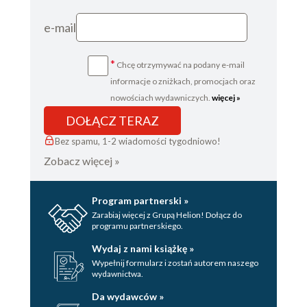
e-mail
*
Chcę otrzymywać na podany e-mail
informacje o zniżkach, promocjach oraz
nowościach wydawniczych.
więcej »
DOŁĄCZ TERAZ
Bez spamu, 1-2 wiadomości tygodniowo!
Zobacz więcej »
Program partnerski »
Zarabiaj więcej z Grupą Helion! Dołącz do
programu partnerskiego.
Wydaj z nami książkę »
Wypełnij formularz i zostań autorem naszego
wydawnictwa.
Da wydawców »