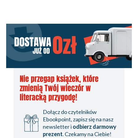
Nie przegap książek, które
zmienią Twój wieczór w
literacką przygodę!
Dołącz do czytelników
Ebookpoint, zapisz się na nasz
newsletter i
odbierz darmowy
prezent
. Czekamy na Ciebie!