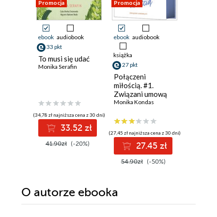
Promocja
Promocja
Promocja
ebook
audiobook
ebook
audiobook
ebook
33 pkt
38 pkt
książka
To musi się udać
Dwie ksi
27 pkt
Monika Serafin
jedna mi
Ali Brady
Połączeni
miłością. #1.
Związani umową
Monika Kondas
(34,78 zł najniższa cena z 30 dni)
(38,49 zł najni
33.52 zł
3
(27,45 zł najniższa cena z 30 dni)
41.90zł
(-20%)
49.99z
27.45 zł
54.90zł
(-50%)
O autorze
ebooka