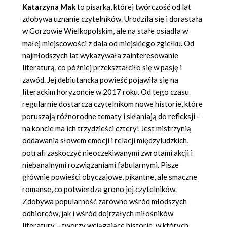
Katarzyna Mak
to pisarka, której twórczość od lat
zdobywa uznanie czytelników. Urodziła się i dorastała
w Gorzowie Wielkopolskim, ale na stałe osiadła w
małej miejscowości z dala od miejskiego zgiełku. Od
najmłodszych lat wykazywała zainteresowanie
literaturą, co później przekształciło się w pasję i
zawód. Jej debiutancka powieść pojawiła się na
literackim horyzoncie w 2017 roku. Od tego czasu
regularnie dostarcza czytelnikom nowe historie, które
poruszają różnorodne tematy i skłaniają do refleksji –
na koncie ma ich trzydzieści cztery! Jest mistrzynią
oddawania słowem emocji i relacji międzyludzkich,
potrafi zaskoczyć nieoczekiwanymi zwrotami akcji i
niebanalnymi rozwiązaniami fabularnymi. Pisze
głównie powieści obyczajowe, pikantne, ale smaczne
romanse, co potwierdza grono jej czytelników.
Zdobywa popularność zarówno wśród młodszych
odbiorców, jak i wśród dojrzałych miłośników
literatury – tworzy wciągające historie, w których