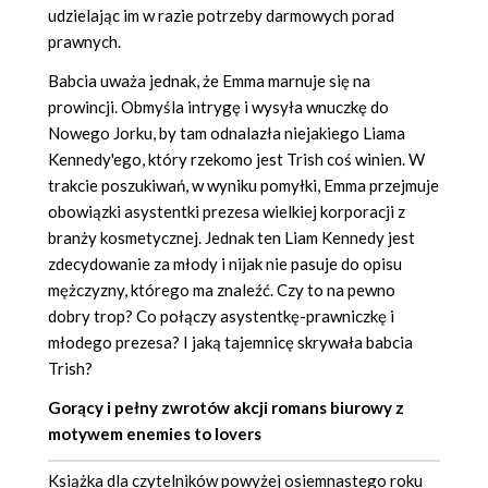
udzielając im w razie potrzeby darmowych porad
prawnych.
Babcia uważa jednak, że Emma marnuje się na
prowincji. Obmyśla intrygę i wysyła wnuczkę do
Nowego Jorku, by tam odnalazła niejakiego Liama
Kennedy'ego, który rzekomo jest Trish coś winien. W
trakcie poszukiwań, w wyniku pomyłki, Emma przejmuje
obowiązki asystentki prezesa wielkiej korporacji z
branży kosmetycznej. Jednak ten Liam Kennedy jest
zdecydowanie za młody i nijak nie pasuje do opisu
mężczyzny, którego ma znaleźć. Czy to na pewno
dobry trop? Co połączy asystentkę-prawniczkę i
młodego prezesa? I jaką tajemnicę skrywała babcia
Trish?
Gorący i pełny zwrotów akcji romans biurowy z
motywem enemies to lovers
Książka dla czytelników powyżej osiemnastego roku