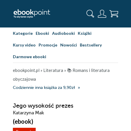
Kategorie
Ebooki
Audiobooki
Książki
Kursy video
Promocje
Nowości
Bestsellery
Darmowe ebooki
ebookpoint.pl
»
Literatura
»
📚 Romans i literatura
obyczajowa
Codziennie inna książka za 9,90zł
Jego wysokość prezes
Katarzyna Mak
(ebook)