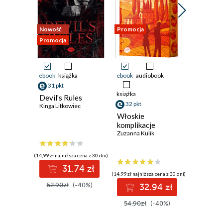
Nowość
Promocja
Promocja
Promocja
ebook
książka
ebook
audiobook
ebook
aud
31 pkt
książka
książka
Devil's Rules
32 pkt
29 pkt
Kinga Litkowiec
Włoskie
Muza ro
komplikacje
Penelope 
Zuzanna Kulik
(14,99 zł najniższa cena z 30 dni)
31.74 zł
(14,99 zł najniższa cena z 30 dni)
(14,99 zł najni
52.90zł
(-40%)
32.94 zł
2
54.90zł
(-40%)
49.90z