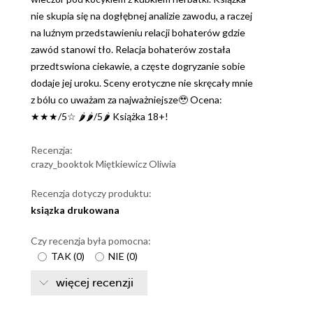
nie skupia się na dogłębnej analizie zawodu, a raczej
na luźnym przedstawieniu relacji bohaterów gdzie
zawód stanowi tło. Relacja bohaterów została
przedtswiona ciekawie, a częste dogryzanie sobie
dodaje jej uroku. Sceny erotyczne nie skręcały mnie
z bólu co uważam za najważniejsze🥹 Ocena:
★★★/5☆ 🌶🌶/5🌶 Książka 18+!
Recenzja:
crazy_booktok Miętkiewicz Oliwia
Recenzja dotyczy produktu:
ksiązka drukowana
Czy recenzja była pomocna:
TAK
(
0
)
NIE
(
0
)
więcej recenzji