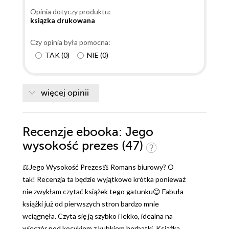
Opinia dotyczy produktu:
ksiązka drukowana
Czy opinia była pomocna:
TAK
(
0
)
NIE
(
0
)
więcej opinii
Recenzje
ebooka
: Jego
wysokość prezes (47)
⚖️Jego Wysokość Prezes⚖️ Romans biurowy? O
tak! Recenzja ta będzie wyjątkowo krótka ponieważ
nie zwykłam czytać książek tego gatunku😊 Fabuła
książki już od pierwszych stron bardzo mnie
wciągnęła. Czyta się ją szybko i lekko, idealna na
wieczór pod kocykiem z kubkiem herbatki. Książka