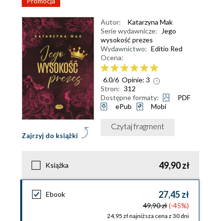
Promocja
Autor:
Katarzyna Mak
Serie wydawnicze:
Jego
wysokość prezes
Wydawnictwo:
Editio Red
Ocena:
6.0
/
6
Opinie:
3
Stron:
312
Dostępne formaty:
PDF
ePub
Mobi
Czytaj fragment
Zajrzyj do książki
49,90 zł
Książka
27,45 zł
Ebook
49,90 zł
(-45%)
24,95 zł najniższa cena z 30 dni