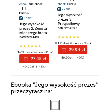
ebook
audiobook
ebook
książka
ebook
aud
29 pkt
książka
książka
Jego wysokość
27 pkt
27 pkt
prezes 3.
Przypadkowy
Jego wysokość
Dziennik
dziedzic
Katarzyna Mak
prezes 2. Zemsta
Katarzyna
młodszego brata
Katarzyna Mak
(24,95 zł najniższa cena z 30 dni)
29.94 zł
(14,99 zł najniższa cena z 30 dni)
(24,95 zł najni
49.90zł
(-40%)
27.45 zł
2
49.90zł
(-45%)
49.90z
Ebooka
"Jego wysokość prezes"
przeczytasz na: