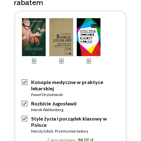
rabatem
Konopie medyczne w praktyce
lekarskiej
Paweł Dryżałowski
Rozbicie Jugosławii
Marek Waldenberg
Style życia i porządek klasowy w
Polsce
Maciej Gdula
,
Przemysław Sadura
Cena zestawu:
94.07 zł