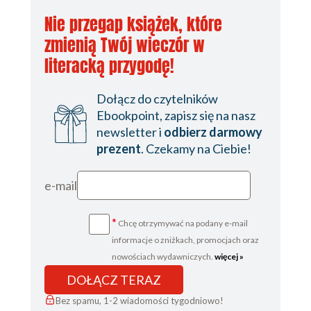
Nie przegap książek, które
zmienią Twój wieczór w
literacką przygodę!
Dołącz do czytelników
Ebookpoint, zapisz się na nasz
newsletter i
odbierz darmowy
prezent
. Czekamy na Ciebie!
e-mail
*
Chcę otrzymywać na podany e-mail
informacje o zniżkach, promocjach oraz
nowościach wydawniczych.
więcej »
DOŁĄCZ TERAZ
Bez spamu, 1-2 wiadomości tygodniowo!