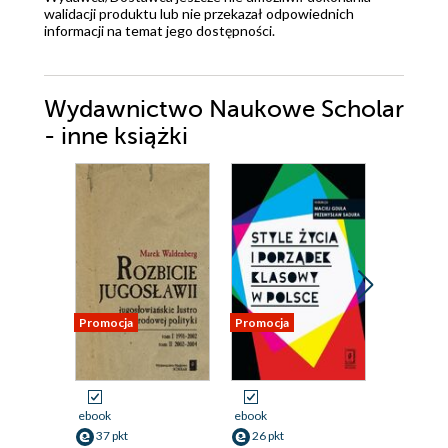
walidacji produktu lub nie przekazał odpowiednich
informacji na temat jego dostępności.
Wydawnictwo Naukowe Scholar
- inne książki
Promocja
Promocja
Nowość
Promocja
ebook
ebook
ebook
37 pkt
26 pkt
41 pkt