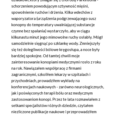
schorzeniem powodującym sztywność mięśni,
spowolnienie ruchów i drżenia. Kilka wdechów z
waporyzatora (urządzenia podgrzewającego susz
konopny do temperatury uwalniającej substancje
czynne bez spalania) wystarczyło, aby w ciągu
kilkunastu minut jego mimowolne ruchy osłabły. Mógł
samodzielnie sięgnąć po szklankę wody. Zmniejszyły
się też dolegliwości bólowe kręgosłupa, a noce były
bardziej spokojne. Od tamtej chwili moje
zainteresowanie konopiami medycznymi rosło z roku
na rok. Nawiązałem współpracę z firmami
zagranicznymi, szkoliłem lekarzy w szpitalach i
przychodniach, prowadziłem wykłady na
konferencjach naukowych - zarówno neurologicznych,
jak i poświęconych terapii bólu oraz medycznym
zastosowaniom konopi. Przez te lata rozmawiałem z
setkami specjalistów różnych dziedzin, czytałem
niezliczone publikacje naukowe i przeprowadziłem