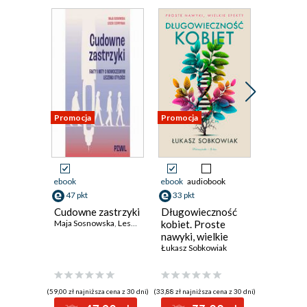
Promocja
Promocja
Promocja
ebook
ebook
audiobook
ebook
aud
47 pkt
33 pkt
40 pkt
Cudowne zastrzyki
Długowieczność
Lżej. Jak
Maja Sosnowska
,
Leszek Czupryniak
kobiet. Proste
skuteczn
nawyki, wielkie
korzysta
efekty
Łukasz Sobkowiak
GLP-1 o
zmienić 
lepsze
(59,00 zł najniższa cena z 30 dni)
(33,88 zł najniższa cena z 30 dni)
(33,74 zł najni