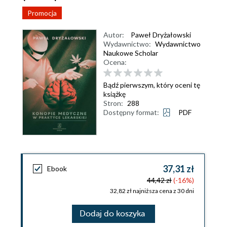
Promocja
Autor:
Paweł Dryżałowski
Wydawnictwo:
Wydawnictwo
Naukowe Scholar
Ocena:
Bądź pierwszym, który oceni tę
książkę
Stron:
288
Dostępny format:
PDF
37,31 zł
Ebook
44,42 zł
(-16%)
32,82 zł najniższa cena z 30 dni
Dodaj do koszyka