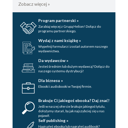
Zobacz więcej »
Program partnerski »
Zarabiaj więcej z Grupą Helion! Dołącz do
programu partnerskiego.
Wydaj z nami książkę »
Wypełnij formularz i zostań autorem naszego
wydawnictwa.
Da wydawców »
Jesteś średnim lub dużym wydawcą? Dołącz do
naszego systemu dystrybucji!
Dla biznesu »
Ebooki i audiobooki w Twojej firmie.
Brakuje Ci jakiegoś ebooka? Daj znać!
Jeśli w naszej ofercie brakuje jakiegoś tytulu,
dołożymy starań, by jak najszybciej się u nas
pojawił.
Self publishing »
Napisałeś ebooka lub nagrałeś audibook?