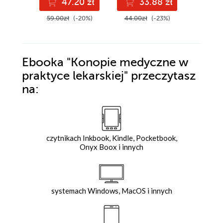
47.20 zł
33.88 zł
4
59.00zł
(-20%)
44.00zł
(-23%)
44.99z
Ebooka
"Konopie medyczne w
praktyce lekarskiej"
przeczytasz
na:
czytnikach Inkbook, Kindle, Pocketbook,
Onyx Boox i innych
systemach Windows, MacOS i innych