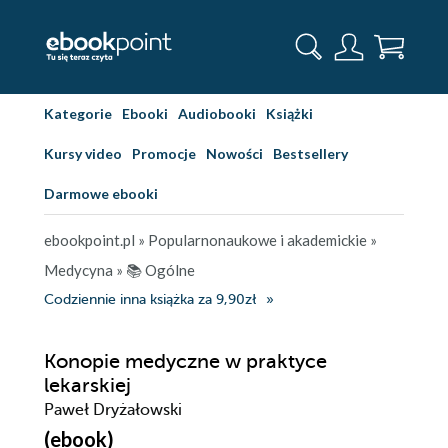
Kategorie
Ebooki
Audiobooki
Książki
Kursy video
Promocje
Nowości
Bestsellery
Darmowe ebooki
ebookpoint.pl
»
Popularnonaukowe i akademickie
»
Medycyna
»
📚 Ogólne
Codziennie inna książka za 9,90zł
Konopie medyczne w praktyce
lekarskiej
Paweł Dryżałowski
(ebook)