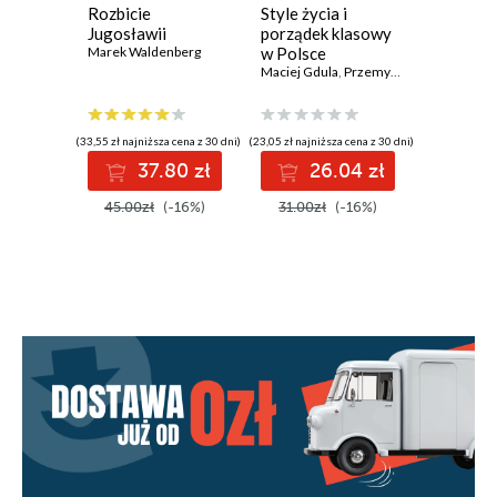
Rozbicie
Style życia i
Horror
Jugosławii
porządek klasowy
sociolog
Marek Waldenberg
w Polsce
o socjol
Maciej Gdula
,
Przemysław Sadura
dystopij
(33,55 zł najniższa cena z 30 dni)
(23,05 zł najniższa cena z 30 dni)
(41,10 zł najni
37.80 zł
26.04 zł
4
45.00zł
(-16%)
31.00zł
(-16%)
53.85z