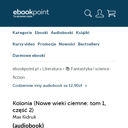
Kategorie
Ebooki
Audiobooki
Książki
Kursy video
Promocje
Nowości
Bestsellery
Darmowe ebooki
ebookpoint.pl
»
Literatura
»
📚 Fantastyka i science-
fiction
Codziennie inny audiobook za 12,90zł
Kolonia (Nowe wieki ciemne: tom 1,
część 2)
Max Kidruk
(audiobook)