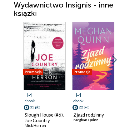
Wydawnictwo Insignis - inne
książki
Promocja
Promocja
Promocja
ebook
ebook
ebook
35 pkt
22 pkt
26 pkt
Slough House (#6).
Zjazd rodzinny
Cztery t
Joe Country
Meghan Quinn
tygodni.
Mick Herron
twoje ży
Przesta
Oliver Bu
próbowa