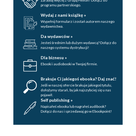
Zarabiaj więcej z Grupą Helion! Dołącz do
programu partnerskiego.
Wydaj z nami książkę »
Wypełnij formularz i zostań autorem naszego
wydawnictwa.
Da wydawców »
Jesteś średnim lub dużym wydawcą? Dołącz do
naszego systemu dystrybucji!
Dla biznesu »
Ebooki i audiobooki w Twojej firmie.
Brakuje Ci jakiegoś ebooka? Daj znać!
Jeśli w naszej ofercie brakuje jakiegoś tytulu,
dołożymy starań, by jak najszybciej się u nas
pojawił.
Self publishing »
Napisałeś ebooka lub nagrałeś audibook?
Dołącz do nas i sprzedawaj go w Ebookpoint!