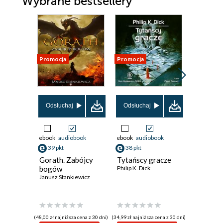
Wybrane bestsellery
Promocja
Promocja
Promocja
Odsłuchaj
Odsłuchaj
ebook
audiobook
ebook
audiobook
ebook
39 pkt
38 pkt
59 pkt
Gorath. Zabójcy
Tytańscy gracze
Atlas ch
bogów
Philip K. Dick
David Mitc
Janusz Stankiewicz
(48,00 zł najniższa cena z 30 dni)
(34,99 zł najniższa cena z 30 dni)
(55,42 zł najni