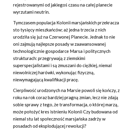
rejestrowanymi od jakiegoś czasu na całej planecie
wyrzutami neutrin.
Tymczasem populacja Kolonii marsjańskich przekracza
sto tysięcy mieszkańców; aż jedna trzecia z nich
urodziła się już na Czerwonej Planecie. Jednak to nie
oni zajmują najlepsze posady w zaawansowanej
technologicznie gospodarce Marsa i politycznych
strukturach: przegrywają z ziemskimi
superspecjalistami i są zmuszani do ciężkiej, niemal
niewolniczej harówki, wykonując fizyczną,
niewymagającą kwalifikacji pracę.
Cierpliwość urodzonych na Marsie powoli się kończy, z
roku na rok coraz bardziej pragną zmian, lecz nie zdają
sobie sprawy z tego, że transformacja, o której marzą,
może położyć kres istnieniu Kolonii Czy budowana od
niemal stu lat społeczność marsjańska zadrży w
posadach od eksplodującej rewolucji?