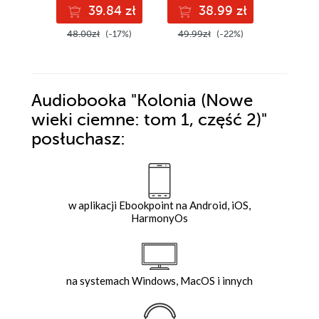
39.84 zł
38.99 zł
5
48.00zł
(-17%)
49.99zł
(-22%)
69.90z
Audiobooka
"Kolonia (Nowe
wieki ciemne: tom 1, część 2)"
posłuchasz:
w aplikacji Ebookpoint na Android, iOS,
HarmonyOs
na systemach Windows, MacOS i innych