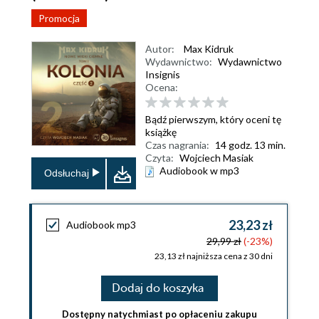
Promocja
Autor:
Max Kidruk
Wydawnictwo:
Wydawnictwo
Insignis
Ocena:
Bądź pierwszym, który oceni tę
książkę
Czas nagrania:
14 godz. 13 min.
Czyta:
Wojciech Masiak
Audiobook w mp3
Odsłuchaj
23,23 zł
Audiobook mp3
29,99 zł
(-23%)
23,13 zł najniższa cena z 30 dni
Dodaj do koszyka
Dostępny natychmiast po opłaceniu zakupu