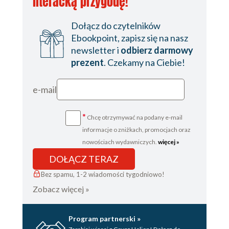
literacką przygodę!
Dołącz do czytelników
Ebookpoint, zapisz się na nasz
newsletter i
odbierz darmowy
prezent
. Czekamy na Ciebie!
e-mail
*
Chcę otrzymywać na podany e-mail
informacje o zniżkach, promocjach oraz
nowościach wydawniczych.
więcej »
DOŁĄCZ TERAZ
Bez spamu, 1-2 wiadomości tygodniowo!
Zobacz więcej »
Program partnerski »