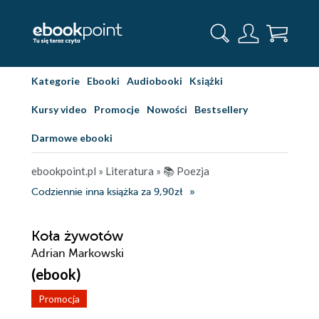
Kategorie
Ebooki
Audiobooki
Książki
Kursy video
Promocje
Nowości
Bestsellery
Darmowe ebooki
ebookpoint.pl
»
Literatura
»
📚 Poezja
Codziennie inna książka za 9,90zł
Koła żywotów
Adrian Markowski
(ebook)
Promocja