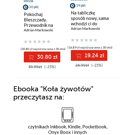
ebook
ebook
aud
19 pkt
30 pkt
24 pkt
Na tabliczkę
Pokochaj
Na dziel
sposób nowy, sama
Bieszczady.
sposób 
wchodzi ci do
Przewodnik na
samo wch
głowy. Łatwa
Adrian Markowski
tydzień
Adrian Markowski
głowy. ł
Adrian Ma
nauka tabliczki
nauka dz
mnożenia
(16,89 zł najniższa cena z 30 dni)
(30,80 zł najniższa cena z 30 dni)
(21,90 zł najni
19.24 zł
30.80 zł
2
24.99zł
(-23%)
39.99zł
(-23%)
32.00z
Ebooka
"Koła żywotów"
przeczytasz na:
czytnikach Inkbook, Kindle, Pocketbook,
Onyx Boox i innych