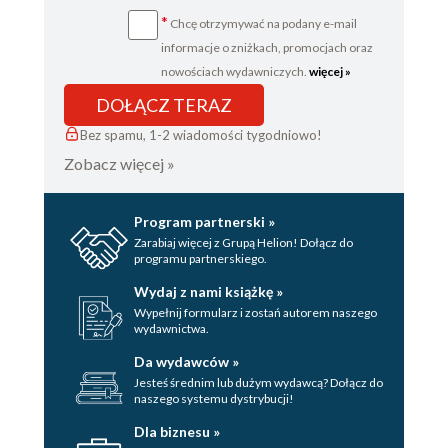
*
Chcę otrzymywać na podany e-mail
informacje o zniżkach, promocjach oraz
nowościach wydawniczych.
więcej »
DOŁĄCZ TERAZ
Bez spamu, 1-2 wiadomości tygodniowo!
Zobacz więcej »
Program partnerski »
Zarabiaj więcej z Grupą Helion! Dołącz do
programu partnerskiego.
Wydaj z nami książkę »
Wypełnij formularz i zostań autorem naszego
wydawnictwa.
Da wydawców »
Jesteś średnim lub dużym wydawcą? Dołącz do
naszego systemu dystrybucji!
Dla biznesu »