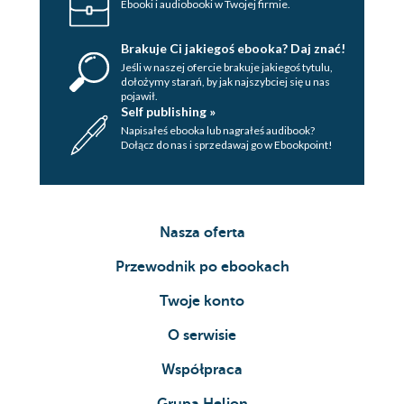
Ebooki i audiobooki w Twojej firmie.
Brakuje Ci jakiegoś ebooka? Daj znać!
Jeśli w naszej ofercie brakuje jakiegoś tytulu,
dołożymy starań, by jak najszybciej się u nas
pojawił.
Self publishing »
Napisałeś ebooka lub nagrałeś audibook?
Dołącz do nas i sprzedawaj go w Ebookpoint!
Nasza oferta
Przewodnik po ebookach
Twoje konto
O serwisie
Współpraca
Grupa Helion