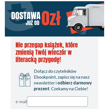
Nie przegap książek, które
zmienią Twój wieczór w
literacką przygodę!
Dołącz do czytelników
Ebookpoint, zapisz się na nasz
newsletter i
odbierz darmowy
prezent
. Czekamy na Ciebie!
e-mail