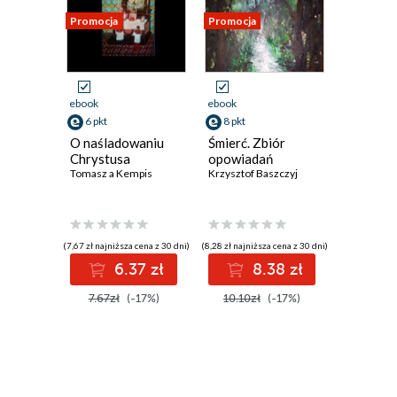
Promocja
Promocja
Promocja
ebook
ebook
ebook
6 pkt
8 pkt
8 pkt
O naśladowaniu
Śmierć. Zbiór
Łabędzie
Chrystusa
opowiadań
opowiad
Tomasz a Kempis
Krzysztof Baszczyj
Krzysztof 
(7,67 zł najniższa cena z 30 dni)
(8,28 zł najniższa cena z 30 dni)
(8,59 zł najniż
6.37 zł
8.38 zł
8
7.67zł
(-17%)
10.10zł
(-17%)
10.10z