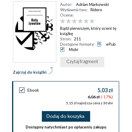
Autor:
Adrian Markowski
Wydawnictwo:
Ridero
Ocena:
Bądź pierwszym, który oceni tę
książkę
Stron:
211
Dostępne formaty:
ePub
Mobi
Czytaj fragment
Zajrzyj do książki
5,03 zł
Ebook
6,06 zł
(-17%)
5,15 zł najniższa cena z 30 dni
Dodaj do koszyka
Dostępny natychmiast po opłaceniu zakupu