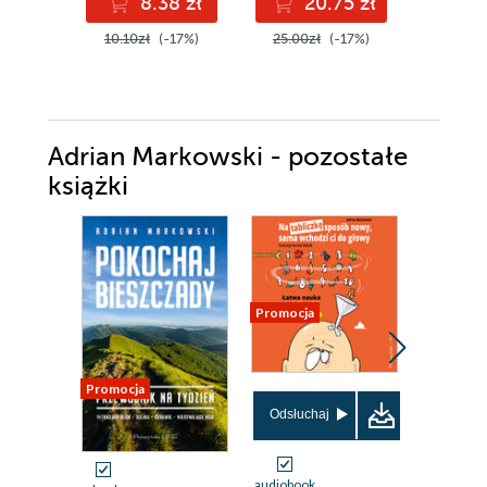
8.38 zł
20.75 zł
4
10.10zł
(-17%)
25.00zł
(-17%)
50.00z
Adrian Markowski - pozostałe
książki
Promocja
Promocja
Promocja
Odsłuchaj
audiobook