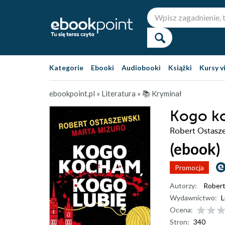
Kategorie
Ebooki
Audiobooki
Książki
Kursy v
ebookpoint.pl
»
Literatura
»
📚 Kryminał
Kogo ko
Robert Ostasze
(ebook)
Promocja
Autorzy:
Robert
Wydawnictwo:
L
Ocena:
Stron:
340