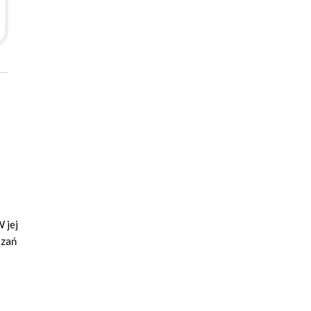
 jej
ązań