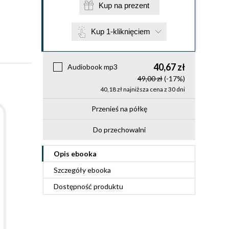
Kup na prezent
Kup 1-kliknięciem
40,67 zł
Audiobook mp3
49,00 zł
(-17%)
40,18 zł najniższa cena z 30 dni
Przenieś na półkę
Do przechowalni
Opis
ebooka
Szczegóły
ebooka
Dostępność produktu