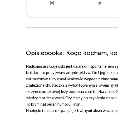
Opis
ebooka
: Kogo kocham, ko
Nadkomisarz Gajewski jest dziarskim sportsmenem z p
Krótko - to pozytywny antydetektyw. On i jego ekip
zatłoczonym turystami Krakowie wypada z okna samot
znaleziona chusteczka z wyhaftowanym słowem "grubas
skrzynce pocztowej leży podobna chusteczka z określ
między morderstwami. Czy mamy do czynienia z szale
To kryminał pełen humoru i ironii.
Napięcie i suspens łączą się z trafnymi obserwacjami 