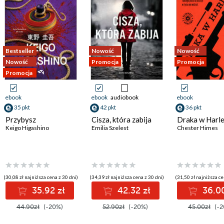
Bestseller
Nowość
Nowość
Nowość
Promocja
Promocja
Promocja
ebook
ebook
audiobook
ebook
35 pkt
42 pkt
36 pkt
Przybysz
Cisza, która zabija
Draka w Harl
Keigo Higashino
Emilia Szelest
Chester Himes
(30,08 zł najniższa cena z 30 dni)
(34,39 zł najniższa cena z 30 dni)
(31,50 zł najniższa ce
35.92 zł
42.32 zł
36.00
44.90zł
(-20%)
52.90zł
(-20%)
45.00zł
(-2