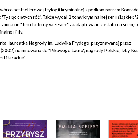
, twórca bestsellerowej trylogii kryminalnej z podkomisarzem Konrad
 "Tysiąc ciętych róż". Także wydał 2 tomy kryminalnej serii śląskiej; "
 kryminalne "Ten cholerny wrzesień" zaadaptowane zostało na scenę 
alnej Piły.
karka, laureatka Nagrody im. Ludwika Frydego, przyznawanej przez
(2002),nominowana do "Pikowego Lauru", nagrody Polskiej Izby Ksi
 Literackie".