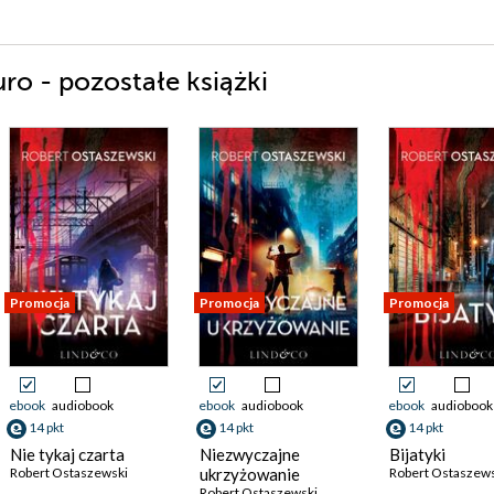
ro - pozostałe książki
Promocja
Promocja
Promocja
ebook
audiobook
ebook
audiobook
ebook
audiobook
14 pkt
14 pkt
14 pkt
Nie tykaj czarta
Niezwyczajne
Bijatyki
Robert Ostaszewski
ukrzyżowanie
Robert Ostaszew
Robert Ostaszewski