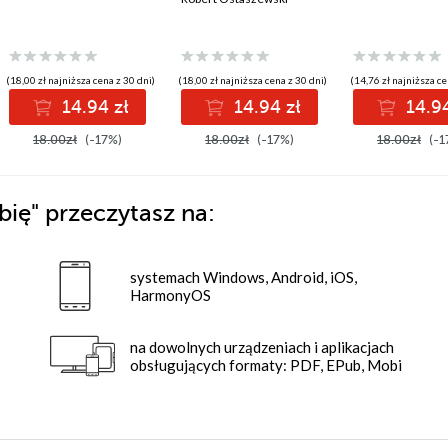
(18,00 zł najniższa cena z 30 dni)
(18,00 zł najniższa cena z 30 dni)
(14,76 zł najniższa ce
14.94 zł
14.94 zł
14.94
18.00zł
(-17%)
18.00zł
(-17%)
18.00zł
(-1
bię"
przeczytasz na:
systemach Windows, Android, iOS,
HarmonyOS
na dowolnych urządzeniach i aplikacjach
obsługujących formaty: PDF, EPub, Mobi