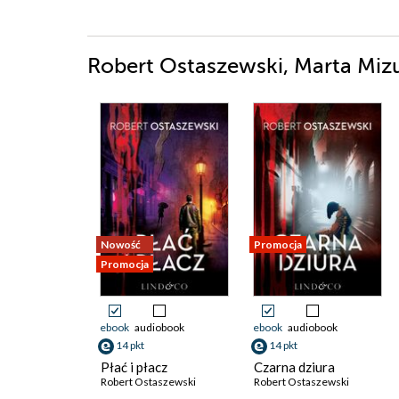
Robert Ostaszewski, Marta Mizu
Nowość
Promocja
Promocja
ebook
audiobook
ebook
audiobook
14 pkt
14 pkt
Płać i płacz
Czarna dziura
Robert Ostaszewski
Robert Ostaszewski