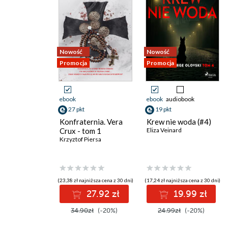
Nowość
Nowość
Promocja
Promocja
ebook
ebook
audiobook
27 pkt
19 pkt
Konfraternia. Vera
Krew nie woda (#4)
Crux - tom 1
Eliza Veinard
Krzyztof Piersa
(23,38 zł najniższa cena z 30 dni)
(17,24 zł najniższa cena z 30 dni)
27.92 zł
19.99 zł
34.90zł
(-20%)
24.99zł
(-20%)