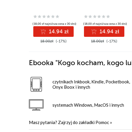
(18,00 zł najniższa cena z 30 dni)
(18,00 zł najniższa cena z 30 dni)
14.94 zł
14.94 zł
18.00zł
(-17%)
18.00zł
(-17%)
Ebooka
"Kogo kocham, kogo lu
czytnikach Inkbook, Kindle, Pocketbook,
Onyx Boox i innych
systemach Windows, MacOS i innych
Masz pytania? Zajrzyj do zakładki
Pomoc
»