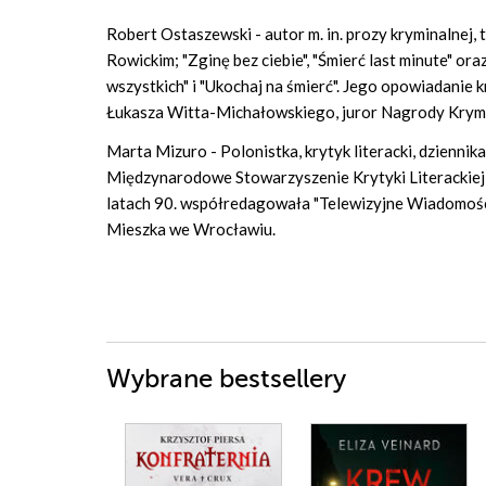
Robert Ostaszewski - autor m. in. prozy kryminalnej
Rowickim; "Zginę bez ciebie", "Śmierć last minute" oraz
wszystkich" i "Ukochaj na śmierć". Jego opowiadanie
Łukasza Witta-Michałowskiego, juror Nagrody Krymin
Marta Mizuro - Polonistka, krytyk literacki, dzienni
Międzynarodowe Stowarzyszenie Krytyki Literackiej 
latach 90. współredagowała "Telewizyjne Wiadomości
Mieszka we Wrocławiu.
Wybrane bestsellery