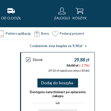
OD O,OOZŁ
ZALOGUJ
KOSZYK
Pobierz aplikację
Bony
Podaruj prezent
Codziennie inna książka za 9,90zł
29,88 zł
Ebook
36,00 zł
(-17%)
29,52 zł najniższa cena z 30 dni
Dodaj do koszyka
Dostępny natychmiast po opłaceniu
zakupu
lub