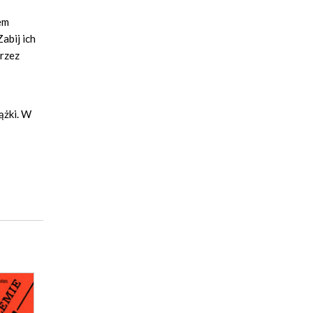
em
Zabij ich
przez
ążki. W