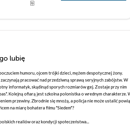
go lubię
oczuciem humoru, ojcem trójki dzieci, mężem despotycznej żony.
a zaczynają pracować nad przedziwną sprawą seryjnych zabójstw. W
ny informatyk, skądinąd sporych rozmiarów gej. Zostaje przy nim
". Kolejną ofiarą jest szkolna polonistka o wrednym charakterze. W
eniem przewiny. Zbrodnie się mnożą, a policja nie może ustalić powi
ńcem na miarę bohatera filmu "Siedem"?
polskich realiów oraz kondycji społeczeństwa...