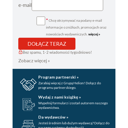
rany, które nosimy w sobie
e-mail
Przerwanie schematu
6. Moc, którą daje poznanie, jaki jest styl
*
Chcę otrzymywać na podany e-mail
informacje o zniżkach, promocjach oraz
przywiązania: wyjście z gry relacyjnej
nowościach wydawniczych.
więcej »
Trzy stany w naszych relacjach: model
DOŁĄCZ TERAZ
ODD
Ekonomia głasków
Bez spamu, 1-2 wiadomości tygodniowo!
Trójkąt dramatyczny
Zobacz więcej »
Triangulacja
7. Między dorosłymi matkami i córkami: w
Program partnerski »
poszukiwaniu miłości
Zarabiaj więcej z Grupą Helion! Dołącz do
programu partnerskiego.
Rozpaczliwe poszukiwanie
Wydaj z nami książkę »
Strach przed znalezieniem tego, czego
Wypełnij formularz i zostań autorem naszego
szukamy
wydawnictwa.
Relacjonowanie się z punktu widzenia
Da wydawców »
osoby dorosłej oraz z punktu widzenia
Jesteś średnim lub dużym wydawcą? Dołącz do
dziecka
naszego systemu dystrybucji!