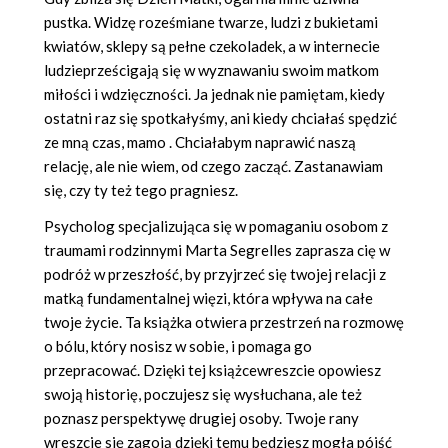
pustka. Widzę roześmiane twarze, ludzi z bukietami
kwiatów, sklepy są pełne czekoladek, a w internecie
ludzieprześcigają się w wyznawaniu swoim matkom
miłości i wdzięczności. Ja jednak nie pamiętam, kiedy
ostatni raz się spotkałyśmy, ani kiedy chciałaś spędzić
ze mną czas, mamo . Chciałabym naprawić naszą
relację, ale nie wiem, od czego zacząć. Zastanawiam
się, czy ty też tego pragniesz.
Psycholog specjalizująca się w pomaganiu osobom z
traumami rodzinnymi Marta Segrelles zaprasza cię w
podróż w przeszłość, by przyjrzeć się twojej relacji z
matką fundamentalnej więzi, która wpływa na całe
twoje życie. Ta książka otwiera przestrzeń na rozmowę
o bólu, który nosisz w sobie, i pomaga go
przepracować. Dzięki tej książcewreszcie opowiesz
swoją historię, poczujesz się wysłuchana, ale też
poznasz perspektywę drugiej osoby. Twoje rany
wreszcie się zagoją dzięki temu będziesz mogła pójść