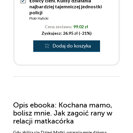
Łowcy cieni. Kulisy działania
najbardziej tajemniczej jednostki
policji
Piotr Halicki
Cena zestawu:
99.02 zł
Zyskujesz: 26.95 zł (-21%)
Dodaj do koszyka
Opis
ebooka
: Kochana mamo,
bolisz mnie. Jak zagoić rany w
relacji matkacórka
Gdy zbliża się Dzień Matki, ogarnia mnie dziwna