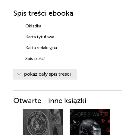
Spis treści
ebooka
Okładka
Karta tytułowa
Karta redakcyjna
Spis treści
Nota o gramatyce i opisanych w książce
pokaż cały spis treści
wydarzeniach
Zanim zaczniemy. Opowiadanie naszej historii, aby
Otwarte - inne książki
zagoić rany
Wprowadzenie. Kochana mamo: bolisz mnie
O traumach i ranach
Wszystkie moje twarze