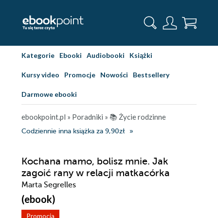
Kategorie
Ebooki
Audiobooki
Książki
Kursy video
Promocje
Nowości
Bestsellery
Darmowe ebooki
ebookpoint.pl
»
Poradniki
»
📚 Życie rodzinne
Codziennie inna książka za 9,90zł
Kochana mamo, bolisz mnie. Jak
zagoić rany w relacji matkacórka
Marta Segrelles
(ebook)
Promocja