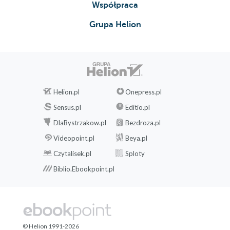
Współpraca
10. Być dorosłą, której potrzebowałaś
Matka, która jest w tobie
Grupa Helion
Być albo nie być matką
Epilog. Kochana ty
Bibliografia
Podziękowania
Helion.pl
Onepress.pl
Sensus.pl
Editio.pl
DlaBystrzakow.pl
Bezdroza.pl
Videopoint.pl
Beya.pl
Czytalisek.pl
Sploty
Biblio.Ebookpoint.pl
© Helion 1991-2026