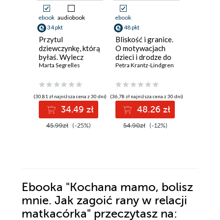
ebook
audiobook
ebook
ebook
aud
34 pkt
48 pkt
33 pkt
Przytul
Bliskość i granice.
Długowi
dziewczynkę, którą
O motywacjach
kobiet. 
byłaś. Wylecz
dzieci i drodze do
nawyki, 
swoje rany z
Marta Segrelles
rodzicielstwa
Petra Krantz-Lindgren
efekty
Łukasz So
przeszłości i
opartego na
zaopiekuj się sobą
współpracy. O
motywacjach
(30,81 zł najniższa cena z 30 dni)
(36,78 zł najniższa cena z 30 dni)
(33,88 zł najni
dzieci i drodze do
34.49 zł
48.26 zł
3
rodzicielstwa
opartego na
45.99zł
(-25%)
54.90zł
(-12%)
44.00z
współpracy
Ebooka
"Kochana mamo, bolisz
mnie. Jak zagoić rany w relacji
matkacórka"
przeczytasz na: