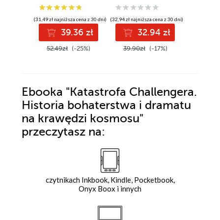
katastrofie
(31,49 zł najniższa cena z 30 dni)
(32,94 zł najniższa cena z 30 dni)
(33,88 zł najni
39.36 zł
32.94 zł
3
52.49zł
(-25%)
39.90zł
(-17%)
44.00z
Ebooka
"Katastrofa Challengera.
Historia bohaterstwa i dramatu
na krawędzi kosmosu"
przeczytasz na:
czytnikach Inkbook, Kindle, Pocketbook,
Onyx Boox i innych