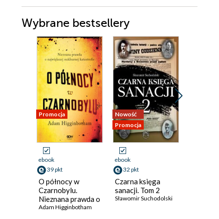
Wybrane bestsellery
Promocja
Nowość
Bestseller
Promocja
Nowość
Promocja
ebook
ebook
ebook
39 pkt
32 pkt
33 pkt
O północy w
Czarna księga
Wysadzi
Czarnobylu.
sanacji. Tom 2
Stream. 
Nieznana prawda o
Sławomir Suchodolski
który ws
największej
Adam Higginbotham
światem
Bojan Pan
nuklearnej