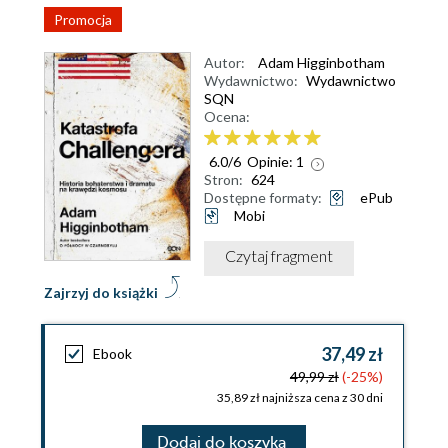
Promocja
Autor:
Adam Higginbotham
Wydawnictwo:
Wydawnictwo
SQN
Ocena:
6.0
/
6
Opinie:
1
Stron:
624
Dostępne formaty:
ePub
Mobi
Czytaj fragment
Zajrzyj do książki
37,49 zł
Ebook
49,99 zł
(-25%)
35,89 zł najniższa cena z 30 dni
Dodaj do koszyka