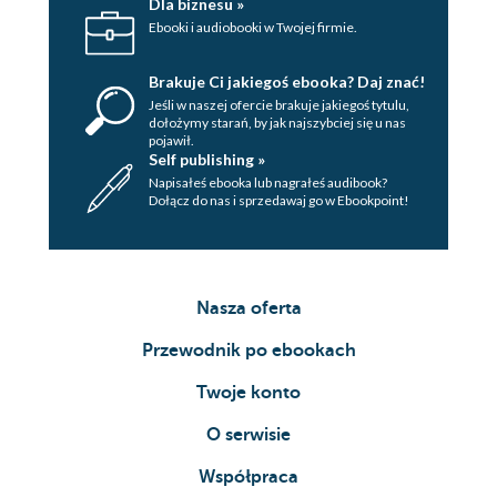
Dla biznesu »
Ebooki i audiobooki w Twojej firmie.
Brakuje Ci jakiegoś ebooka? Daj znać!
Jeśli w naszej ofercie brakuje jakiegoś tytulu,
dołożymy starań, by jak najszybciej się u nas
pojawił.
Self publishing »
Napisałeś ebooka lub nagrałeś audibook?
Dołącz do nas i sprzedawaj go w Ebookpoint!
Nasza oferta
Przewodnik po ebookach
Twoje konto
O serwisie
Współpraca