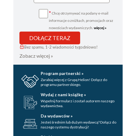
*
Chcę otrzymywać na podany e-mail
informacje o zniżkach, promocjach oraz
nowościach wydawniczych.
więcej »
DOŁĄCZ TERAZ
Bez spamu, 1-2 wiadomości tygodniowo!
Zobacz więcej »
Program partnerski »
Zarabiaj więcej z Grupą Helion! Dołącz do
programu partnerskiego.
Wydaj z nami książkę »
Wypełnij formularz i zostań autorem naszego
wydawnictwa.
Da wydawców »
Jesteś średnim lub dużym wydawcą? Dołącz do
naszego systemu dystrybucji!