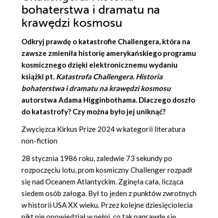
bohaterstwa i dramatu na
krawędzi kosmosu
Odkryj prawdę o katastrofie Challengera, która na
zawsze zmieniła historię amerykańskiego programu
kosmicznego dzięki elektronicznemu wydaniu
książki pt.
Katastrofa Challengera. Historia
bohaterstwa i dramatu na krawędzi kosmosu
autorstwa
Adama Higginbothama
. Dlaczego doszło
do katastrofy? Czy można było jej uniknąć?
Zwycięzca Kirkus Prize 2024 w kategorii literatura
non-fiction
28 stycznia 1986 roku, zaledwie 73 sekundy po
rozpoczęciu lotu, prom kosmiczny Challenger rozpadł
się nad Oceanem Atlantyckim. Zginęła cała, licząca
siedem osób załoga. Był to jeden z punktów zwrotnych
w historii USA XX wieku. Przez kolejne dziesięciolecia
nikt nie opowiedział w pełni, co tak naprawdę się