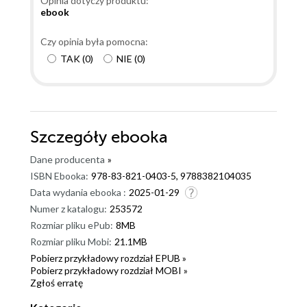
Opinia dotyczy produktu:
ebook
Czy opinia była pomocna:
TAK
(
0
)
NIE
(
0
)
Szczegóły
ebooka
Dane producenta
»
ISBN Ebooka:
978-83-821-0403-5, 9788382104035
Data wydania ebooka :
2025-01-29
Numer z katalogu:
253572
Rozmiar pliku ePub:
8MB
Rozmiar pliku Mobi:
21.1MB
Pobierz przykładowy rozdział EPUB »
Pobierz przykładowy rozdział MOBI »
Zgłoś erratę