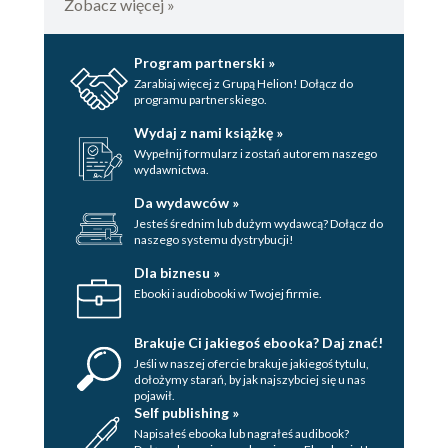
Zobacz więcej »
Program partnerski »
Zarabiaj więcej z Grupą Helion! Dołącz do
programu partnerskiego.
Wydaj z nami książkę »
Wypełnij formularz i zostań autorem naszego
wydawnictwa.
Da wydawców »
Jesteś średnim lub dużym wydawcą? Dołącz do
naszego systemu dystrybucji!
Dla biznesu »
Ebooki i audiobooki w Twojej firmie.
Brakuje Ci jakiegoś ebooka? Daj znać!
Jeśli w naszej ofercie brakuje jakiegoś tytulu,
dołożymy starań, by jak najszybciej się u nas
pojawił.
Self publishing »
Napisałeś ebooka lub nagrałeś audibook?