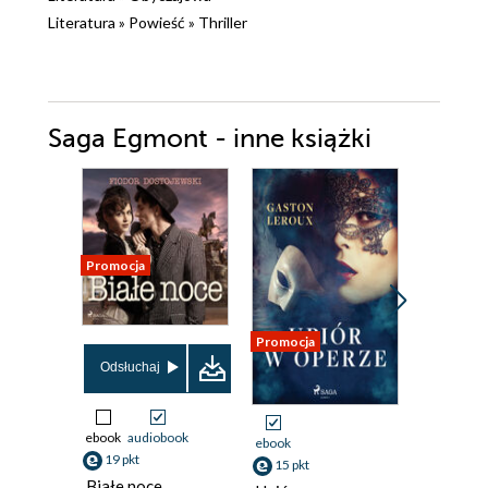
Literatura
»
Powieść
»
Thriller
Saga Egmont - inne książki
Promocja
Promocja
Promocja
Odsłuchaj
ebook
audiobook
ebook
ebook
19 pkt
15 pkt
15 pkt
Białe noce