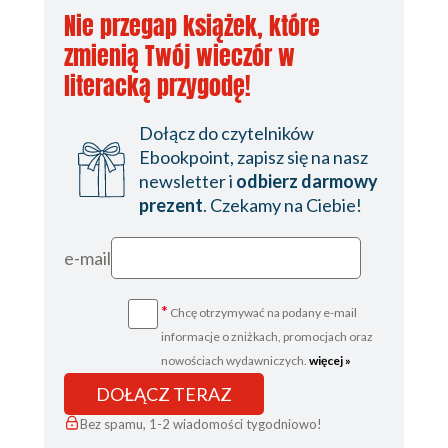
Nie przegap książek, które
zmienią Twój wieczór w
literacką przygodę!
Dołącz do czytelników
Ebookpoint, zapisz się na nasz
newsletter i
odbierz darmowy
prezent
. Czekamy na Ciebie!
e-mail
*
Chcę otrzymywać na podany e-mail
informacje o zniżkach, promocjach oraz
nowościach wydawniczych.
więcej »
DOŁĄCZ TERAZ
Bez spamu, 1-2 wiadomości tygodniowo!