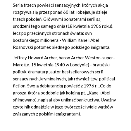
Seria trzech powieści sensacyjnych, których akcja
rozgrywa się przez ponad 60 lat i obejmuje dzieje
trzech pokoleń. Głównymi bohaterami serii są
urodzeni tego samego dnia (18 kwietnia 1906 roku),
lecz po przeciwnych stronach świata: syn
bostońskiego milionera - William Kane i Abel
Rosnovski potomek biednego polskiego imigranta.
Jeffrey Howard Archer, baron Archer Weston-super-
Mare (ur. 15 kwietnia 1940 w Londynie) - brytyjski
polityk, dramaturg, autor bestsellerowych serii
sensacyjnych, kryminalnych, jak również tzw. political
fiction. Swoją debiutancką powieść z 1976 r. ,,Co do
grosza, (którą podobnie jak kolejną pt. ,,Kane i Abel
sfilmowano), napisał aby uniknąć bankructwa. Uważny
czytelnik odnajdzie w jego twórczości wiele wątków
związanych z polskimi emigrantami.