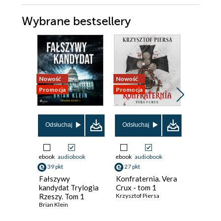
Wybrane bestsellery
Nowość
Nowość
Promocja
Promocja
Bestseller
Nowość
Odsłuchaj
Odsłuchaj
Promocja
ebook
audiobook
ebook
audiobook
ebook
39 pkt
27 pkt
30 pkt
Fałszywy
Konfraternia. Vera
Przybys
kandydat Trylogia
Crux - tom 1
Keigo Hig
Rzeszy. Tom 1
Krzysztof Piersa
Brian Klein