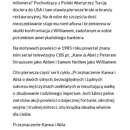
milionera? Pochodzący z Polski Abel przez Turcję
dociera do USA i tam stawia pierwsze kroki w branży
restauracyjnej. Na drodze do szczęścia dość
nieoczekiwanie staje mu nietrafiona i brzemienna w
skutki konfrontacja z Williamem, zadufanym w sobie
potomkiem amerykańskiego bankiera
Na motywach powieści w 1985 roku powstał znany
mini serial telewizyjny CBS pt. ,,Kane & Abel z Peterem
Straussem jako Ablem i Samem Neillem jako Williamem.
Oto pierwsza część serii cyklu ,,Przeznaczenie Kanea i
Abla o dwóch silnych, bezwzględnych i żądnych
sukcesu mężczyznach uwikłanych w nieustającą walkę
o zbudowanie rodzinnego imperium. Jeśli lubisz pełne
zwrotów akcji powieści o bajecznej fortunie, okrutnej
wojnie i trudnej miłości, oto książka idealna właśnie
dla ciebie.
Przeznaczenie Kanea i Abla