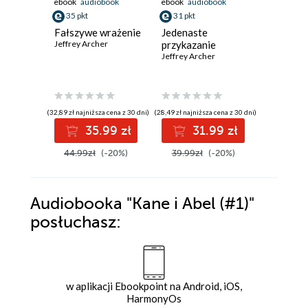
ebook
audiobook
ebook
audiobook
ebook
aud
35 pkt
31 pkt
39 pkt
Fałszywe wrażenie
Jedenaste
Córka
Jeffrey Archer
przykazanie
marnotr
Jeffrey Archer
Kane i A
Jeffrey Ar
(32,89 zł najniższa cena z 30 dni)
(28,49 zł najniższa cena z 30 dni)
(36,79 zł najni
35.99 zł
31.99 zł
3
44.99zł
(-20%)
39.99zł
(-20%)
49.99z
Audiobooka
"Kane i Abel (#1)"
posłuchasz:
w aplikacji Ebookpoint na Android, iOS,
HarmonyOs