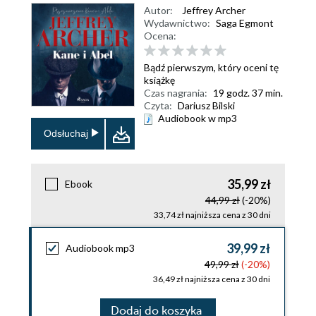
Autor:
Jeffrey Archer
Wydawnictwo:
Saga Egmont
Ocena:
Bądź pierwszym, który oceni tę
książkę
Czas nagrania:
19 godz. 37 min.
Czyta:
Dariusz Bilski
Audiobook w mp3
Odsłuchaj
35,99 zł
Ebook
44,99 zł
(-20%)
33,74 zł najniższa cena z 30 dni
39,99 zł
Audiobook mp3
49,99 zł
(-20%)
36,49 zł najniższa cena z 30 dni
Dodaj do koszyka