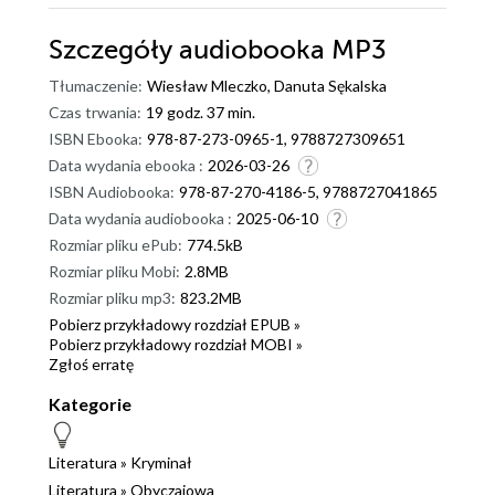
Szczegóły
audiobooka MP3
Tłumaczenie:
Wiesław Mleczko, Danuta Sękalska
Czas trwania:
19 godz. 37 min.
ISBN Ebooka:
978-87-273-0965-1, 9788727309651
Data wydania ebooka :
2026-03-26
ISBN Audiobooka:
978-87-270-4186-5, 9788727041865
Data wydania audiobooka :
2025-06-10
Rozmiar pliku ePub:
774.5kB
Rozmiar pliku Mobi:
2.8MB
Rozmiar pliku mp3:
823.2MB
Pobierz przykładowy rozdział EPUB »
Pobierz przykładowy rozdział MOBI »
Zgłoś erratę
Kategorie
Literatura
»
Kryminał
Literatura
»
Obyczajowa