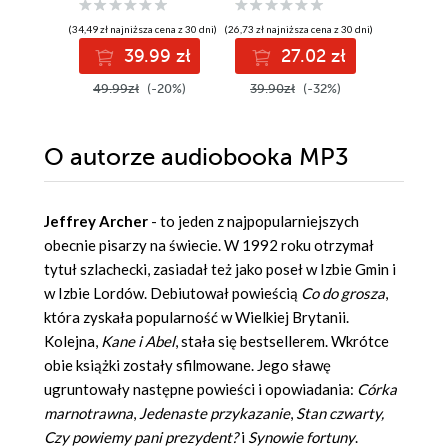
(34,49 zł najniższa cena z 30 dni)
(26,73 zł najniższa cena z 30 dni)
(30,08 zł najni
39.99 zł
27.02 zł
3
49.99zł
(-20%)
39.90zł
(-32%)
44.90z
O autorze
audiobooka MP3
Jeffrey Archer
- to jeden z najpopularniejszych
obecnie pisarzy na świecie. W 1992 roku otrzymał
tytuł szlachecki, zasiadał też jako poseł w Izbie Gmin i
w Izbie Lordów. Debiutował powieścią
Co do grosza
,
która zyskała popularność w Wielkiej Brytanii.
Kolejna,
Kane i Abel
, stała się bestsellerem. Wkrótce
obie książki zostały sfilmowane. Jego sławę
ugruntowały następne powieści i opowiadania:
Córka
marnotrawna
,
Jedenaste przykazanie
,
Stan czwarty,
Czy powiemy pani prezydent?
i
Synowie fortuny
.