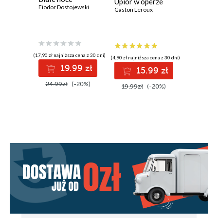
Upiór w operze
Portret
Fiodor Dostojewski
Gaston Leroux
Gray'a
Oscar Wil
(17,90 zł najniższa cena z 30 dni)
(4,90 zł najniższa cena z 30 dni)
(13,79 zł najni
19.99 zł
15.99 zł
1
24.99zł
(-20%)
19.99zł
(-20%)
19.99z