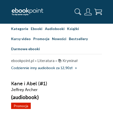
Kategorie
Ebooki
Audiobooki
Książki
Kursy video
Promocje
Nowości
Bestsellery
Darmowe ebooki
ebookpoint.pl
»
Literatura
»
📚 Kryminał
Codziennie inny audiobook za 12,90zł
Kane i Abel (#1)
Jeffrey Archer
(audiobook)
Promocja