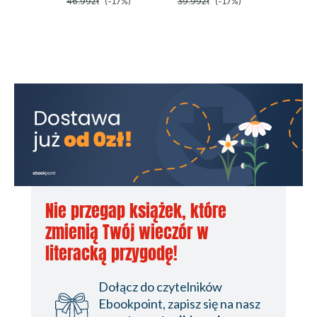
46.99zł
(-17%)
39.99zł
(-17%)
51.99z
Nie przegap książek, które
zmienią Twój wieczór w
literacką przygodę!
Dołącz do czytelników
Ebookpoint, zapisz się na nasz