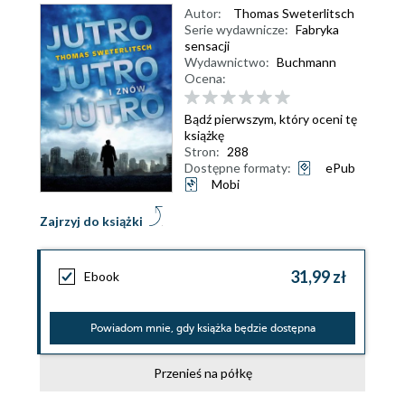
Autor:
Thomas Sweterlitsch
Serie wydawnicze:
Fabryka
sensacji
Wydawnictwo:
Buchmann
Ocena:
Bądź pierwszym, który oceni tę
książkę
Stron:
288
Dostępne formaty:
ePub
Mobi
Zajrzyj do książki
31,99 zł
Ebook
Powiadom mnie, gdy książka będzie dostępna
Przenieś na półkę