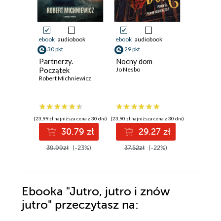
ebook
audiobook
ebook
audiobook
ebook
aud
30 pkt
29 pkt
29 pkt
Partnerzy.
Nocny dom
Schronis
Początek
Jo Nesbo
przetrw
Robert Michniewicz
Sławek Go
(23,99 zł najniższa cena z 30 dni)
(23,90 zł najniższa cena z 30 dni)
(29,18 zł najni
30.79 zł
29.27 zł
2
39.99zł
(-23%)
37.52zł
(-22%)
37.89z
Ebooka
"Jutro, jutro i znów
jutro"
przeczytasz na: