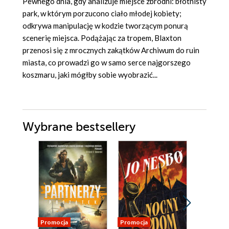
Pewnego dnia, gdy analizuje miejsce zbrodni: błotnisty
park,
w
którym porzucono ciało młodej kobiety;
odkrywa manipulację w kodzie tworzącym ponurą
scenerię miejsca. Podążając za tropem,
Blaxton
przenosi się z mrocznych zakątków Archiwum do ruin
miasta, co prowadzi go w samo serce najgorszego
koszmaru, jaki mógłby sobie wyobrazić...
Wybrane bestsellery
Promocja
Promocja
Promocja