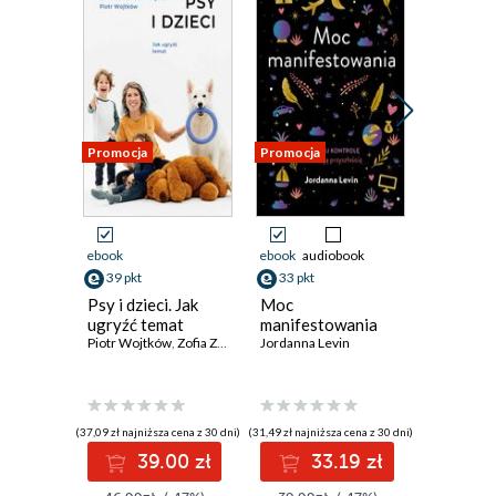
Promocja
Promocja
Promocja
ebook
ebook
audiobook
ebook
39 pkt
33 pkt
43 pkt
Psy i dzieci. Jak
Moc
Po prost
ugryźć temat
manifestowania
Twój d
Piotr Wojtków
,
Zofia Zaniewska-Wojtków
Jordanna Levin
ogród w
Joanna Ży
(37,09 zł najniższa cena z 30 dni)
(31,49 zł najniższa cena z 30 dni)
(25,90 zł najni
39.00 zł
33.19 zł
4