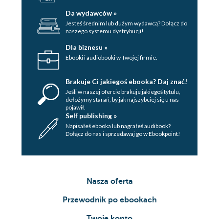
Da wydawców »
Jesteś średnim lub dużym wydawcą? Dołącz do
naszego systemu dystrybucji!
Dla biznesu »
Ebooki i audiobooki w Twojej firmie.
Brakuje Ci jakiegoś ebooka? Daj znać!
Jeśli w naszej ofercie brakuje jakiegoś tytulu,
dołożymy starań, by jak najszybciej się u nas
pojawił.
Self publishing »
Napisałeś ebooka lub nagrałeś audibook?
Dołącz do nas i sprzedawaj go w Ebookpoint!
Nasza oferta
Przewodnik po ebookach
Twoje konto