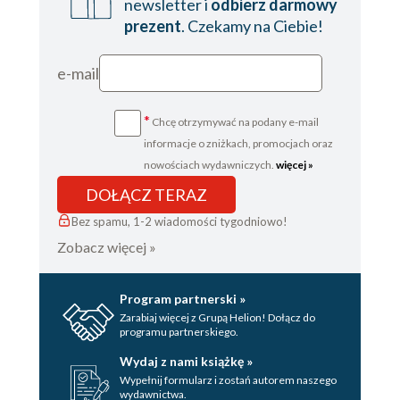
newsletter i
odbierz darmowy
prezent
. Czekamy na Ciebie!
e-mail
*
Chcę otrzymywać na podany e-mail
informacje o zniżkach, promocjach oraz
nowościach wydawniczych.
więcej »
DOŁĄCZ TERAZ
Bez spamu, 1-2 wiadomości tygodniowo!
Zobacz więcej »
Program partnerski »
Zarabiaj więcej z Grupą Helion! Dołącz do
programu partnerskiego.
Wydaj z nami książkę »
Wypełnij formularz i zostań autorem naszego
wydawnictwa.