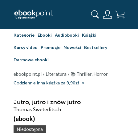
Kategorie
Ebooki
Audiobooki
Książki
Kursy video
Promocje
Nowości
Bestsellery
Darmowe ebooki
ebookpoint.pl
»
Literatura
»
📚 Thriller, Horror
Codziennie inna książka za 9,90zł
Jutro, jutro i znów jutro
Thomas Sweterlitsch
(ebook)
Niedostępna