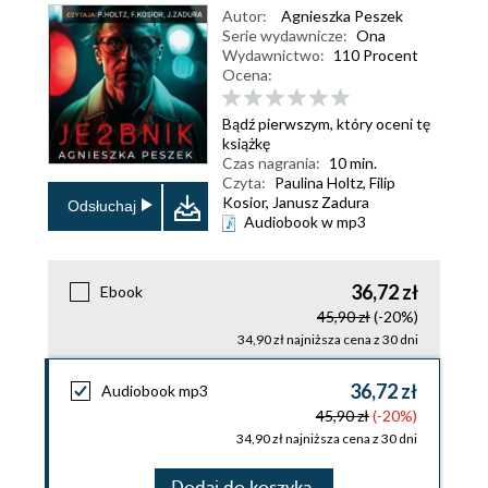
Autor:
Agnieszka Peszek
Serie wydawnicze:
Ona
Wydawnictwo:
110 Procent
Ocena:
Bądź pierwszym, który oceni tę
książkę
Czas nagrania:
10 min.
Czyta:
Paulina Holtz, Filip
Kosior, Janusz Zadura
Odsłuchaj
Audiobook w mp3
36,72 zł
Ebook
45,90 zł
(-20%)
34,90 zł najniższa cena z 30 dni
36,72 zł
Audiobook mp3
45,90 zł
(-20%)
34,90 zł najniższa cena z 30 dni
Dodaj do koszyka