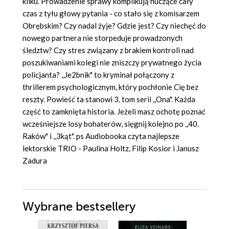
kilku. Prowadzenie sprawy komplikują huczące cały
czas z tyłu głowy pytania - co stało się z komisarzem
Obrębskim? Czy nadal żyje? Gdzie jest? Czy niechęć do
nowego partnera nie storpeduje prowadzonych
śledztw? Czy stres związany z brakiem kontroli nad
poszukiwaniami kolegi nie zniszczy prywatnego życia
policjanta? ,,Je2bnik" to kryminał połączony z
thrillerem psychologicznym, który pochłonie Cię bez
reszty. Powieść ta stanowi 3. tom serii ,,Ona". Każda
część to zamknięta historia. Jeżeli masz ochotę poznać
wcześniejsze losy bohaterów, sięgnij kolejno po ,,40.
Raków" i ,,3kąt". ps Audiobooka czyta najlepsze
lektorskie TRIO - Paulina Holtz, Filip Kosior i Janusz
Zadura
Wybrane bestsellery