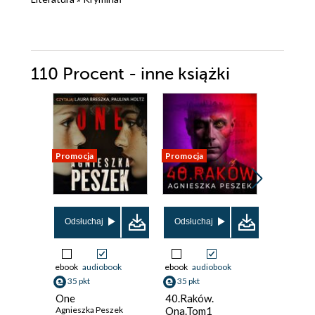
110 Procent - inne książki
Promocja
Promocja
Odsłuchaj
Odsłuchaj
ebook
audiobook
ebook
audiobook
ebook
aud
35 pkt
35 pkt
36 pkt
One
40.Raków.
Gen zabó
Agnieszka Peszek
Ona.Tom1
Dorota