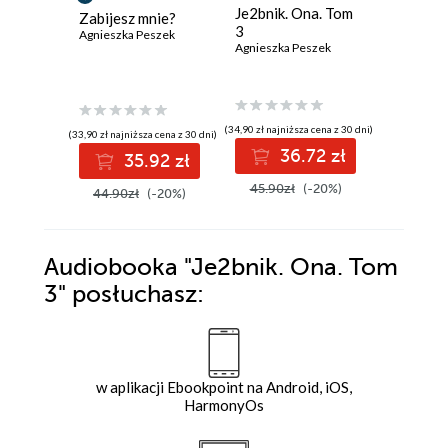
Je2bnik. Ona. Tom
3kąt. O
Zabijesz mnie?
3
Agnieszka
Agnieszka Peszek
Agnieszka Peszek
(34,90 zł najniższa cena z 30 dni)
(32,90 zł najni
(33,90 zł najniższa cena z 30 dni)
36.72 zł
3
35.92 zł
45.90zł
(-20%)
43.90z
44.90zł
(-20%)
Audiobooka
"Je2bnik. Ona. Tom
3"
posłuchasz:
w aplikacji Ebookpoint na Android, iOS,
HarmonyOs