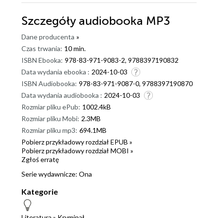
Szczegóły
audiobooka MP3
Dane producenta
»
Czas trwania:
10 min.
ISBN Ebooka:
978-83-971-9083-2, 9788397190832
Data wydania ebooka :
2024-10-03
ISBN Audiobooka:
978-83-971-9087-0, 9788397190870
Data wydania audiobooka :
2024-10-03
Rozmiar pliku ePub:
1002.4kB
Rozmiar pliku Mobi:
2.3MB
Rozmiar pliku mp3:
694.1MB
Pobierz przykładowy rozdział EPUB »
Pobierz przykładowy rozdział MOBI »
Zgłoś erratę
Serie wydawnicze:
Ona
Kategorie
Literatura
»
Kryminał