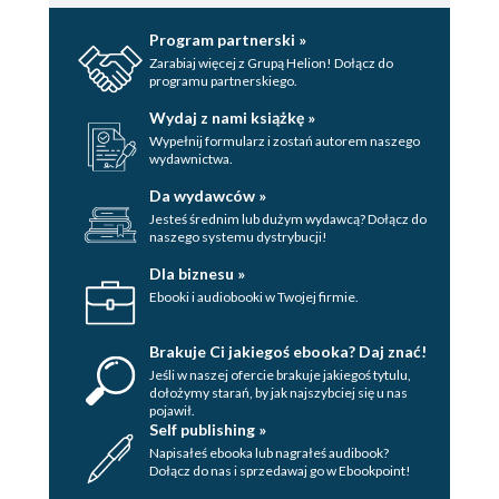
Program partnerski »
Zarabiaj więcej z Grupą Helion! Dołącz do
programu partnerskiego.
Wydaj z nami książkę »
Wypełnij formularz i zostań autorem naszego
wydawnictwa.
Da wydawców »
Jesteś średnim lub dużym wydawcą? Dołącz do
naszego systemu dystrybucji!
Dla biznesu »
Ebooki i audiobooki w Twojej firmie.
Brakuje Ci jakiegoś ebooka? Daj znać!
Jeśli w naszej ofercie brakuje jakiegoś tytulu,
dołożymy starań, by jak najszybciej się u nas
pojawił.
Self publishing »
Napisałeś ebooka lub nagrałeś audibook?
Dołącz do nas i sprzedawaj go w Ebookpoint!