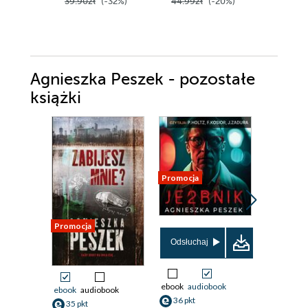
39.90zł
(-32%)
44.99zł
(-20%)
44.90z
Agnieszka Peszek - pozostałe
książki
Promocja
Promocja
Promocja
Odsłuchaj
Odsłuch
ebook
audiobook
ebook
aud
ebook
audiobook
36 pkt
35 pkt
35 pkt