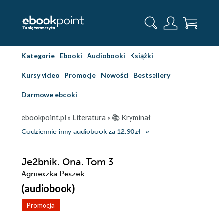
Kategorie
Ebooki
Audiobooki
Książki
Kursy video
Promocje
Nowości
Bestsellery
Darmowe ebooki
ebookpoint.pl
»
Literatura
»
📚 Kryminał
Codziennie inny audiobook za 12,90zł
Je2bnik. Ona. Tom 3
Agnieszka Peszek
(audiobook)
Promocja