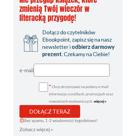
zmienią Twój wieczór w
literacką przygodę!
Dołącz do czytelników
Ebookpoint, zapisz się na nasz
newsletter i
odbierz darmowy
prezent
. Czekamy na Ciebie!
e-mail
*
Chcę otrzymywać na podany e-mail
informacje o zniżkach, promocjach oraz
nowościach wydawniczych.
więcej »
DOŁĄCZ TERAZ
Bez spamu, 1-2 wiadomości tygodniowo!
Zobacz więcej »