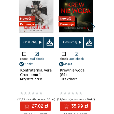
Nowość
Nowość
Promocja
Promocja
Bestseller
Nowość
Odsłuchaj
Odsłuchaj
Promocja
ebook
audiobook
ebook
audiobook
ebook
27 pkt
35 pkt
30 pkt
Konfraternia. Vera
Krew nie woda
Przybys
Crux - tom 1
(#4)
Keigo Hig
Krzysztof Piersa
Eliza Veinard
(26,73 zł najniższa cena z 30 dni)
(31,04 zł najniższa cena z 30 dni)
(30,08 zł najni
27.02 zł
35.99 zł
3