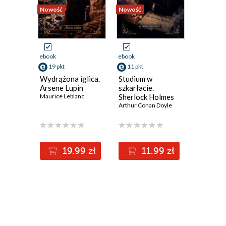
Nowość
Nowość
Nowość
Reklama
ebook
ebook
ebook
19 pkt
11 pkt
14 pkt
Wydrążona iglica.
Studium w
Z przyg
Arsene Lupin
szkarłacie.
Sherloc
Maurice Leblanc
Sherlock Holmes
Holmesa.
Arthur Conan Doyle
Holmes
Arthur Co
19.99 zł
11.99 zł
1