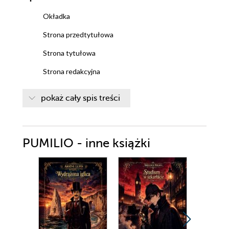
Okładka
Strona przedtytułowa
Strona tytułowa
Strona redakcyjna
Spis treści
pokaż cały spis treści
Janko muzykant
Latarnik
PUMILIO - inne książki
Sąd Ozyrysa
Opracowanie
Henryk Sienkiewicz biogram
Nowela cechy gatunku
Janko muzykant opracowanie
Latarnik opracowanie
Sąd Ozyrysa opracowanie