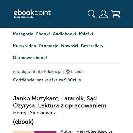
Kategorie
Ebooki
Audiobooki
Książki
Kursy video
Promocje
Nowości
Bestsellery
Darmowe ebooki
ebookpoint.pl
»
Edukacja
»
📚 Liceum
Codziennie inna książka za 9,90zł
Janko Muzykant, Latarnik, Sąd
Ozyrysa. Lektura z opracowaniem
Henryk Sienkiewicz
(ebook)
Autor:
Henryk Sienkiewicz