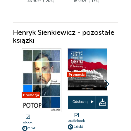
43.90zł
(-20%)
16.99zł
(-17%)
Henryk Sienkiewicz - pozostałe
książki
Promocja
Promocja
Promocja
Odsłuchaj
audiobook
ebook
ebook
16 pkt
2 pkt
12 pkt