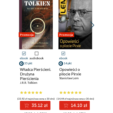
Promocja
Promocja
Nowość
ebook
audiobook
ebook
ebook
35 pkt
14 pkt
17 pkt
Władca Pierścieni.
Opowieści o
Brain G
Drużyna
pilocie Pirxie
often c
Pierścienia
Stanisław Lem
Joanna T
J.R.R. Tolkien
(33,92 zł najniższa cena z 30 dni)
(14,44 zł najniższa cena z 30 dni)
35.12 zł
14.10 zł
1