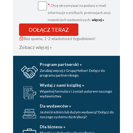
*
Chcę otrzymywać na podany e-mail
informacje o zniżkach, promocjach oraz
nowościach wydawniczych.
więcej »
DOŁĄCZ TERAZ
Bez spamu, 1-2 wiadomości tygodniowo!
Zobacz więcej »
Program partnerski »
Zarabiaj więcej z Grupą Helion! Dołącz do
programu partnerskiego.
Wydaj z nami książkę »
Wypełnij formularz i zostań autorem naszego
wydawnictwa.
Da wydawców »
Jesteś średnim lub dużym wydawcą? Dołącz do
naszego systemu dystrybucji!
Dla biznesu »
Ebooki i audiobooki w Twojej firmie.