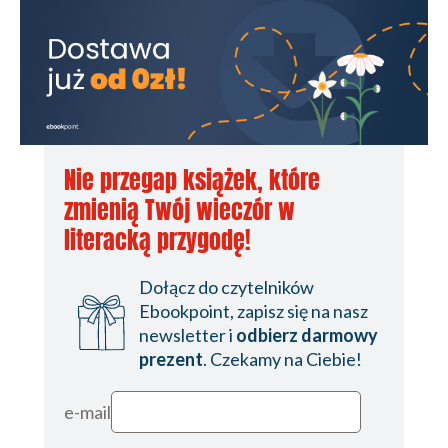
Nie przegap książek, które
zmienią Twój wieczór w
literacką przygodę!
Dołącz do czytelników
Ebookpoint, zapisz się na nasz
newsletter i
odbierz darmowy
prezent
. Czekamy na Ciebie!
e-mail