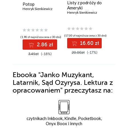
Listy z podróży do
Potop
Potop T
Ameryki
Henryk Sienkiewicz
An Histo
Henryk Sienkiewicz
Novel of
Sweden,
Henryk Si
Russia
(17,00 zł najniższa cena z 30 dni)
(1,90 zł najniższa cena z 30 dni)
(11,80 zł najni
16.60 zł
2.86 zł
1
20.00zł
(-17%)
3.49zł
(-18%)
17.00z
Ebooka
"Janko Muzykant,
Latarnik, Sąd Ozyrysa. Lektura z
opracowaniem"
przeczytasz na:
czytnikach Inkbook, Kindle, Pocketbook,
Onyx Boox i innych