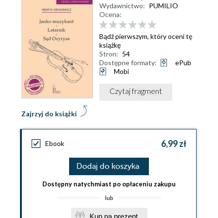
Wydawnictwo:
PUMILIO
Ocena:
Bądź pierwszym, który oceni tę
książkę
Stron:
54
Dostępne formaty:
ePub
Mobi
Czytaj fragment
Zajrzyj do książki
6,99 zł
Ebook
Dodaj do koszyka
Dostępny natychmiast po opłaceniu zakupu
lub
Kup na prezent