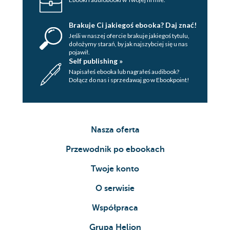
Brakuje Ci jakiegoś ebooka? Daj znać!
Jeśli w naszej ofercie brakuje jakiegoś tytulu,
dołożymy starań, by jak najszybciej się u nas
pojawił.
Self publishing »
Napisałeś ebooka lub nagrałeś audibook?
Dołącz do nas i sprzedawaj go w Ebookpoint!
Nasza oferta
Przewodnik po ebookach
Twoje konto
O serwisie
Współpraca
Grupa Helion