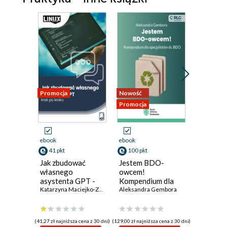
Promocja
Nowość
Nowość
Promocja
Promocja
ebook
ebook
ebook
41 pkt
100 pkt
69 pkt
Jak zbudować
Jestem BDO-
Audyt te
własnego
owcem!
budynkó
asystenta GPT -
Kompendium dla
praktyce
krok po kroku
Katarzyna Maciejko-Zielińska
specjalistów ds.
Aleksandra Gembora
diagnoza
Praca zbi
BDO
decyzje
(41,27 zł najniższa cena z 30 dni)
(129,00 zł najniższa cena z 30 dni)
(89,00 zł najni