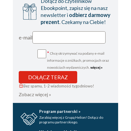
Dołącz do czytelników
Ebookpoint, zapisz się na nasz
newsletter i
odbierz darmowy
prezent
. Czekamy na Ciebie!
e-mail
*
Chcę otrzymywać na podany e-mail
informacje o zniżkach, promocjach oraz
nowościach wydawniczych.
więcej »
DOŁĄCZ TERAZ
Bez spamu, 1-2 wiadomości tygodniowo!
Zobacz więcej »
Program partnerski »
Zarabiaj więcej z Grupą Helion! Dołącz do
programu partnerskiego.