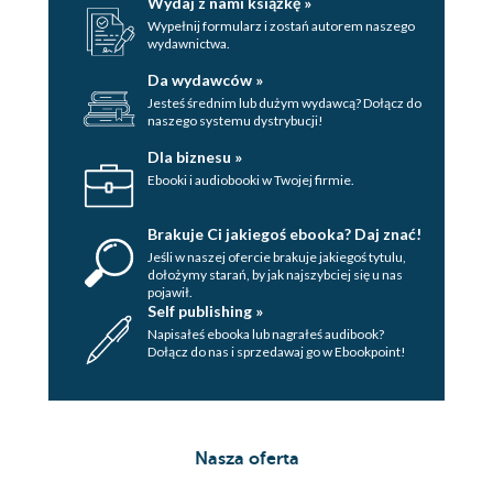
Wydaj z nami książkę »
Wypełnij formularz i zostań autorem naszego
wydawnictwa.
Da wydawców »
Jesteś średnim lub dużym wydawcą? Dołącz do
naszego systemu dystrybucji!
Dla biznesu »
Ebooki i audiobooki w Twojej firmie.
Brakuje Ci jakiegoś ebooka? Daj znać!
Jeśli w naszej ofercie brakuje jakiegoś tytulu,
dołożymy starań, by jak najszybciej się u nas
pojawił.
Self publishing »
Napisałeś ebooka lub nagrałeś audibook?
Dołącz do nas i sprzedawaj go w Ebookpoint!
Nasza oferta