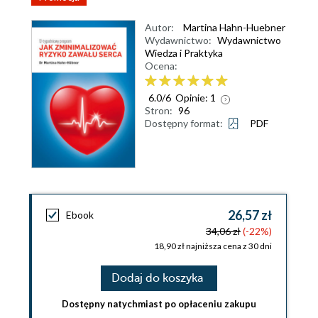
Autor:
Martina Hahn-Huebner
Wydawnictwo:
Wydawnictwo
Wiedza i Praktyka
Ocena:
6.0
/
6
Opinie:
1
Stron:
96
Dostępny format:
PDF
26,57 zł
Ebook
34,06 zł
(-22%)
18,90 zł najniższa cena z 30 dni
Dodaj do koszyka
Dostępny natychmiast po opłaceniu zakupu