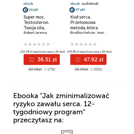
ebook
ebook
audiobook
ebook
aud
36 pkt
47 pkt
40 pkt
Super moc.
Kod serca.
Wysokof
Testosteron.
Przełomowa
depresja
Twoja siła,
metoda, która
ku zdrow
zdrowie i pewność
Robert Jarema
otworzy twoje
Bradley Nelson
,
Jean Nelson
Judith Jos
siebie
serce i odmieni
życie
(32,99 zł najniższa cena z 30 dni)
(59,90 zł najniższa cena z 30 dni)
(20,25 zł najni
36.51 zł
47.92 zł
4
43.98zł
(-17%)
59.90zł
(-20%)
44.99z
Ebooka
"Jak zminimalizować
ryzyko zawału serca. 12-
tygodniowy program"
przeczytasz na: