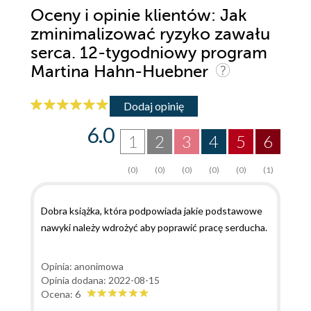
Oceny i opinie klientów: Jak
zminimalizować ryzyko zawału
serca. 12-tygodniowy program
Martina Hahn-Huebner
Dodaj opinię
6.0
1
2
3
4
5
6
(0)
(0)
(0)
(0)
(0)
(1)
Dobra książka, która podpowiada jakie podstawowe
nawyki należy wdrożyć aby poprawić pracę serducha.
Opinia: anonimowa
Opinia dodana: 2022-08-15
Ocena: 6