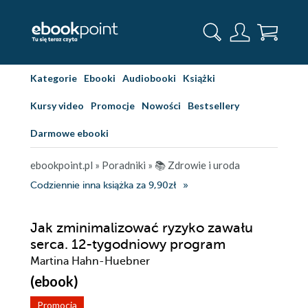
Kategorie
Ebooki
Audiobooki
Książki
Kursy video
Promocje
Nowości
Bestsellery
Darmowe ebooki
ebookpoint.pl
»
Poradniki
»
📚 Zdrowie i uroda
Codziennie inna książka za 9,90zł
Jak zminimalizować ryzyko zawału
serca. 12-tygodniowy program
Martina Hahn-Huebner
(ebook)
Promocja