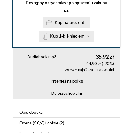
Dostępny natychmiast po opłaceniu zakupu
lub
Kup na prezent
Kup 1-kliknięciem
35,92 zł
Audiobook mp3
44,90 zł
(-20%)
26,90 zł najniższa cena z 30 dni
Przenieś na półkę
Do przechowalni
Opis
ebooka
Ocena (
6.0
/
6
) i opinie (2)