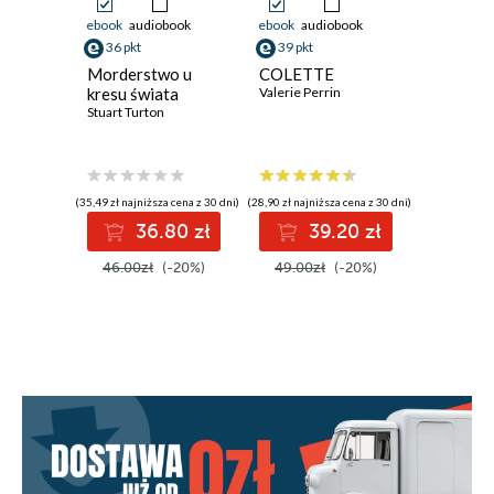
ebook
audiobook
ebook
audiobook
ebook
aud
Rozdział 13
36 pkt
39 pkt
32 pkt
Morderstwo u
COLETTE
Klucz do
Rozdział 14
kresu świata
Valerie Perrin
Ken Follet
Stuart Turton
Rozdział 15
Rozdział 16
Rozdział 17
(35,49 zł najniższa cena z 30 dni)
(28,90 zł najniższa cena z 30 dni)
(31,80 zł najni
36.80 zł
39.20 zł
3
Rozdział 18
46.00zł
(-20%)
49.00zł
(-20%)
39.99z
Rozdział 19
Rozdział 20
Rozdział 21
Rozdział 22
Rozdział 23
Rozdział 24