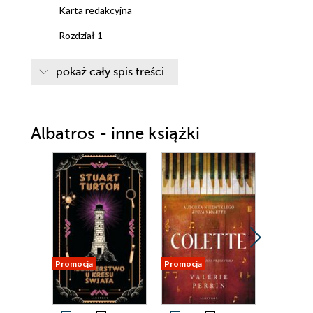
Karta redakcyjna
Rozdział 1
Rozdział 2
pokaż cały spis treści
Rozdział 3
Rozdział 4
Albatros - inne książki
Rozdział 5
Rozdział 6
Rozdział 7
Rozdział 8
Rozdział 9
Rozdział 10
Promocja
Promocja
Promocja
Rozdział 11
Rozdział 12