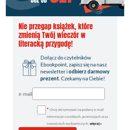
Rozdział 25
Rozdział 26
Nie przegap książek, które
Rozdział 27
zmienią Twój wieczór w
Rozdział 28
literacką przygodę!
Rozdział 29
Dołącz do czytelników
Ebookpoint, zapisz się na nasz
newsletter i
odbierz darmowy
prezent
. Czekamy na Ciebie!
e-mail
*
Chcę otrzymywać na podany e-mail
informacje o zniżkach, promocjach oraz
nowościach wydawniczych.
więcej »