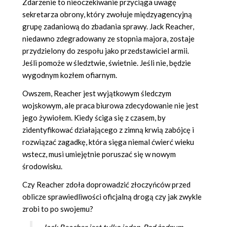
Zdarzenie to nieoczekiwanie przyciąga uwagę
sekretarza obrony, który zwołuje międzyagencyjną
grupę zadaniową do zbadania sprawy. Jack Reacher,
niedawno zdegradowany ze stopnia majora, zostaje
przydzielony do zespołu jako przedstawiciel armii.
Jeśli pomoże w śledztwie, świetnie. Jeśli nie, będzie
wygodnym kozłem ofiarnym.
Owszem, Reacher jest wyjątkowym śledczym
wojskowym, ale praca biurowa zdecydowanie nie jest
jego żywiołem. Kiedy ściga się z czasem, by
zidentyfikować działającego z zimną krwią zabójcę i
rozwiązać zagadkę, która sięga niemal ćwierć wieku
wstecz, musi umiejętnie poruszać się w nowym
środowisku.
Czy Reacher zdoła doprowadzić złoczyńców przed
oblicze sprawiedliwości oficjalną drogą czy jak zwykle
zrobi to po swojemu?
Jack Reacher jest tylko jeden. Pod żadnym