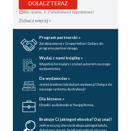
DOŁĄCZ TERAZ
Bez spamu, 1-2 wiadomości tygodniowo!
Zobacz więcej »
Program partnerski »
Zarabiaj więcej z Grupą Helion! Dołącz do
programu partnerskiego.
Wydaj z nami książkę »
Wypełnij formularz i zostań autorem naszego
wydawnictwa.
Da wydawców »
Jesteś średnim lub dużym wydawcą? Dołącz do
naszego systemu dystrybucji!
Dla biznesu »
Ebooki i audiobooki w Twojej firmie.
Brakuje Ci jakiegoś ebooka? Daj znać!
Jeśli w naszej ofercie brakuje jakiegoś tytulu,
dołożymy starań, by jak najszybciej się u nas