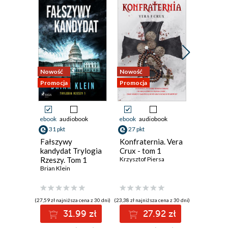
Nowość
Nowość
Nowość
Promocja
Promocja
Promocja
ebook
audiobook
ebook
audiobook
ebook
aud
31 pkt
27 pkt
42 pkt
Fałszywy
Konfraternia. Vera
Cisza, kt
kandydat Trylogia
Crux - tom 1
Emilia Sze
Rzeszy. Tom 1
Krzysztof Piersa
Brian Klein
(27,59 zł najniższa cena z 30 dni)
(23,38 zł najniższa cena z 30 dni)
(34,39 zł najni
31.99 zł
27.92 zł
4