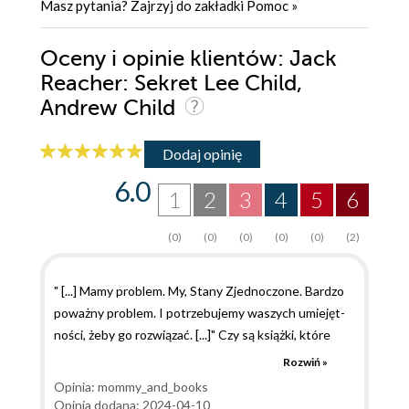
Masz pytania? Zajrzyj do zakładki
Pomoc
»
Oceny i opinie klientów: Jack
Reacher: Sekret Lee Child,
Andrew Child
Dodaj opinię
6.0
1
2
3
4
5
6
(0)
(0)
(0)
(0)
(0)
(2)
" [...] Mamy pro­blem. My, Stany Zjednoczo­ne. Bar­dzo
po­waż­ny pro­blem. I po­trze­bu­je­my wa­szych umie­jęt­
no­ści, żeby go roz­wią­zać. [...]" Czy są książki, które
bierzecie w ciemno i wiecie, że nigdy się nie
Rozwiń »
zawiedziecie? Ja mam tak z powieściami Lee Childa i
Opinia: mommy_and_books
Andrewa Childa. Ich Jack Reacher jeszcze nigdy mnie
Opinia dodana: 2024-04-10