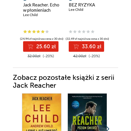
Jack Reacher. Echo
BEZ RYZYKA
Jack Rea
w płomieniach
Lee Child
TAJNY 
Lee Child
Jack Rea
29
Lee Child
,
(24,94 zł najniższa cena z 30 dni)
(32,49 zł najniższa cena z 30 dni)
(33,60 zł najni
25.60 zł
33.60 zł
3
32.00zł
(-20%)
42.00zł
(-20%)
42.00z
Zobacz pozostałe książki z serii
Jack Reacher