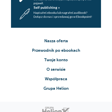
pojawił.
Self publishing »
Napisałeś ebooka lub nagrałeś audibook?
Dołącz do nas i sprzedawaj go w Ebookpoint!
Nasza oferta
Przewodnik po ebookach
Twoje konto
O serwisie
Współpraca
Grupa Helion