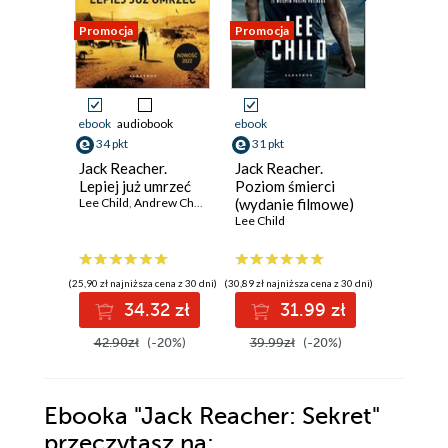
Promocja
Promocja
Promocja
ebook
audiobook
ebook
ebook
aud
34 pkt
31 pkt
28 pkt
Jack Reacher.
Jack Reacher.
Jack Rea
Lepiej już umrzeć
Poziom śmierci
Nocna r
Lee Child
,
Andrew Child
(wydanie filmowe)
Lee Child
Lee Child
(25,90 zł najniższa cena z 30 dni)
(30,89 zł najniższa cena z 30 dni)
(20,90 zł najni
34.32 zł
31.99 zł
2
42.90zł
(-20%)
39.99zł
(-20%)
35.00z
Ebooka
"Jack Reacher: Sekret"
przeczytasz na: