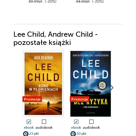
39.99zł
(-20%)
34.90zł
(-20%)
52.90z
Lee Child, Andrew Child -
pozostałe książki
Promocja
Promocja
Promocja
ebook
audiobook
ebook
audiobook
ebook
aud
25 pkt
33 pkt
33 pkt