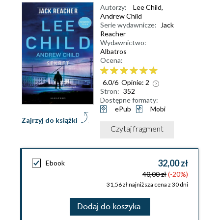
Autorzy:
Lee Child
,
Andrew Child
Serie wydawnicze:
Jack
Reacher
Wydawnictwo:
Albatros
Ocena:
6.0
/
6
Opinie:
2
Stron:
352
Dostępne formaty:
ePub
Mobi
Zajrzyj do książki
Czytaj fragment
32,00 zł
Ebook
40,00 zł
(-20%)
31,56 zł najniższa cena z 30 dni
Dodaj do koszyka