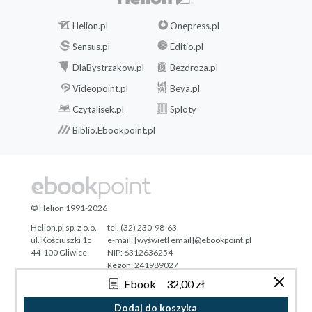
Helion.pl
Onepress.pl
Sensus.pl
Editio.pl
DlaBystrzakow.pl
Bezdroza.pl
Videopoint.pl
Beya.pl
Czytalisek.pl
Sploty
Biblio.Ebookpoint.pl
© Helion 1991-2026
Helion.pl sp. z o.o.
tel. (32) 230-98-63
ul. Kościuszki 1c
e-mail:
[wyświetl email]@ebookpoint.pl
44-100 Gliwice
NIP: 6312636254
Regon: 241989027
Ebook
32,00 zł
Designed with ♥ by
Tonik.pl
Dodaj do koszyka