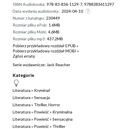
ISBN Audiobooka:
978-83-836-1129-7, 9788383611297
ofiarnymi, którzy będą pociągnięci do
Data wydania audiobooka :
2024-04-10
odpowiedzialności, gdyby misja się nie powiodła?
Numer z katalogu:
230449
Warto przeczytać tę powieść do końca, żeby
Rozmiar pliku ePub:
1.6MB
dowiedzieć się, jaki będzie finał. Powiem wam, że ta
Rozmiar pliku Mobi:
4.6MB
seria mi się jeszcze nie znudziła. 28 tom, a ja ciągle
Rozmiar pliku mp3:
437.2MB
chcę więcej. Mam nadzieję, że autorzy piszą już
Pobierz przykładowy rozdział EPUB »
następną część. Uwielbiam takie sensacyjne
Pobierz przykładowy rozdział MOBI »
powieści, w których dosłownie wszystko może się
Zgłoś erratę
zdarzyć. Jeżeli znacie Jacka Reachera, to wiecie, że z
Serie wydawnicze:
Jack Reacher
nim wszystko jest możliwe. Wysoki, dobrze
Kategorie
zbudowany mężczyzna przyciąga kobiety jak magnes.
Czy i tym razem znajdzie się jakaś dama, która nie
będzie potrafiła oprzeć się jego urokowi? Oczywiście
Literatura
»
Kryminał
ja wam tego nie zdradzę. Jeżeli tak jak ja uwielbiacie
Literatura
»
Sensacja
powieści sensacyjne, to śmiało sięgnijcie po "Sekret"
Literatura
»
Thriller, Horror
Lee Childa i Andrewa Childa. Nie musicie znać
Literatura
»
Powieść
»
Kryminalna
poprzednich części, żeby zrozumieć tę historię,
Literatura
»
Powieść
»
Sensacyjna
dlatego śmiało po nią sięgnijcie. Ps. Nie bójcie się,
Literatura
»
Powieść
»
Thriller