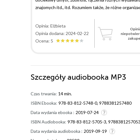
znajomych itd., itd. Rozumiem także, że różne organiza
misji niezupełnie z własnej woli. Nie podobał mi się sp
go traktowali i w jaki sposób zakończyli współpracę. 
Opinia: Elżbieta
Opini
otrzymał za to podziękowanie od FBI to sprawdźcie sami
Opinia dodana: 2024-02-22
niepotwie
ułożyło mu się najlepiej ale koczowniczy tryb życia, kt
zakup
Ocena: 5
Szczegóły
audiobooka MP3
Czas trwania:
14 min.
ISBN Ebooka:
978-83-812-5748-0, 9788381257480
Data wydania ebooka :
2019-07-24
ISBN Audiobooka:
978-83-812-5705-3, 978838125705
Data wydania audiobooka :
2019-09-19