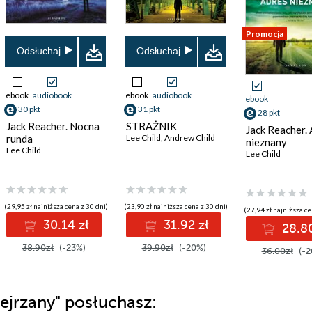
Promocja
Odsłuchaj
Odsłuchaj
ebook
audiobook
ebook
audiobook
ebook
30 pkt
31 pkt
28 pkt
Jack Reacher. Nocna
STRAŻNIK
Jack Reacher.
runda
Lee Child
,
Andrew Child
nieznany
Lee Child
Lee Child
(29,95 zł najniższa cena z 30 dni)
(23,90 zł najniższa cena z 30 dni)
(27,94 zł najniższa ce
30.14 zł
31.92 zł
28.80
38.90zł
(-23%)
39.90zł
(-20%)
36.00zł
(-2
ejrzany"
posłuchasz: