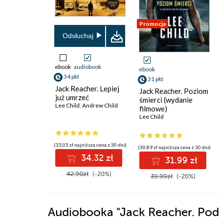
Promocja
Odsłuchaj
ebook
audiobook
ebook
34 pkt
31 pkt
Jack Reacher. Lepiej
Jack Reacher. Poziom
już umrzeć
śmierci (wydanie
Lee Child
,
Andrew Child
filmowe)
Lee Child
(33,03 zł najniższa cena z 30 dni)
(30,89 zł najniższa cena z 30 dni)
34.32 zł
31.99 zł
42.90zł
(-20%)
39.99zł
(-20%)
Audiobooka
"Jack Reacher. Pod