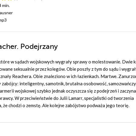
4 min.
Hausner
mp3
acher. Podejrzany
 które w sądach wojskowych wygrały sprawy o molestowanie. Dwie k
owane seksualnie przez kolegów. Obie poszły z tym do sądu i wygrały.
 znały Reachera. Obie znaleziono w ich łazienkach. Martwe. Zanurz
y zabójcy: inteligentny, samotnik, brutalna osobowość, samozwańcz
darmerii wojskowej szybko jednak oczyszcza się z podejrzeń i zaczyna
awcy. W przeciwieństwie do Julii Lamarr, specjalistki od tworzenia
 że chodzi o zemstę. Ale kolejne zabójstwo podważa jego teorię.