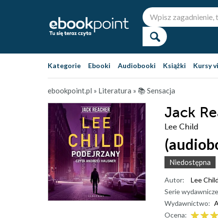
Kategorie
Ebooki
Audiobooki
Książki
Kursy v
ebookpoint.pl
»
Literatura
»
📚 Sensacja
Jack Re
Lee Child
(audiob
Niedostępna
Autor:
Lee Chil
Serie wydawnicze
Wydawnictwo:
A
Ocena: