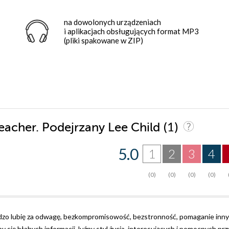
na dowolonych urządzeniach
i aplikacjach obsługujących format MP3
(pliki spakowane w ZIP)
(1)
Reacher. Podejrzany Lee Child
5.0
1
2
3
4
(0)
(0)
(0)
(0)
rdzo lubię za odwagę, bezkompromisowość, bezstronność, pomaganie inn
się błahych informacji, luźny styl życia, interesujących i pomocnych przy