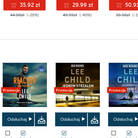
35.92 zł
29.99 zł
50.91
44.90zł
(-20%)
49.99zł
(-40%)
59.90zł
(-1
Promocja
Promocja
Promocja
Odsłuchaj
Odsłuchaj
Odsłuchaj