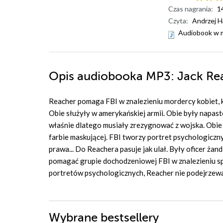
Czas nagrania:
1
Czyta:
Andrzej 
Audiobook w 
Opis
audiobooka MP3
: Jack Re
Reacher pomaga FBI w znalezieniu mordercy kobiet,
Obie służyły w amerykańskiej armii. Obie były napast
właśnie dlatego musiały zrezygnować z wojska. Obie
farbie maskującej. FBI tworzy portret psychologiczn
prawa... Do Reachera pasuje jak ulał. Były oficer żan
pomagać grupie dochodzeniowej FBI w znalezieniu spr
portretów psychologicznych, Reacher nie podejrzewa,
Wybrane bestsellery