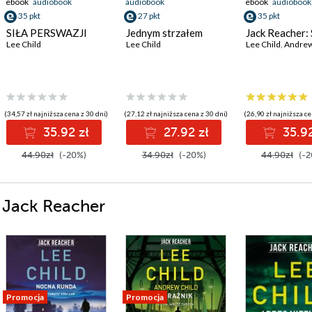
ebook
audiobook
audiobook
ebook
audiobook
35 pkt
27 pkt
35 pkt
SIŁA PERSWAZJI
Jednym strzałem
Jack Reacher:
Lee Child
Lee Child
Lee Child
,
Andrew
(34,57 zł najniższa cena z 30 dni)
(27,12 zł najniższa cena z 30 dni)
(26,90 zł najniższa ce
35.92 zł
27.92 zł
35.92
44.90zł
(-20%)
34.90zł
(-20%)
44.90zł
(-2
i Jack Reacher
Promocja
Promocja