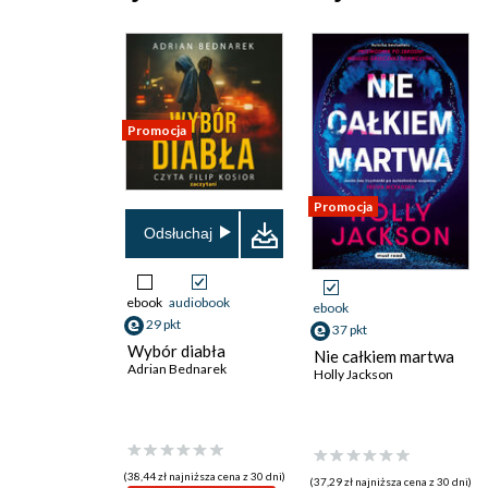
Promocja
Promocja
Odsłuchaj
ebook
audiobook
ebook
29 pkt
37 pkt
Wybór diabła
Nie całkiem martwa
Adrian Bednarek
Holly Jackson
(38,44 zł najniższa cena z 30 dni)
(37,29 zł najniższa cena z 30 dni)