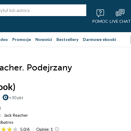
POMOC
LIVE CHAT
ideo
Promocje
Nowości
Bestsellery
Darmowe ebooki
acher. Podejrzany
ook)
+30 pkt
d
:
Jack Reacher
lbatros
5.0
/
6
Opinie:
1