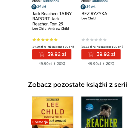
ebook
audiobook
ebook
audiobook
39 pkt
39 pkt
Jack Reacher: TAJNY
BEZ RYZYKA
RAPORT. Jack
Lee Child
Reacher. Tom 29
Lee Child
,
Andrew Child
(29,90 zł najniższa cena z 30 dni)
(38,82 zł najniższa cena z 30 dni)
39.92 zł
39.92 zł
49.90zł
(-20%)
49.90zł
(-20%)
Zobacz pozostałe książki z seri
Promocja