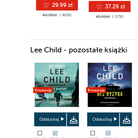
29.99 zł
37.29 zł
49.99zł
(-40%)
45.00zł
(-17%)
Lee Child - pozostałe książki
Promocja
Promocja
Odsłuchaj
Odsłuchaj