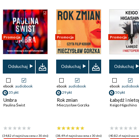
Promocja
Promocja
Promocja
Odsłuchaj
Odsłuchaj
Odsłuchaj
ebook
audiobook
ebook
audiobook
ebook
audiobook
35 pkt
29 pkt
50 pkt
Umbra
Rok zmian
Łabędź i nieto
Paulina Świst
Mieczysław Gorzka
Keigo Higashino
(34,82 zł najniższa cena z 30 dni)
(38,49 zł najniższa cena z 30 dni)
(40,82 zł najniższa ce