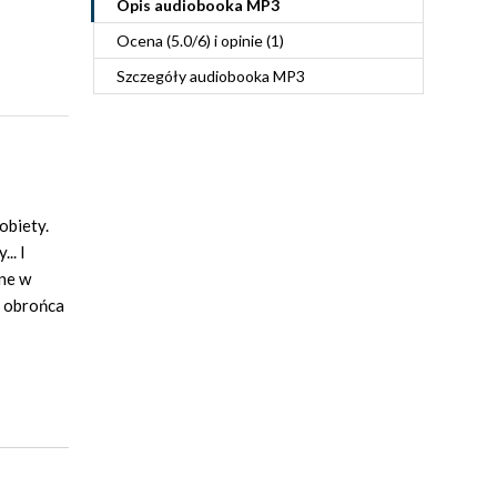
Opis
audiobooka MP3
Ocena (
5.0
/
6
) i opinie (1)
Szczegóły
audiobooka MP3
obiety.
.. I
one w
y obrońca