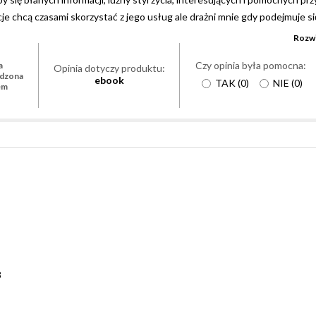
cje chcą czasami skorzystać z jego usług ale drażni mnie gdy podejmuje si
osób włączenia Jacka do pracy przez FBI. A jeszcze bardziej nie podało mi s
Rozwi
Podziwiam Reachera za spokój i opanowanie. To Jack znalazł mordercę a jak
Czy opinia była pomocna:
a
 jakie zakończenie ma ta książka. A i jeszcze trochę mi przykro, że prywa
Opinia dotyczy produktu:
rdzona
ebook
TAK
(
0
)
NIE
(
0
)
óry przyjął nie każdy jest w stanie zaaprobować.
em
3