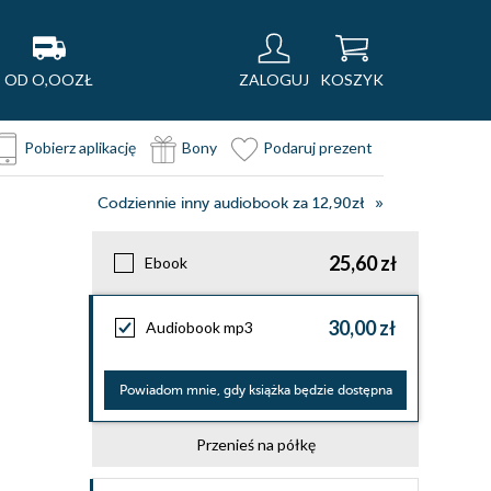
OD O,OOZŁ
ZALOGUJ
KOSZYK
Pobierz aplikację
Bony
Podaruj prezent
Codziennie inny audiobook za 12,90zł
25,60 zł
Ebook
30,00 zł
Audiobook mp3
Powiadom mnie, gdy książka będzie dostępna
Przenieś na półkę