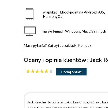
w aplikacji Ebookpoint na Android, iOS,
HarmonyOs
na systemach Windows, MacOS i innych
Masz pytania? Zajrzyj do zakładki
Pomoc
»
Oceny i opinie klientów: Jack 
Dodaj opinię
Jack Reacher to bohater cyklu Lee Chida, którego ba
dociekliwy umysł, zdolność łączenia różnych wydawałby 