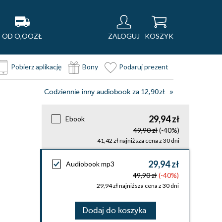
OD O,OOZŁ
ZALOGUJ
KOSZYK
Pobierz aplikację
Bony
Podaruj prezent
Codziennie inny audiobook za 12,90zł
29,94 zł
Ebook
49,90 zł
(-40%)
41,42 zł najniższa cena z 30 dni
29,94 zł
Audiobook mp3
49,90 zł
(-40%)
29,94 zł najniższa cena z 30 dni
Dodaj do koszyka