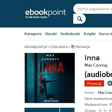
Kategorie
Ebooki
Audiobooki
Książki
Kursy v
ebookpoint.pl
»
Literatura
»
📚 Sensacja
Inna
Max Czornyj
(audiob
Promocja
Autor:
Max Czor
Serie wydawnicze
Wydawnictwo:
F
Ocena: