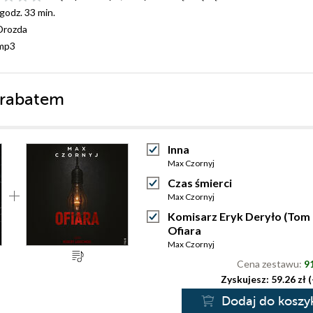
 godz. 33 min.
Drozda
mp3
 rabatem
Inna
Max Czornyj
Czas śmierci
Max Czornyj
Komisarz Eryk Deryło (Tom 
Ofiara
Max Czornyj
Cena zestawu:
91
Zyskujesz: 59.26 zł 
Dodaj do koszy