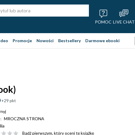
POMOC
LIVE CHAT
ideo
Promocje
Nowości
Bestsellery
Darmowe ebooki
ook)
+29 pkt
nyj
:
MROCZNA STRONA
ilia
Bądź pierwszym, który oceni tę książkę