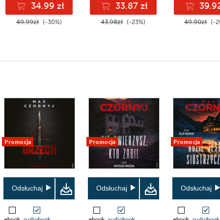
34.99 zł
33.87 zł
39.92
49.99zł
(-30%)
43.98zł
(-23%)
49.90zł
(-2
Promocja
Promocja
Promocja
Odsłuchaj
Odsłuchaj
Odsłuchaj
ebook
audiobook
ebook
audiobook
ebook
audiobook