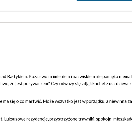
 nad Bałtykiem. Poza swoim imieniem i nazwiskiem nie pamięta niemal
iwe, że jest porywaczem? Czy odważy się zdjąć knebel z ust dziewcz
ie ma się o co martwić. Może wszystko jest w porządku, a niewinna 
rt. Luksusowe rezydencje, przystrzyżone trawniki, spokojni mieszkańc