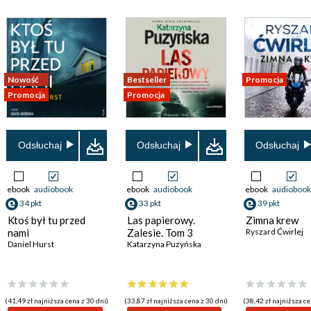
Nowość
Bestseller
Promocja
Promocja
Promocja
Odsłuchaj
Odsłuchaj
Odsłuchaj
ebook
audiobook
ebook
audiobook
ebook
audiobook
34 pkt
33 pkt
39 pkt
Ktoś był tu przed
Las papierowy.
Zimna krew
nami
Zalesie. Tom 3
Ryszard Ćwirlej
Daniel Hurst
Katarzyna Puzyńska
(41,49 zł najniższa cena z 30 dni)
(33,87 zł najniższa cena z 30 dni)
(38,42 zł najniższa ce