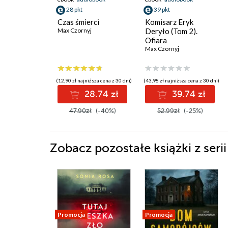
28 pkt
39 pkt
Czas śmierci
Komisarz Eryk
Max Czornyj
Deryło (Tom 2).
Ofiara
Max Czornyj
(12,90 zł najniższa cena z 30 dni)
(43,98 zł najniższa cena z 30 dni)
28.74 zł
39.74 zł
47.90zł
(-40%)
52.99zł
(-25%)
Zobacz pozostałe książki z s
Promocja
Promocja