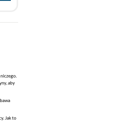
 niczego.
yny, aby
zabawa
y. Jak to