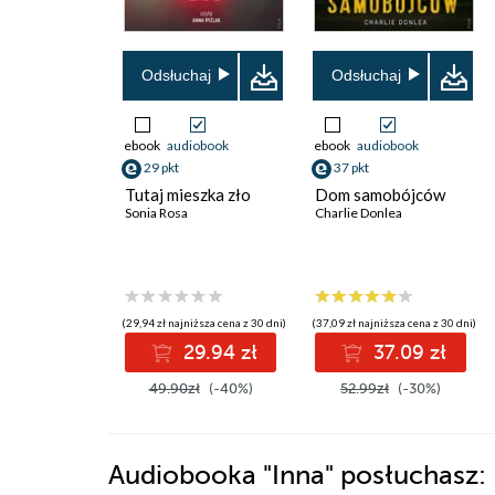
Odsłuchaj
Odsłuchaj
ebook
audiobook
ebook
audiobook
29 pkt
37 pkt
Tutaj mieszka zło
Dom samobójców
Sonia Rosa
Charlie Donlea
(29,94 zł najniższa cena z 30 dni)
(37,09 zł najniższa cena z 30 dni)
29.94 zł
37.09 zł
49.90zł
(-40%)
52.99zł
(-30%)
Audiobooka
"Inna"
posłuchasz: