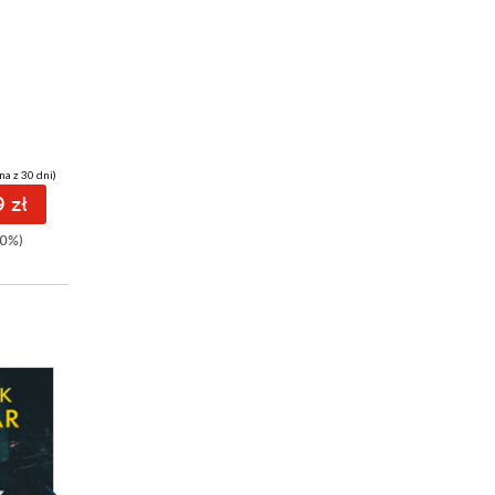
29 pkt
Kres zła
Max Czornyj
na z 30 dni)
(29,99 zł najniższa cena z 30 dni)
 zł
29.99 zł
0%)
49.99zł
(-40%)
Promocja