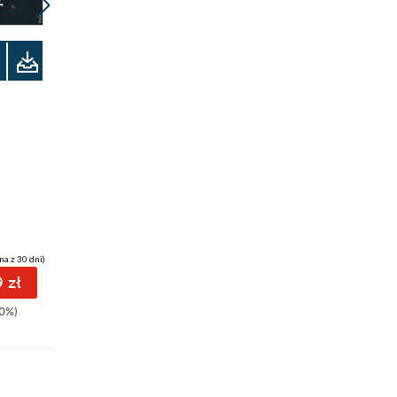
Promocja
Odsłuchaj
audiobook
ebook
29 pkt
29 pkt
Wielbiciel
Zapomniani. Echo.
Max Czornyj
Tom 6
Marcel Moss
na z 30 dni)
(29,94 zł najniższa cena z 30 dni)
(29,94 zł najniższa cena z 30 dni)
 zł
29.94 zł
29.94 zł
0%)
49.90zł
(-40%)
49.90zł
(-40%)