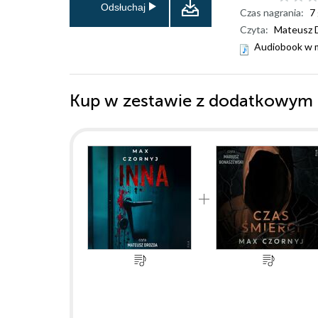
Odsłuchaj
Czas nagrania:
7
Czyta:
Mateusz 
Audiobook w 
Kup w zestawie z dodatkowym