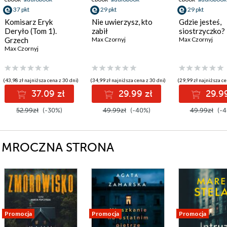
37 pkt
29 pkt
29 pkt
Komisarz Eryk
Nie uwierzysz, kto
Gdzie jesteś,
Deryło (Tom 1).
zabił
siostrzyczko?
Grzech
Max Czornyj
Max Czornyj
Max Czornyj
(43,98 zł najniższa cena z 30 dni)
(34,99 zł najniższa cena z 30 dni)
(29,99 zł najniższa ce
37.09 zł
29.99 zł
29.99
52.99zł
(-30%)
49.99zł
(-40%)
49.99zł
(-4
erii MROCZNA STRONA
Promocja
Promocja
Promocja