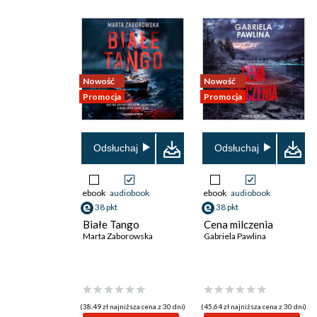
Nowość
Nowość
Promocja
Promocja
Odsłuchaj
Odsłuchaj
ebook
audiobook
ebook
audiobook
38 pkt
38 pkt
Białe Tango
Cena milczenia
Marta Zaborowska
Gabriela Pawlina
(38,49 zł najniższa cena z 30 dni)
(45,64 zł najniższa cena z 30 dni)