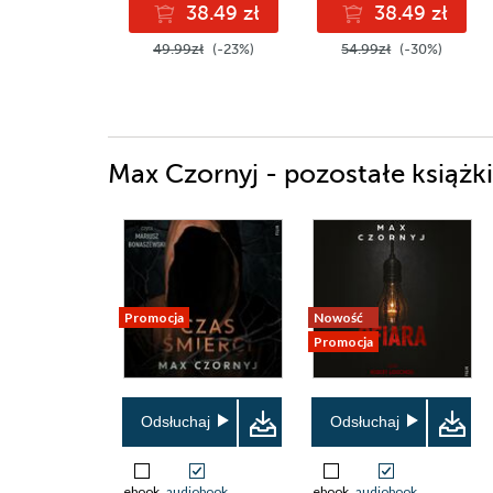
38.49 zł
38.49 zł
49.99zł
(-23%)
54.99zł
(-30%)
Max Czornyj - pozostałe książki
Promocja
Nowość
Promocja
Odsłuchaj
Odsłuchaj
ebook
audiobook
ebook
audiobook