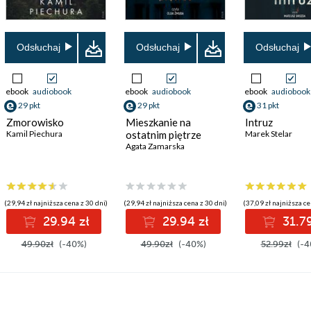
Odsłuchaj
Odsłuchaj
Odsłuchaj
ebook
audiobook
ebook
audiobook
ebook
audiobook
29 pkt
29 pkt
31 pkt
Zmorowisko
Mieszkanie na
Intruz
Kamil Piechura
ostatnim piętrze
Marek Stelar
Agata Zamarska
(29,94 zł najniższa cena z 30 dni)
(29,94 zł najniższa cena z 30 dni)
(37,09 zł najniższa ce
29.94 zł
29.94 zł
31.79
49.90zł
(-40%)
49.90zł
(-40%)
52.99zł
(-4