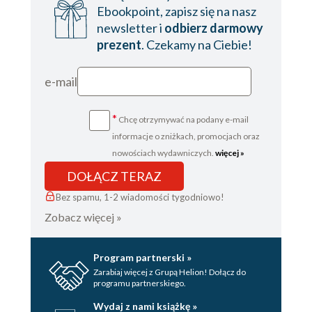
Ebookpoint, zapisz się na nasz
newsletter i
odbierz darmowy
prezent
. Czekamy na Ciebie!
e-mail
*
Chcę otrzymywać na podany e-mail
informacje o zniżkach, promocjach oraz
nowościach wydawniczych.
więcej »
DOŁĄCZ TERAZ
Bez spamu, 1-2 wiadomości tygodniowo!
Zobacz więcej »
Program partnerski »
Zarabiaj więcej z Grupą Helion! Dołącz do
programu partnerskiego.
Wydaj z nami książkę »