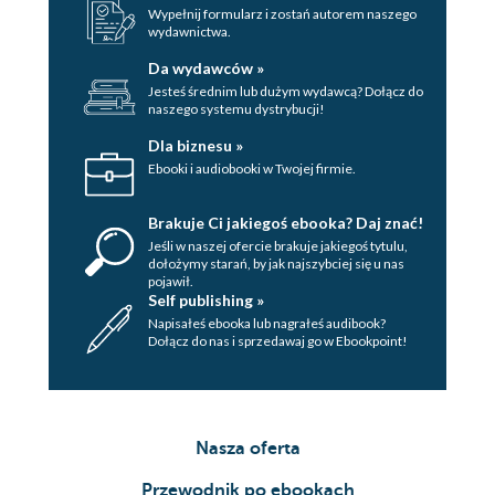
Wypełnij formularz i zostań autorem naszego
wydawnictwa.
Da wydawców »
Jesteś średnim lub dużym wydawcą? Dołącz do
naszego systemu dystrybucji!
Dla biznesu »
Ebooki i audiobooki w Twojej firmie.
Brakuje Ci jakiegoś ebooka? Daj znać!
Jeśli w naszej ofercie brakuje jakiegoś tytulu,
dołożymy starań, by jak najszybciej się u nas
pojawił.
Self publishing »
Napisałeś ebooka lub nagrałeś audibook?
Dołącz do nas i sprzedawaj go w Ebookpoint!
Nasza oferta
Przewodnik po ebookach