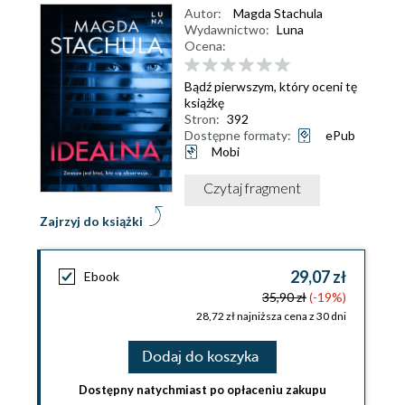
Autor:
Magda Stachula
Wydawnictwo:
Luna
Ocena:
Bądź pierwszym, który oceni tę
książkę
Stron:
392
Dostępne formaty:
ePub
Mobi
Czytaj fragment
Zajrzyj do książki
29,07 zł
Ebook
35,90 zł
(-19%)
28,72 zł najniższa cena z 30 dni
Dodaj do koszyka
Dostępny natychmiast po opłaceniu zakupu