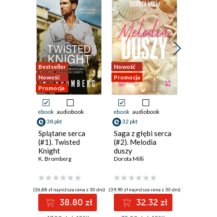
Bestseller
Nowość
Nowość
Nowość
Promocja
Promocja
Promocja
ebook
audiobook
ebook
audiobook
ebook
aud
38 pkt
32 pkt
32 pkt
Splątane serca
Saga z głębi serca
Wszystk
(#1). Twisted
(#2). Melodia
nas zost
Knight
duszy
Gabriela G
K. Bromberg
Dorota Milli
(36,88 zł najniższa cena z 30 dni)
(39,90 zł najniższa cena z 30 dni)
(30,72 zł najni
38.80 zł
32.32 zł
3