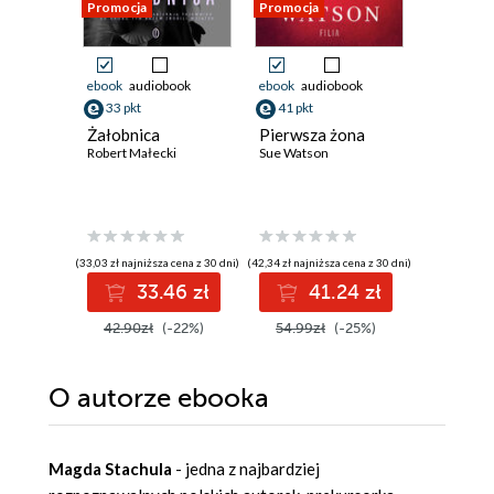
Promocja
Promocja
Promocja
ebook
audiobook
ebook
audiobook
ebook
aud
33 pkt
41 pkt
40 pkt
Żałobnica
Pierwsza żona
Widzę, ż
Robert Małecki
Sue Watson
interesu
ciemnoś
Illarion Pa
(33,03 zł najniższa cena z 30 dni)
(42,34 zł najniższa cena z 30 dni)
(34,64 zł najni
33.46 zł
41.24 zł
4
42.90zł
(-22%)
54.99zł
(-25%)
44.99z
O autorze
ebooka
Magda Stachula
- jedna z najbardziej