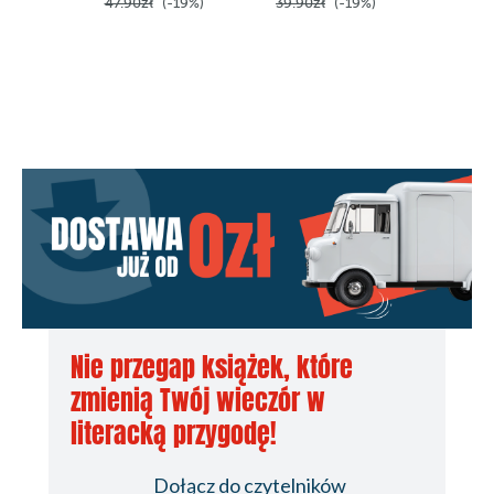
47.90zł
(-19%)
39.90zł
(-19%)
39.90z
Nie przegap książek, które
zmienią Twój wieczór w
literacką przygodę!
Dołącz do czytelników