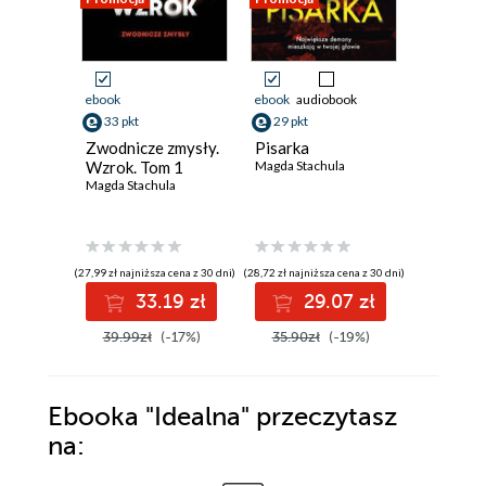
ebook
ebook
audiobook
ebook
aud
33 pkt
29 pkt
27 pkt
Zwodnicze zmysły.
Pisarka
Nieoblic
Wzrok. Tom 1
Magda Stachula
Magda Sta
Magda Stachula
(27,99 zł najniższa cena z 30 dni)
(28,72 zł najniższa cena z 30 dni)
(27,44 zł najni
33.19 zł
29.07 zł
2
39.99zł
(-17%)
35.90zł
(-19%)
34.30z
Ebooka
"Idealna"
przeczytasz
na: