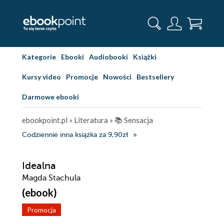
Kategorie
Ebooki
Audiobooki
Książki
Kursy video
Promocje
Nowości
Bestsellery
Darmowe ebooki
ebookpoint.pl
»
Literatura
»
📚 Sensacja
Codziennie inna książka za 9,90zł
Idealna
Magda Stachula
(ebook)
Promocja