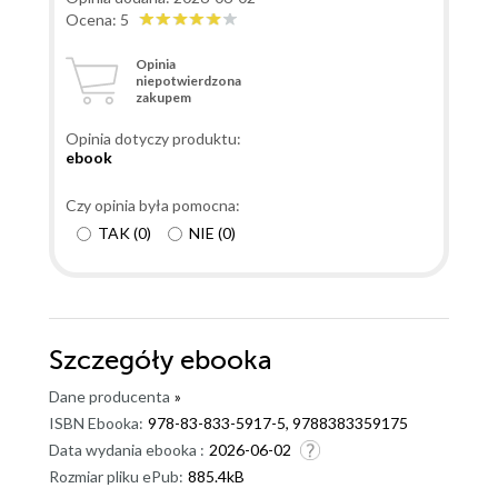
dwa wieczory. Było brutalnie, emocjonalnie, ale ani
Ocena: 5
przez chwilę nie było nudno. A relacje między
Opinia
bohaterami sprawiają, że wszystko wydaje się
niepotwierdzona
zakupem
wyjątkowo autentyczne. Jeśli szukacie kryminału,
ktory trzyma w napięciu i jednocześnie angażuje
Opinia dotyczy produktu:
emocjonalnie, warto zwrocić na ten tytuł uwagę.
ebook
Czy opinia była pomocna:
TAK
(
0
)
NIE
(
0
)
Szczegóły
ebooka
Dane producenta
»
ISBN Ebooka:
978-83-833-5917-5, 9788383359175
Data wydania ebooka :
2026-06-02
Rozmiar pliku ePub:
885.4kB