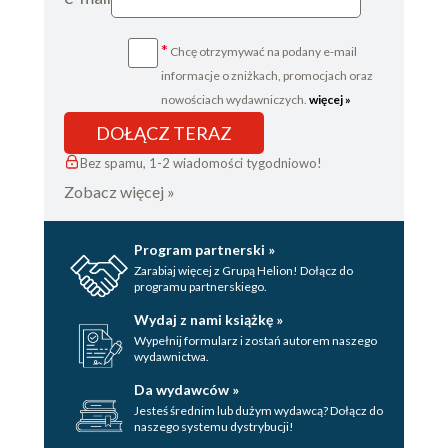
35.
*
Chcę otrzymywać na podany e-mail
36.
informacje o zniżkach, promocjach oraz
37.
nowościach wydawniczych.
więcej »
DOŁĄCZ TERAZ
38.
Bez spamu, 1-2 wiadomości tygodniowo!
39.
Zobacz więcej »
40.
41.
Program partnerski »
Zarabiaj więcej z Grupą Helion! Dołącz do
42.
programu partnerskiego.
43.
Wydaj z nami książkę »
Wypełnij formularz i zostań autorem naszego
44.
wydawnictwa.
45.
Da wydawców »
Jesteś średnim lub dużym wydawcą? Dołącz do
46.
naszego systemu dystrybucji!