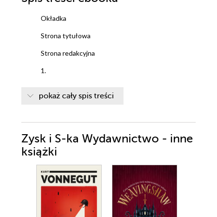
Okładka
Strona tytułowa
Strona redakcyjna
1.
2.
pokaż cały spis treści
3.
4.
Zysk i S-ka Wydawnictwo - inne
5.
książki
6.
7.
8.
9.