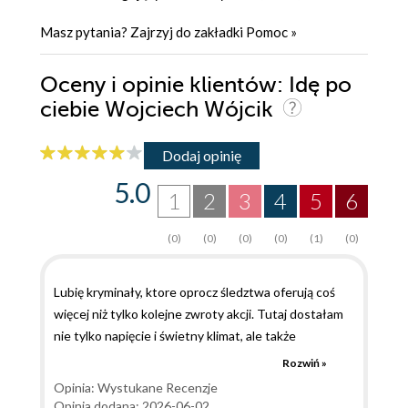
Masz pytania? Zajrzyj do zakładki
Pomoc
»
Oceny i opinie klientów: Idę po
ciebie Wojciech Wójcik
Dodaj opinię
5.0
1
2
3
4
5
6
(0)
(0)
(0)
(0)
(1)
(0)
Lubię kryminały, ktore oprocz śledztwa oferują coś
więcej niż tylko kolejne zwroty akcji. Tutaj dostałam
nie tylko napięcie i świetny klimat, ale także
bohaterow z krwi i kości. I to zdecydowanie
Rozwiń »
najmocniejszy element tej powieści. Historia
Opinia: Wystukane Recenzje
wciągnęła mnie na tyle, że pochłonęłam ją w niecałe
Opinia dodana: 2026-06-02