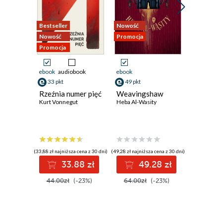
10.
Bestseller
Nowość
Bestseller
11.
Nowość
Promocja
Nowość
12.
Promocja
Promocja
13.
ebook
audiobook
ebook
ebook
14.
33 pkt
49 pkt
33 pkt
Rzeźnia numer pięć
Weavingshaw
Wysadzi
15.
Kurt Vonnegut
Heba Al-Wasity
Stream. 
który ws
16.
światem
Bojan Pan
17.
(33,88 zł najniższa cena z 30 dni)
(49,28 zł najniższa cena z 30 dni)
(33,88 zł najni
18.
33.88 zł
49.28 zł
3
19.
44.00zł
(-23%)
64.00zł
(-23%)
44.00z
20.
21.