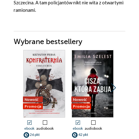
Szczecina. A tam policjantów nikt nie wita z otwartymi
ramionami.
Wybrane bestsellery
Nowość
Nowość
Nowość
Promocja
Promocja
Promocja
ebook
audiobook
ebook
audiobook
ebook
aud
26 pkt
42 pkt
19 pkt