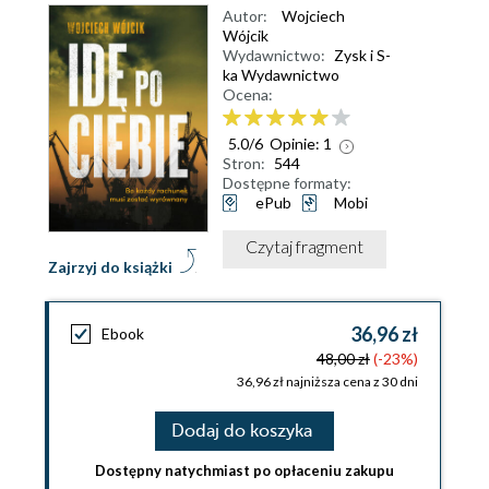
Autor:
Wojciech
Wójcik
Wydawnictwo:
Zysk i S-
ka Wydawnictwo
Ocena:
5.0
/
6
Opinie:
1
Stron:
544
Dostępne formaty:
ePub
Mobi
Czytaj fragment
Zajrzyj do książki
36,96 zł
Ebook
48,00 zł
(-23%)
36,96 zł najniższa cena z 30 dni
Dodaj do koszyka
Dostępny natychmiast po opłaceniu zakupu