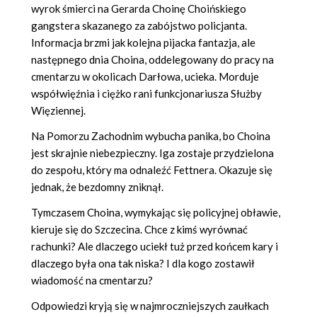
wyrok śmierci na Gerarda Choinę Choińskiego
gangstera skazanego za zabójstwo policjanta.
Informacja brzmi jak kolejna pijacka fantazja, ale
następnego dnia Choina, oddelegowany do pracy na
cmentarzu w okolicach Darłowa, ucieka. Morduje
współwięźnia i ciężko rani funkcjonariusza Służby
Więziennej.
Na Pomorzu Zachodnim wybucha panika, bo Choina
jest skrajnie niebezpieczny. Iga zostaje przydzielona
do zespołu, który ma odnaleźć Fettnera. Okazuje się
jednak, że bezdomny zniknął.
Tymczasem Choina, wymykając się policyjnej obławie,
kieruje się do Szczecina. Chce z kimś wyrównać
rachunki? Ale dlaczego uciekł tuż przed końcem kary i
dlaczego była ona tak niska? I dla kogo zostawił
wiadomość na cmentarzu?
Odpowiedzi kryją się w najmroczniejszych zaułkach