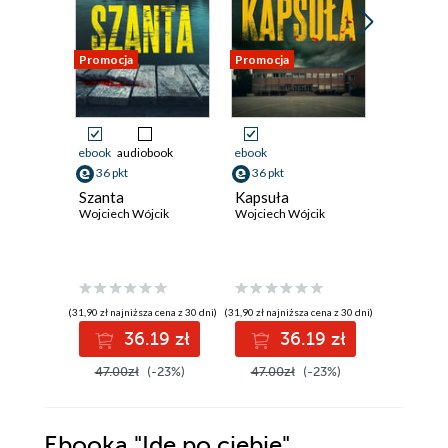
Promocja
Promocja
Promocja
ebook
audiobook
ebook
ebook
aud
36 pkt
36 pkt
36 pkt
Szanta
Kapsuła
Piąty ak
Wojciech Wójcik
Wojciech Wójcik
Wojciech 
(31,90 zł najniższa cena z 30 dni)
(31,90 zł najniższa cena z 30 dni)
(32,90 zł najni
36.19 zł
36.19 zł
3
47.00zł
(-23%)
47.00zł
(-23%)
48.00z
Ebooka
"Idę po ciebie"