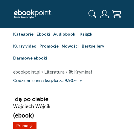
Kategorie
Ebooki
Audiobooki
Książki
Kursy video
Promocje
Nowości
Bestsellery
Darmowe ebooki
ebookpoint.pl
»
Literatura
»
📚 Kryminał
Codziennie inna książka za 9,90zł
Idę po ciebie
Wojciech Wójcik
(ebook)
Promocja