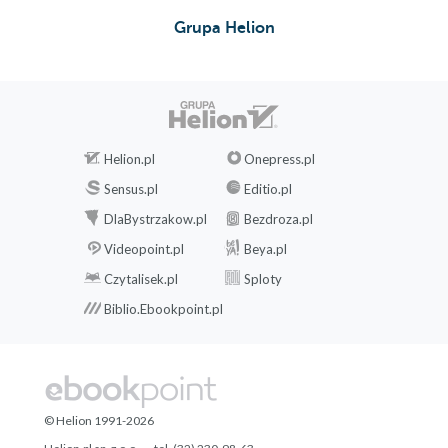
Grupa Helion
60.
61.
62.
63.
Helion.pl
Onepress.pl
64.
Sensus.pl
Editio.pl
65.
DlaBystrzakow.pl
Bezdroza.pl
66.
Videopoint.pl
Beya.pl
Czytalisek.pl
Sploty
67.
Biblio.Ebookpoint.pl
68.
69.
70.
© Helion 1991-2026
71.