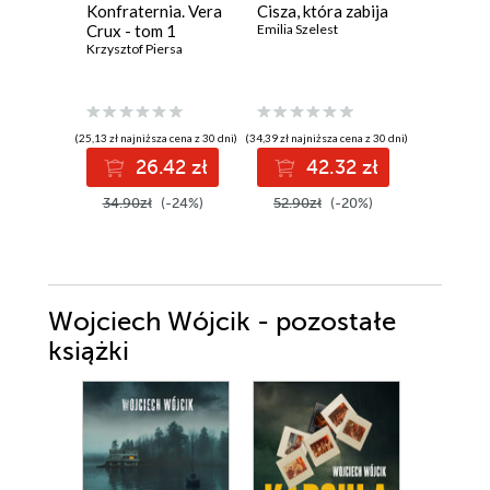
Konfraternia. Vera
Cisza, która zabija
Krew ni
Crux - tom 1
Emilia Szelest
(#4)
Krzysztof Piersa
Eliza Vein
(25,13 zł najniższa cena z 30 dni)
(34,39 zł najniższa cena z 30 dni)
(17,24 zł najni
26.42 zł
42.32 zł
1
34.90zł
(-24%)
52.90zł
(-20%)
24.99z
Wojciech Wójcik - pozostałe
książki