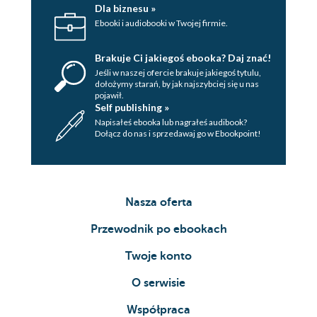
47.
Dla biznesu »
Ebooki i audiobooki w Twojej firmie.
48.
Brakuje Ci jakiegoś ebooka? Daj znać!
49.
Jeśli w naszej ofercie brakuje jakiegoś tytulu,
50.
dołożymy starań, by jak najszybciej się u nas
pojawił.
Self publishing »
51.
Napisałeś ebooka lub nagrałeś audibook?
Dołącz do nas i sprzedawaj go w Ebookpoint!
52.
53.
54.
Nasza oferta
55.
Przewodnik po ebookach
56.
Twoje konto
57.
O serwisie
58.
Współpraca
59.