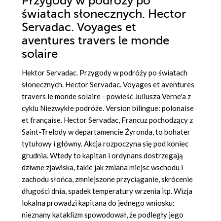
Przygody w podróży po
światach słonecznych. Hector
Servadac. Voyages et
aventures travers le monde
solaire
Hektor Servadac. Przygody w podróży po światach
słonecznych. Hector Servadac. Voyages et aventures
travers le monde solaire - powieść Juliusza Verne'a z
cyklu Niezwykłe podróże. Version bilingue: polonaise
et française. Hector Servadac, Francuz pochodzący z
Saint-Trelody w departamencie Żyronda, to bohater
tytułowy i główny. Akcja rozpoczyna się pod koniec
grudnia. Wtedy to kapitan i ordynans dostrzegają
dziwne zjawiska, takie jak zmiana miejsc wschodu i
zachodu słońca, zmniejszone przyciąganie, skrócenie
długości dnia, spadek temperatury wrzenia itp. Wizja
lokalna prowadzi kapitana do jednego wniosku:
nieznany kataklizm spowodował, że podległy jego