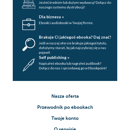
Jesteś średnim lub dużym wydawcą? Dołącz do
naszego systemu dystrybucji!
Dla biznesu »
Ebooki i audiobooki w Twojej firmie.
Brakuje Ci jakiegoś ebooka? Daj znać!
Jeśli w naszej ofercie brakuje jakiegoś tytulu,
dołożymy starań, by jak najszybciej się u nas
pojawił.
Self publishing »
Napisałeś ebooka lub nagrałeś audibook?
Dołącz do nas i sprzedawaj go w Ebookpoint!
Nasza oferta
Przewodnik po ebookach
Twoje konto
O serwisie