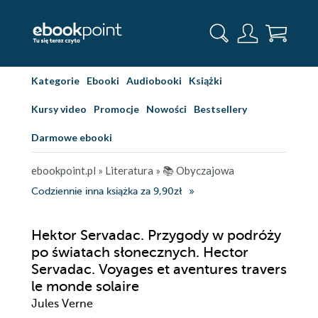
Kategorie
Ebooki
Audiobooki
Książki
Kursy video
Promocje
Nowości
Bestsellery
Darmowe ebooki
ebookpoint.pl
»
Literatura
»
📚 Obyczajowa
Codziennie inna książka za 9,90zł
Hektor Servadac. Przygody w podróży
po światach słonecznych. Hector
Servadac. Voyages et aventures travers
le monde solaire
Jules Verne