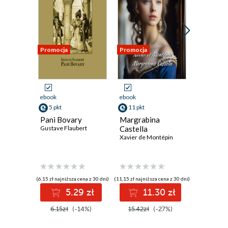
Promocja
Promocja
Promocja
ebook
ebook
ebook
5 pkt
11 pkt
11 pkt
Pani Bovary
Margrabina
Dom taj
Gustave Flaubert
Castella
Xavier de
Xavier de Montépin
(6,15 zł najniższa cena z 30 dni)
(11,15 zł najniższa cena z 30 dni)
(10,90 zł najni
5.29 zł
11.30 zł
1
6.15zł
(-14%)
15.42zł
(-27%)
15.50z