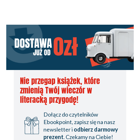
Nie przegap książek, które
zmienią Twój wieczór w
literacką przygodę!
Dołącz do czytelników
Ebookpoint, zapisz się na nasz
newsletter i
odbierz darmowy
prezent
. Czekamy na Ciebie!