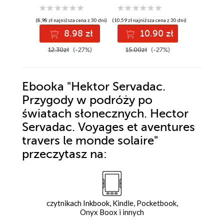
Les Mers Tour du
Monde Sous Marin
(8,98 zł najniższa cena z 30 dni)
(10,59 zł najniższa cena z 30 dni)
(10,59 zł najni
8.98 zł
10.90 zł
1
12.30zł
(-27%)
15.00zł
(-27%)
15.00z
Ebooka
"Hektor Servadac.
Przygody w podróży po
światach słonecznych. Hector
Servadac. Voyages et aventures
travers le monde solaire"
przeczytasz na:
czytnikach Inkbook, Kindle, Pocketbook,
Onyx Boox i innych