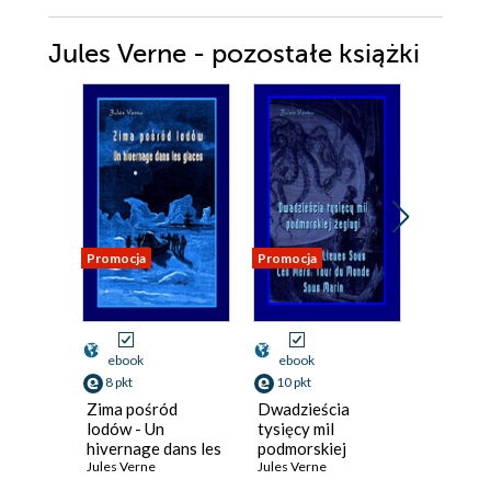
Jules Verne - pozostałe książki
Promocja
Promocja
Promocja
ebook
ebook
ebook
8 pkt
10 pkt
11 pkt
Zima pośród
Dwadzieścia
W 80 dn
lodów - Un
tysięcy mil
świata. 
hivernage dans les
podmorskiej
monde en
glaces
Jules Verne
żeglugi - Vingt
Jules Verne
Jules Ver
Mille Lieues Sous