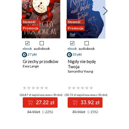
Nowość
Nowość
Bestseller
Promocja
Promocja
Nowość
Promocja
ebook
audiobook
ebook
audiobook
ebook
aud
27 pkt
33 pkt
33 pkt
Grzechy przodków
Nigdy nie będę
Gdy odn
Ewa Lange
Twoja
drogę
Samantha Young
Laura Bar
(26,87 zł najniższa cena z 30 dni)
(30,72 zł najniższa cena z 30 dni)
(33,03 zł najni
27.22 zł
33.92 zł
3
34.90zł
(-22%)
39.90zł
(-15%)
42.90z