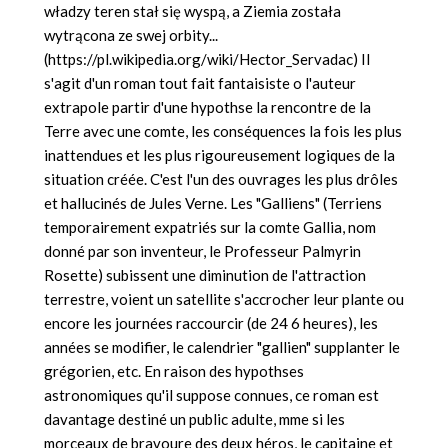
władzy teren stał się wyspą, a Ziemia została
wytrącona ze swej orbity...
(https://pl.wikipedia.org/wiki/Hector_Servadac) Il
s'agit d'un roman tout fait fantaisiste o l'auteur
extrapole partir d'une hypothse la rencontre de la
Terre avec une comte, les conséquences la fois les plus
inattendues et les plus rigoureusement logiques de la
situation créée. C'est l'un des ouvrages les plus drôles
et hallucinés de Jules Verne. Les "Galliens" (Terriens
temporairement expatriés sur la comte Gallia, nom
donné par son inventeur, le Professeur Palmyrin
Rosette) subissent une diminution de l'attraction
terrestre, voient un satellite s'accrocher leur plante ou
encore les journées raccourcir (de 24 6 heures), les
années se modifier, le calendrier "gallien" supplanter le
grégorien, etc. En raison des hypothses
astronomiques qu'il suppose connues, ce roman est
davantage destiné un public adulte, mme si les
morceaux de bravoure des deux héros, le capitaine et