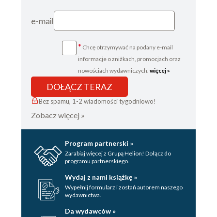
e-mail
*
Chcę otrzymywać na podany e-mail
informacje o zniżkach, promocjach oraz
nowościach wydawniczych.
więcej »
DOŁĄCZ TERAZ
Bez spamu, 1-2 wiadomości tygodniowo!
Zobacz więcej »
Program partnerski »
Zarabiaj więcej z Grupą Helion! Dołącz do
programu partnerskiego.
Wydaj z nami książkę »
Wypełnij formularz i zostań autorem naszego
wydawnictwa.
Da wydawców »