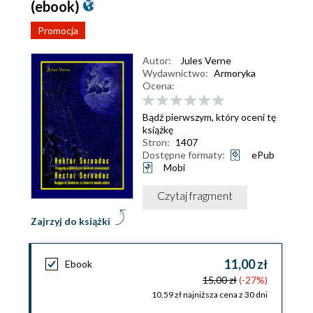
(ebook)
Promocja
Autor:
Jules Verne
Wydawnictwo:
Armoryka
Ocena:
Bądź pierwszym, który oceni tę
książkę
Stron:
1407
Dostępne formaty:
ePub
Mobi
Czytaj fragment
Zajrzyj do książki
11,00 zł
Ebook
15,00 zł
(-27%)
10,59 zł najniższa cena z 30 dni