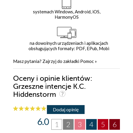
systemach Windows, Android, iOS,
HarmonyOS
na dowolnych urządzeniach i aplikacjach
obsługujących formaty: PDF, EPub, Mobi
Masz pytania? Zajrzyj do zakładki
Pomoc
»
Oceny i opinie klientów:
Grzeszne intencje K.C.
Hiddenstorm
Dodaj opinię
6.0
1
2
3
4
5
6