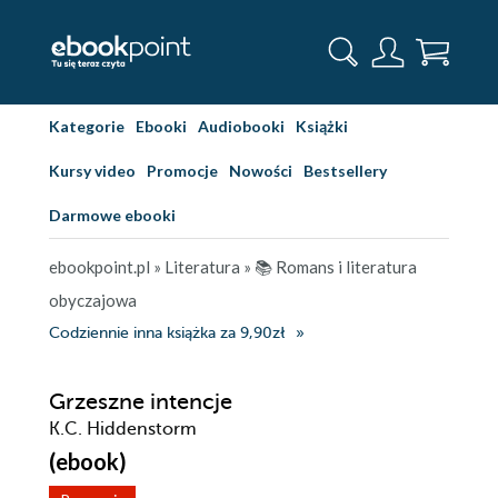
Kategorie
Ebooki
Audiobooki
Książki
Kursy video
Promocje
Nowości
Bestsellery
Darmowe ebooki
ebookpoint.pl
»
Literatura
»
📚 Romans i literatura
obyczajowa
Codziennie inna książka za 9,90zł
Grzeszne intencje
K.C. Hiddenstorm
(ebook)