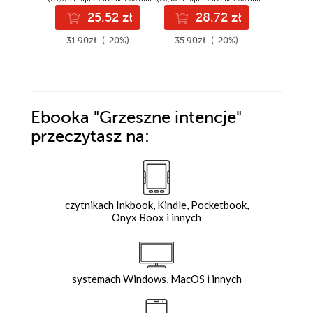
25.52 zł
28.72 zł
3
31.90zł
(-20%)
35.90zł
(-20%)
39.90z
Ebooka
"Grzeszne intencje"
przeczytasz na:
czytnikach Inkbook, Kindle, Pocketbook,
Onyx Boox i innych
systemach Windows, MacOS i innych