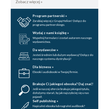
Zobacz więcej »
Od autorki
Przypisy
Program partnerski »
Wydawca
Zarabiaj więcej z Grupą Helion! Dołącz do
programu partnerskiego.
Wydaj z nami książkę »
Wypełnij formularz i zostań autorem naszego
wydawnictwa.
Da wydawców »
Jesteś średnim lub dużym wydawcą? Dołącz do
naszego systemu dystrybucji!
Dla biznesu »
Ebooki i audiobooki w Twojej firmie.
Brakuje Ci jakiegoś ebooka? Daj znać!
Jeśli w naszej ofercie brakuje jakiegoś tytulu,
dołożymy starań, by jak najszybciej się u nas
pojawił.
Self publishing »
Napisałeś ebooka lub nagrałeś audibook?