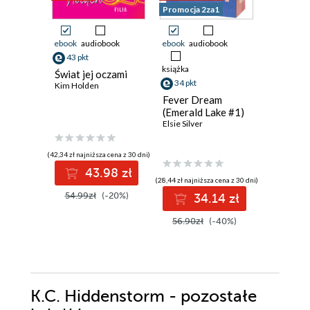
Promocja 2za1
ebook
audiobook
ebook
audiobook
ebook
43 pkt
21 pkt
książka
Świat jej oczami
Pucked 
34 pkt
Kim Holden
Ewelina N
Fever Dream
(Emerald Lake #1)
Elsie Silver
(42,34 zł najniższa cena z 30 dni)
(19,49 zł najni
43.98 zł
2
(28,44 zł najniższa cena z 30 dni)
54.99zł
(-20%)
29.99z
34.14 zł
56.90zł
(-40%)
K.C. Hiddenstorm - pozostałe