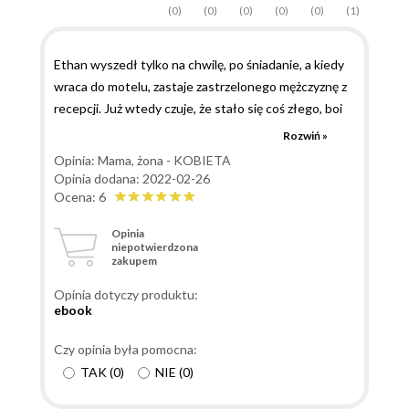
(0)
(0)
(0)
(0)
(0)
(1)
Ethan wyszedł tylko na chwilę, po śniadanie, a kiedy
wraca do motelu, zastaje zastrzelonego mężczyznę z
recepcji. Już wtedy czuje, że stało się coś złego, boi
się, że w pokoju zastanie Judith z taką samą dziurą w
Rozwiń »
głowie. Nie zastaje nikogo. Kobieta została
Opinia: Mama, żona - KOBIETA
uprowadzona, a on jest pewien, że zrobili to ludzie
Opinia dodana: 2022-02-26
Romano, że to ich zemsta. Ma świadomość, że jeśli
Ocena: 6
ruszy jej na pomoc wpadnie w pułapkę, a
Opinia
jednocześnie wie, że i tak ruszy jej na pomoc. Nie
niepotwierdzona
zakupem
widzi innej możliwości. Judith budzi się w dziwnym
miejscu, dość szybko dociera do niej, że została
Opinia dotyczy produktu:
porwana. Zmarznięta, obolała, przykuta do łańcuch,
ebook
jednak to dopiero początek. Kiedy widzi Briana, jest
pewna, że to już koniec. Na dodatek mężczyzna
Czy opinia była pomocna:
zamierza się z nią zabawić i ani myśli przejmować się
TAK
(
0
)
NIE
(
0
)
czy ma na to ochotę. Wtedy pojawia się inny