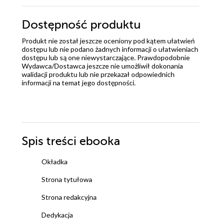
ona go zmieniła, ona jest jego przystanią i zrobi
wszystko, aby ją uratować. Judith mimo sytuacji, w
Dostępność produktu
jakiej się znalazła bardziej boi się o Ethana niż o siebie.
Produkt nie został jeszcze oceniony pod kątem ułatwień
Dość szybko orientuje się, że to pułapka. To kobieta
dostępu lub nie podano żadnych informacji o ułatwieniach
inteligentna, odważna, umiejąca pokazać pazurki.
dostępu lub są one niewystarczające. Prawdopodobnie
Wydawca/Dostawca jeszcze nie umożliwił dokonania
Grzeszne intencje to świetna książka, od której nie
walidacji produktu lub nie przekazał odpowiednich
mogłam się oderwać. Z przyjemnością polecam.
informacji na temat jego dostępności.
Recenzja pojawiła się również na moim blogu
Spis treści
ebooka
Okładka
Strona tytułowa
Strona redakcyjna
Dedykacja