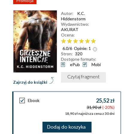
Promocja
Autor:
K.C.
Hiddenstorm
Wydawnictwo:
AKURAT
Ocena:
6.0
/
6
Opinie:
1
Stron:
320
Dostępne formaty:
ePub
Mobi
Czytaj fragment
Zajrzyj do książki
25,52 zł
Ebook
31,90 zł
(-20%)
18,90 zł najniższa cena z 30 dni
Dodaj do koszyka