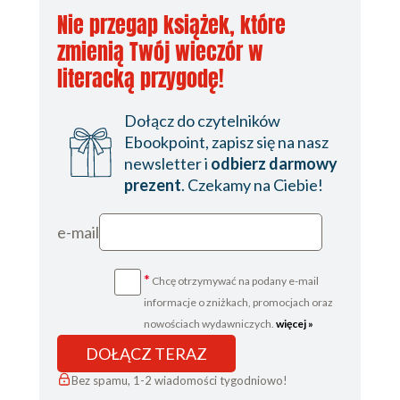
Nie przegap książek, które
9
zmienią Twój wieczór w
10
literacką przygodę!
11
Dołącz do czytelników
12
Ebookpoint, zapisz się na nasz
13
newsletter i
odbierz darmowy
prezent
. Czekamy na Ciebie!
14
15
e-mail
16
*
Chcę otrzymywać na podany e-mail
17
informacje o zniżkach, promocjach oraz
18
nowościach wydawniczych.
więcej »
19
DOŁĄCZ TERAZ
20
Bez spamu, 1-2 wiadomości tygodniowo!