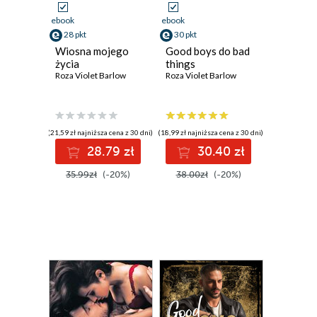
ebook
ebook
28 pkt
30 pkt
Wiosna mojego
Good boys do bad
życia
things
Roza Violet Barlow
Roza Violet Barlow
(21,59 zł najniższa cena z 30 dni)
(18,99 zł najniższa cena z 30 dni)
28.79 zł
30.40 zł
35.99zł
(-20%)
38.00zł
(-20%)