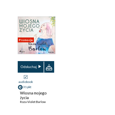
Promocja
Odsłuchaj
audiobook
31 pkt
Wiosna mojego
życia
Roza Violet Barlow