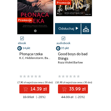
Promocja
Promocja
Odsłuchaj
ebook
audiobook
14 pkt
35 pkt
Płonąca rzeka
Good boys do bad
K.C. Hiddenstorm
,
Barbara Mikulska
things
,
Roza Violet Barlow
,
Aniela Wilk
,
Roza Violet Barlow
(7,90 zł najniższa cena z 30 dni)
(10,90 zł najniższa cena z 30 dni)
14.39 zł
35.99 zł
19.99zł
(-28%)
44.99 zł
(-20%)