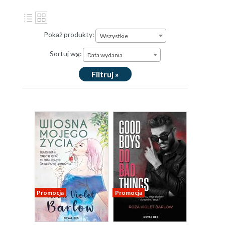
Pokaż produkty:
Wszystkie
Sortuj wg:
Data wydania
Filtruj »
Promocja
Promocja