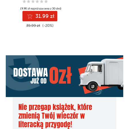
(9,90 zł najniższa cena z 30 dni)
31.99 zł
39.99 zł
(-20%)
Nie przegap książek, które
zmienią Twój wieczór w
literacką przygodę!