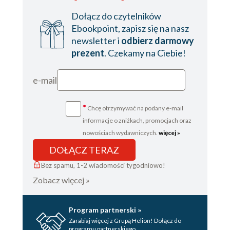
Dołącz do czytelników
Ebookpoint, zapisz się na nasz
newsletter i
odbierz darmowy
prezent
. Czekamy na Ciebie!
e-mail
*
Chcę otrzymywać na podany e-mail
informacje o zniżkach, promocjach oraz
nowościach wydawniczych.
więcej »
DOŁĄCZ TERAZ
Bez spamu, 1-2 wiadomości tygodniowo!
Zobacz więcej »
Program partnerski »
Zarabiaj więcej z Grupą Helion! Dołącz do
programu partnerskiego.