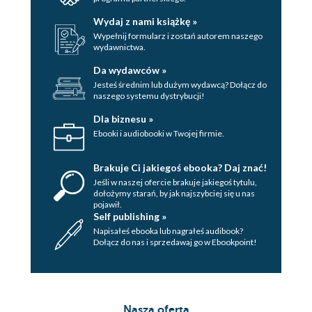
Wydaj z nami książkę »
Wypełnij formularz i zostań autorem naszego
wydawnictwa.
Da wydawców »
Jesteś średnim lub dużym wydawcą? Dołącz do
naszego systemu dystrybucji!
Dla biznesu »
Ebooki i audiobooki w Twojej firmie.
Brakuje Ci jakiegoś ebooka? Daj znać!
Jeśli w naszej ofercie brakuje jakiegoś tytulu,
dołożymy starań, by jak najszybciej się u nas
pojawił.
Self publishing »
Napisałeś ebooka lub nagrałeś audibook?
Dołącz do nas i sprzedawaj go w Ebookpoint!
Nasza oferta