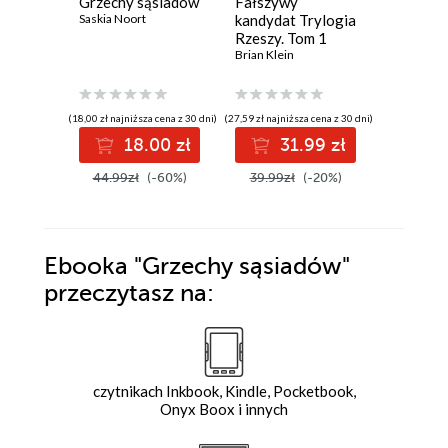
Grzechy sąsiadów
Fałszywy
Konfrate
Saskia Noort
kandydat Trylogia
Crux - t
Rzeszy. Tom 1
Krzysztof 
Brian Klein
(18,00 zł najniższa cena z 30 dni)
(27,59 zł najniższa cena z 30 dni)
(23,38 zł najni
18.00 zł
31.99 zł
2
44.99zł
(-60%)
39.99zł
(-20%)
34.90z
Ebooka
"Grzechy sąsiadów"
przeczytasz na:
czytnikach Inkbook, Kindle, Pocketbook,
Onyx Boox i innych