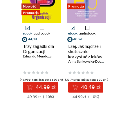
Rozdział 11
Nowość
Promocja
Promocja
Rozdział 12
Promocja
Eva
Rozdział 13
Rozdział 14
ebook
audiobook
ebook
audiobook
ebook
aud
Rozdział 15
44 pkt
40 pkt
27 pkt
Trzy zagadki dla
Lżej. Jak mądrze i
Aglo. Ba
Peter
Organizacji
skutecznie
Śląsk
Rozdział 16
Eduardo Mendoza
korzystać z leków
Zbigniew R
GLP-1 oraz
Anna Sankowska-Dobrowolska
,
Oliwia 
Rozdział 17
zmienić nawyki na
Rozdział 18
lepsze
Eva
(49,99 zł najniższa cena z 30 dni)
(33,74 zł najniższa cena z 30 dni)
(32,99 zł najni
44.99 zł
40.49 zł
2
Rozdział 19
Rozdział 20
49.99zł
(-10%)
44.99zł
(-10%)
54.99z
Rozdział 21
Peter
Rozdział 22
Rozdział 23