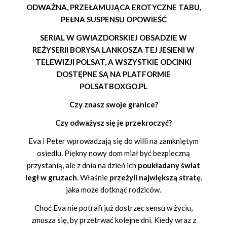
ODWAŻNA, PRZEŁAMUJĄCA EROTYCZNE TABU,
PEŁNA SUSPENSU OPOWIEŚĆ
SERIAL W GWIAZDORSKIEJ OBSADZIE W
REŻYSERII BORYSA LANKOSZA TEJ JESIENI W
TELEWIZJI POLSAT, A WSZYSTKIE ODCINKI
DOSTĘPNE SĄ NA PLATFORMIE
POLSATBOXGO.PL
Czy znasz swoje granice?
Czy odważysz się je przekroczyć?
Eva i Peter wprowadzają się do willi na zamkniętym
osiedlu. Piękny nowy dom miał być bezpieczną
przystanią, ale z dnia na dzień ich
poukładany świat
legł w gruzach
. Właśnie
przeżyli największą stratę
,
jaka może dotknąć rodziców.
Choć Eva nie potrafi już dostrzec sensu w życiu,
zmusza się, by przetrwać kolejne dni. Kiedy wraz z