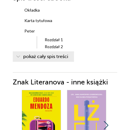
Okładka
Karta tytułowa
Peter
Rozdział 1
Rozdział 2
Rozdział 3
pokaż cały spis treści
Rozdział 4
Rozdział 5
Rozdział 6
Znak Literanova - inne książki
Rozdział 7
Eva
Rozdział 8
Rozdział 9
Peter
Rozdział 10