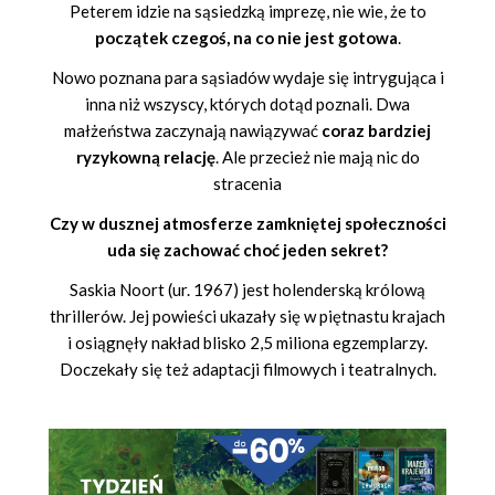
Peterem idzie na sąsiedzką imprezę, nie wie, że to
początek czegoś, na co nie jest gotowa
.
Nowo poznana para sąsiadów wydaje się intrygująca i
inna niż wszyscy, których dotąd poznali. Dwa
małżeństwa zaczynają nawiązywać
coraz bardziej
ryzykowną relację
. Ale przecież nie mają nic do
stracenia
Czy w dusznej atmosferze zamkniętej społeczności
uda się zachować choć jeden sekret?
Saskia Noort (ur. 1967) jest holenderską królową
thrillerów. Jej powieści ukazały się w piętnastu krajach
i osiągnęły nakład blisko 2,5 miliona egzemplarzy.
Doczekały się też adaptacji filmowych i teatralnych.