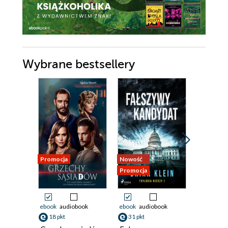
Wybrane bestsellery
Promocja
Nowość
Nowość
Promocja
Promocja
ebook
audiobook
ebook
audiobook
ebook
aud
18 pkt
31 pkt
26 pkt