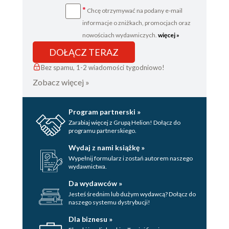
*
Chcę otrzymywać na podany e-mail
Rozdział 33
informacje o zniżkach, promocjach oraz
Peter
nowościach wydawniczych.
więcej »
Rozdział 34
DOŁĄCZ TERAZ
Playlist
Bez spamu, 1-2 wiadomości tygodniowo!
Podziękowania
Zobacz więcej »
Moje najszczersze przeprosiny
Program partnerski »
Karta redakcyjna
Zarabiaj więcej z Grupą Helion! Dołącz do
programu partnerskiego.
Wydaj z nami książkę »
Wypełnij formularz i zostań autorem naszego
wydawnictwa.
Da wydawców »
Jesteś średnim lub dużym wydawcą? Dołącz do
naszego systemu dystrybucji!
Dla biznesu »