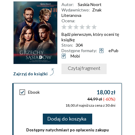
Autor:
Saskia Noort
Wydawnictwo:
Znak
Literanova
Ocena:
Bądź pierwszym, który oceni tę
książkę
Stron:
304
Dostępne formaty:
ePub
Mobi
Czytaj fragment
Zajrzyj do książki
18,00 zł
Ebook
44,99 zł
(-60%)
18,00 zł najniższa cena z 30 dni
Dodaj do koszyka
Dostępny natychmiast po opłaceniu zakupu