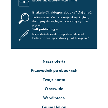
Ebooki i audiobooki w Twojej firmie.
Brakuje Ci jakiegoś ebooka? Daj znać!
Jeśli w naszej ofercie brakuje jakiegoś tytulu,
dołożymy starań, by jak najszybciej się u nas
pojawił.
Self publishing »
Napisałeś ebooka lub nagrałeś audibook?
Dołącz do nas i sprzedawaj go w Ebookpoint!
Nasza oferta
Przewodnik po ebookach
Twoje konto
O serwisie
Współpraca
Grupa Helion