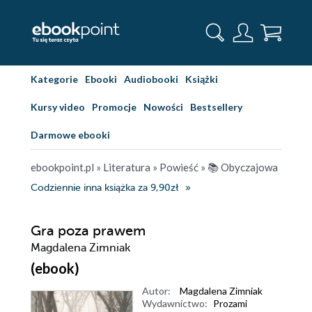
Kategorie
Ebooki
Audiobooki
Książki
Kursy video
Promocje
Nowości
Bestsellery
Darmowe ebooki
ebookpoint.pl
»
Literatura
»
Powieść
»
📚 Obyczajowa
Codziennie inna książka za 9,90zł
Gra poza prawem
Magdalena Zimniak
(ebook)
Autor:
Magdalena Zimniak
Wydawnictwo:
Prozami