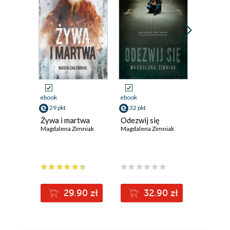
ebook
ebook
ebook
aud
29 pkt
32 pkt
23 pkt
Żywa i martwa
Odezwij się
Białe ró
Magdalena Zimniak
Magdalena Zimniak
Matyldy
Magdalena
29.90 zł
32.90 zł
2