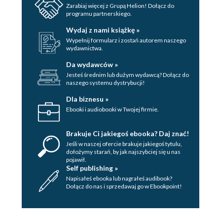
40. Ola
Zarabiaj więcej z Grupą Helion! Dołącz do
programu partnerskiego.
41. Beata
Wydaj z nami książkę »
42. Dorota
Wypełnij formularz i zostań autorem naszego
wydawnictwa.
43. Ola
Da wydawców »
Jesteś średnim lub dużym wydawcą? Dołącz do
44. Beata
naszego systemu dystrybucji!
45. Dorota
Dla biznesu »
Ebooki i audiobooki w Twojej firmie.
46. Ola
47. Dorota
Brakuje Ci jakiegoś ebooka? Daj znać!
Jeśli w naszej ofercie brakuje jakiegoś tytulu,
48. Ola
dołożymy starań, by jak najszybciej się u nas
pojawił.
49. Dorota
Self publishing »
Napisałeś ebooka lub nagrałeś audibook?
50. Ola
Dołącz do nas i sprzedawaj go w Ebookpoint!
51. Dorota
52. Ola