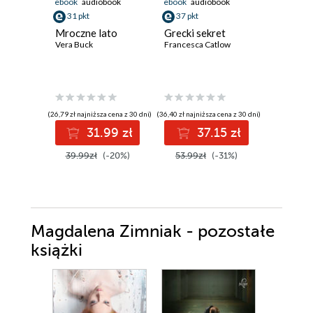
ebook
audiobook
ebook
audiobook
ebook
31 pkt
37 pkt
35 pkt
Mroczne lato
Grecki sekret
Narzecz
Vera Buck
Francesca Catlow
miasta
Helena Le
(26,79 zł najniższa cena z 30 dni)
(36,40 zł najniższa cena z 30 dni)
31.99 zł
37.15 zł
3
39.99zł
(-20%)
53.99zł
(-31%)
Magdalena Zimniak - pozostałe
książki