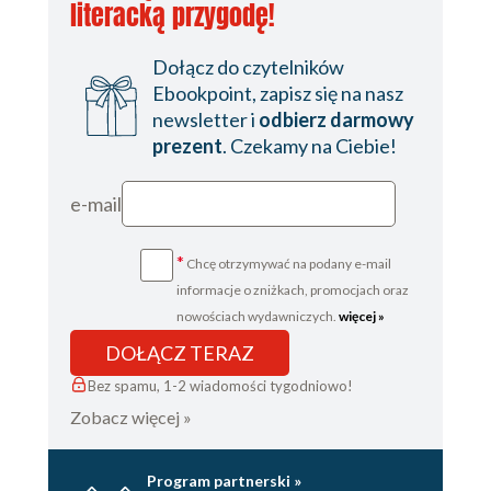
literacką przygodę!
28. Ola
Dołącz do czytelników
29. Dorota
Ebookpoint, zapisz się na nasz
30. Ola
newsletter i
odbierz darmowy
prezent
. Czekamy na Ciebie!
31. Dorota
32. Ola
e-mail
33. Dorota
*
Chcę otrzymywać na podany e-mail
34. Ola
informacje o zniżkach, promocjach oraz
35. Dorota
nowościach wydawniczych.
więcej »
36. Ola
DOŁĄCZ TERAZ
37. Dorota
Bez spamu, 1-2 wiadomości tygodniowo!
Zobacz więcej »
38. Ola
39. Dorota
Program partnerski »