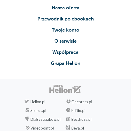
Nasza oferta
53. Dorota
Przewodnik po ebookach
54. Ola
55. Dorota
Twoje konto
56. Ola
O serwisie
57. Dorota
Współpraca
58. Ola
Grupa Helion
59. Dorota
60. Ola
61. Dorota
Helion.pl
Onepress.pl
62. Ola
Sensus.pl
Editio.pl
63. Dorota
DlaBystrzakow.pl
Bezdroza.pl
64. Beata
Videopoint.pl
Beya.pl