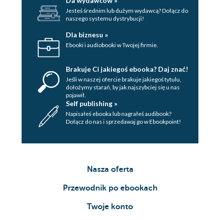
Da wydawców »
Jesteś średnim lub dużym wydawcą? Dołącz do
naszego systemu dystrybucji!
Dla biznesu »
Ebooki i audiobooki w Twojej firmie.
Brakuje Ci jakiegoś ebooka? Daj znać!
Jeśli w naszej ofercie brakuje jakiegoś tytulu,
dołożymy starań, by jak najszybciej się u nas
pojawił.
Self publishing »
Napisałeś ebooka lub nagrałeś audibook?
Dołącz do nas i sprzedawaj go w Ebookpoint!
Nasza oferta
Przewodnik po ebookach
Twoje konto