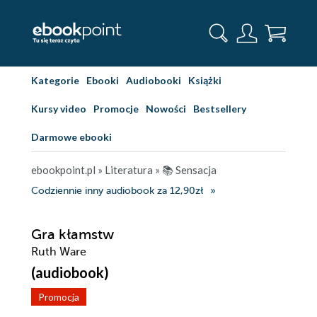
Kategorie
Ebooki
Audiobooki
Książki
Kursy video
Promocje
Nowości
Bestsellery
Darmowe ebooki
ebookpoint.pl
»
Literatura
»
📚 Sensacja
Codziennie inny audiobook za 12,90zł
Gra kłamstw
Ruth Ware
(audiobook)
Promocja