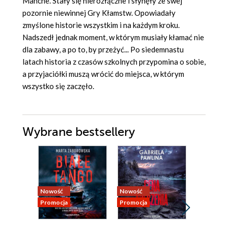
Manche. Stały się nierozłączne i słynęły ze swej
pozornie niewinnej Gry Kłamstw. Opowiadały
zmyślone historie wszystkim i na każdym kroku.
Nadszedł jednak moment, w którym musiały kłamać nie
dla zabawy, a po to, by przeżyć... Po siedemnastu
latach historia z czasów szkolnych przypomina o sobie,
a przyjaciółki muszą wrócić do miejsca, w którym
wszystko się zaczęło.
Wybrane bestsellery
Nowość
Nowość
Nowość
Promocja
Promocja
Promocja