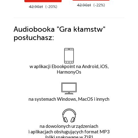
42.90zł
(-22%)
42.90zł
(-20%)
39.90z
Audiobooka
"Gra kłamstw"
posłuchasz:
w aplikacji Ebookpoint na Android, iOS,
HarmonyOs
na systemach Windows, MacOS i innych
na dowolonych urządzeniach
i aplikacjach obsługujących format MP3
(pliki spakowane w ZIP)