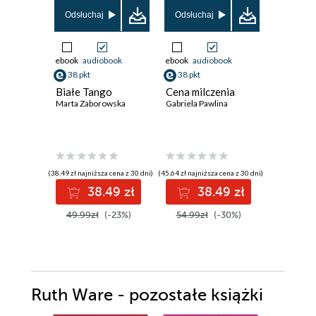
Odsłuchaj
Odsłuchaj
Odsłuch
ebook
audiobook
ebook
audiobook
ebook
aud
38 pkt
38 pkt
34 pkt
Białe Tango
Cena milczenia
Ktoś był
Marta Zaborowska
Gabriela Pawlina
nami
Daniel Hur
(38,49 zł najniższa cena z 30 dni)
(45,64 zł najniższa cena z 30 dni)
(41,49 zł najni
38.49 zł
38.49 zł
3
49.99zł
(-23%)
54.99zł
(-30%)
49.99z
Ruth Ware - pozostałe książki