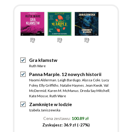
Gra kłamstw
Ruth Ware
Panna Marple. 12 nowych historii
Naomi Alderman
,
Leigh Bardugo
,
Alyssa Cole
,
Lucy
Foley
,
Elly Griffiths
,
Natalie Haynes
,
Jean Kwok
,
Val
McDermid
,
Karen M. McManus
,
Dreda Say Mitchell
,
Kate Mosse
,
Ruth Ware
Zamknięte w lodzie
Izabela Janiszewska
Cena zestawu:
100.89 zł
Zyskujesz: 36.9 zł (-27%)