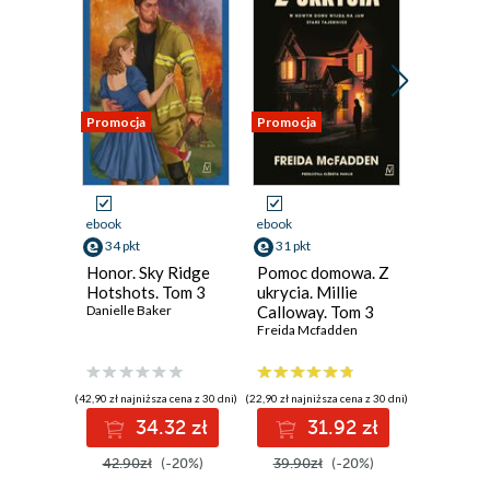
Promocja
Promocja
Promocja
ebook
ebook
ebook
34 pkt
31 pkt
31 pkt
Honor. Sky Ridge
Pomoc domowa. Z
Pewne w
Hotshots. Tom 3
ukrycia. Millie
lato
Danielle Baker
Calloway. Tom 3
Rebecca S
Freida Mcfadden
(42,90 zł najniższa cena z 30 dni)
(22,90 zł najniższa cena z 30 dni)
(30,72 zł najni
34.32 zł
31.92 zł
3
42.90zł
(-20%)
39.90zł
(-20%)
39.90z