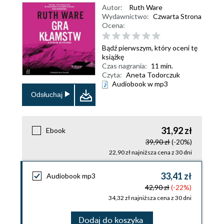
Autor:
Ruth Ware
Wydawnictwo:
Czwarta Strona
Ocena:
Bądź pierwszym, który oceni tę
książkę
Czas nagrania:
11 min.
Czyta:
Aneta Todorczuk
Audiobook w mp3
Odsłuchaj
31,92 zł
Ebook
39,90 zł
(-20%)
22,90 zł najniższa cena z 30 dni
33,41 zł
Audiobook mp3
42,90 zł
(-22%)
34,32 zł najniższa cena z 30 dni
Dodaj do koszyka