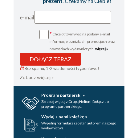
prezent
. Czekamy na Ciebie!
e-mail
*
Chcę otrzymywać na podany e-mail
informacje o zniżkach, promocjach oraz
nowościach wydawniczych.
więcej »
DOŁĄCZ TERAZ
Bez spamu, 1-2 wiadomości tygodniowo!
Zobacz więcej »
Program partnerski »
Zarabiaj więcej z Grupą Helion! Dołącz do
programu partnerskiego.
Wydaj z nami książkę »
Wypełnij formularz i zostań autorem naszego
wydawnictwa.