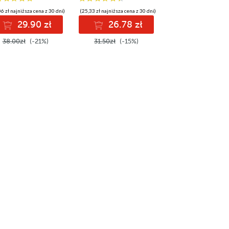
6 zł najniższa cena z 30 dni)
(25,33 zł najniższa cena z 30 dni)
29.90 zł
26.78 zł
38.00zł
(-21%)
31.50zł
(-15%)