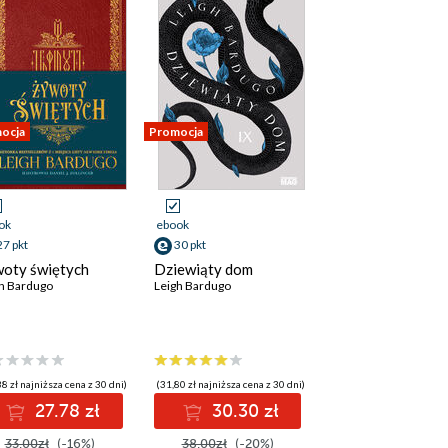
ocja
Promocja
ok
ebook
27 pkt
30 pkt
oty świętych
Dziewiąty dom
h Bardugo
Leigh Bardugo
Natalie Haynes
,
Jean Kwok
,
Val McDermid
,
Karen M. McManus
,
Dreda Say Mitchell
,
K
8 zł najniższa cena z 30 dni)
(31,80 zł najniższa cena z 30 dni)
27.78 zł
30.30 zł
33.00zł
(-16%)
38.00zł
(-20%)