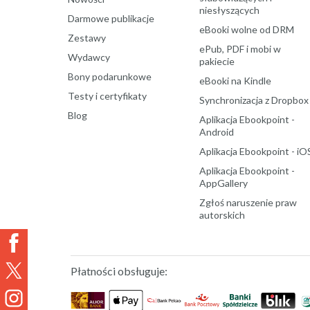
niesłyszących
Darmowe publikacje
eBooki wolne od DRM
Zestawy
ePub, PDF i mobi w
Wydawcy
pakiecie
Bony podarunkowe
eBooki na Kindle
Testy i certyfikaty
Synchronizacja z Dropbox
Blog
Aplikacja Ebookpoint -
Android
Aplikacja Ebookpoint - iO
Aplikacja Ebookpoint -
AppGallery
Zgłoś naruszenie praw
autorskich
Płatności obsługuje: