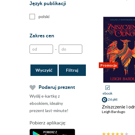
Język publikacji
polski
Zakres cen
–
Promocja
Wyczyść
Podaruj prezent
ebook
Wyślij e-kartkę z
26 pkt
ebookiem, idealny
Zniszczenie i o
prezent last-minute!
Leigh Bardugo
Pobierz aplikację: