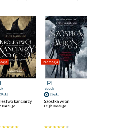
ocja
Promocja
ok
ebook
29 pkt
26 pkt
lestwo kanciarzy
Szóstka wron
h Bardugo
Leigh Bardugo