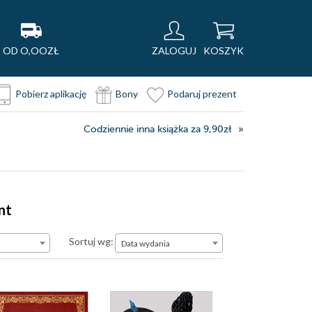
OD O,OOZŁ
ZALOGUJ
KOSZYK
Pobierz aplikację
Bony
Podaruj prezent
Codziennie inna książka za 9,90zł
nt
Data wydania
Sortuj wg:
Data wydania