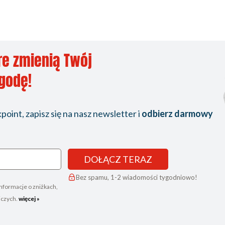
re zmienią Twój
ygodę!
oint, zapisz się na nasz newsletter i
odbierz darmowy
DOŁĄCZ TERAZ
Bez spamu, 1-2 wiadomości tygodniowo!
nformacje o zniżkach,
iczych.
więcej »