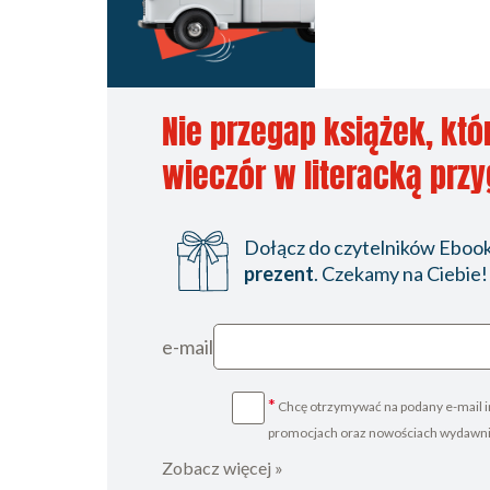
Nie przegap książek, któ
wieczór w literacką prz
Dołącz do czytelników Ebookp
prezent
. Czekamy na Ciebie!
e-mail
*
Chcę otrzymywać na podany e-mail i
promocjach oraz nowościach wydawn
Zobacz więcej »