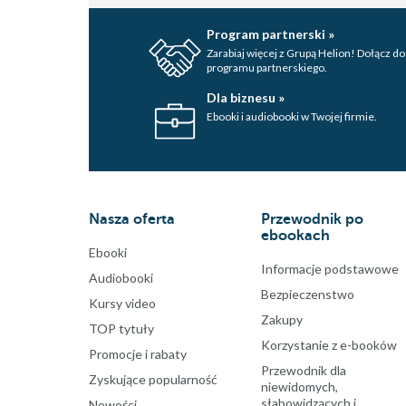
Program partnerski »
Zarabiaj więcej z Grupą Helion! Dołącz do
programu partnerskiego.
Dla biznesu »
Ebooki i audiobooki w Twojej firmie.
Nasza oferta
Przewodnik po
ebookach
Ebooki
Informacje podstawowe
Audiobooki
Bezpieczenstwo
Kursy video
Zakupy
TOP tytuły
Korzystanie z e-booków
Promocje i rabaty
Przewodnik dla
Zyskujące popularność
niewidomych,
słabowidzących i
Nowości