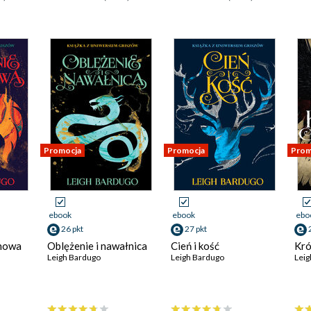
Promocja
Promocja
Prom
ebook
ebook
ebo
26 pkt
27 pkt
dnowa
Oblężenie i nawałnica
Cień i kość
Kró
Leigh Bardugo
Leigh Bardugo
Leig