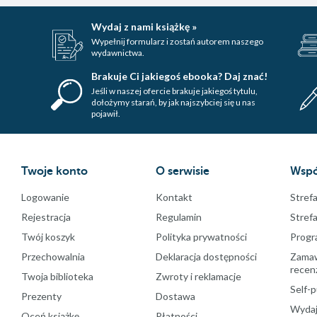
Wydaj z nami książkę »
Wypełnij formularz i zostań autorem naszego
wydawnictwa.
Brakuje Ci jakiegoś ebooka? Daj znać!
Jeśli w naszej ofercie brakuje jakiegoś tytulu,
dołożymy starań, by jak najszybciej się u nas
pojawił.
Twoje konto
O serwisie
Wspó
Logowanie
Kontakt
Strefa
Rejestracja
Regulamin
Stref
Twój koszyk
Polityka prywatności
Progr
Przechowalnia
Deklaracja dostępności
Zamawi
recenz
Twoja biblioteka
Zwroty i reklamacje
Self-p
Prezenty
Dostawa
Wydaj
Oceń książkę
Płatności