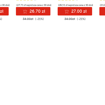
 z 30 dni)
(27,71 zł najniższa cena z 30 dni)
(28,51 zł najniższa cena z 30 dni)
(31,0
zł
26.70 zł
27.00 zł
%)
34.00zł
(-21%)
34.00zł
(-21%)