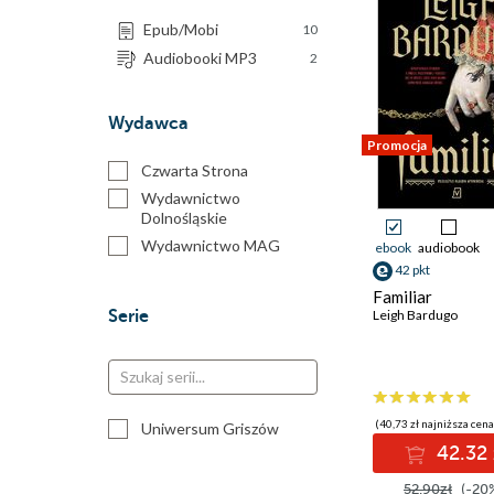
Epub/Mobi
10
Audiobooki MP3
2
Wydawca
Promocja
Czwarta Strona
Wydawnictwo
Dolnośląskie
Wydawnictwo MAG
ebook
audiobook
42 pkt
Familiar
Serie
Leigh Bardugo
(40,73 zł najniższa cena
Uniwersum Griszów
42.32 
52.90zł
(-20