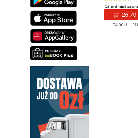
(28,16 zł najniższa cena
26.70 
34.00zł
(-21