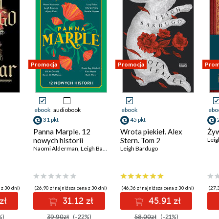
Promocja
Promocja
Prom
ebook
audiobook
ebook
ebo
31 pkt
45 pkt
Panna Marple. 12
Wrota piekieł. Alex
Żyw
nowych historii
Stern. Tom 2
Leig
Naomi Alderman
,
Leigh Bardugo
,
Leigh Bardugo
Alyssa Cole
,
Lucy Foley
,
Elly Griffiths
,
 z 30 dni)
(26,90 zł najniższa cena z 30 dni)
(46,36 zł najniższa cena z 30 dni)
(27,3
zł
31.12 zł
45.91 zł
%)
39.90zł
(-22%)
58.00zł
(-21%)