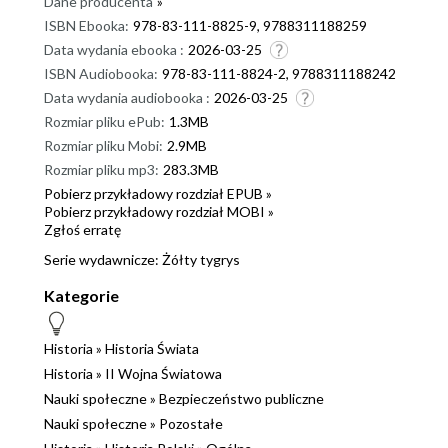
Dane producenta
»
ISBN Ebooka:
978-83-111-8825-9, 9788311188259
Data wydania ebooka :
2026-03-25
ISBN Audiobooka:
978-83-111-8824-2, 9788311188242
Data wydania audiobooka :
2026-03-25
Rozmiar pliku ePub:
1.3MB
Rozmiar pliku Mobi:
2.9MB
Rozmiar pliku mp3:
283.3MB
Pobierz przykładowy rozdział EPUB »
Pobierz przykładowy rozdział MOBI »
Zgłoś erratę
Serie wydawnicze:
Żółty tygrys
Kategorie
Historia
»
Historia Świata
Historia
»
II Wojna Światowa
Nauki społeczne
»
Bezpieczeństwo publiczne
Nauki społeczne
»
Pozostałe