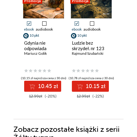
Promocja
Promocja
Promocja
ebook
audiobook
ebook
audiobook
ebook
10 pkt
10 pkt
70 pkt
Gdynia nie
Ludzie bez
Żelazny
odpowiada
skrzydeł. nr 123
David Ball
Mariusz Golik
Rajmund Szubański
(10,15 zł najniższa cena z 30 dni)
(10,78 zł najniższa cena z 30 dni)
(64,73 zł najni
10.45 zł
10.15 zł
7
12.99zł
(-20%)
12.99zł
(-22%)
89.90z
Zobacz pozostałe książki z serii