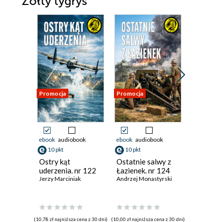
Żółty tygrys
Promocja
Promocja
Promocja
ebook
audiobook
ebook
audiobook
ebook
aud
10 pkt
10 pkt
10 pkt
Ostry kąt
Ostatnie salwy z
Odejście
uderzenia. nr 122
Łazienek. nr 124
rozkaz. 
Jerzy Marciniak
Andrzej Monastyrski
Zbigniew 
(10,78 zł najniższa cena z 30 dni)
(10,00 zł najniższa cena z 30 dni)
(10,00 zł najni