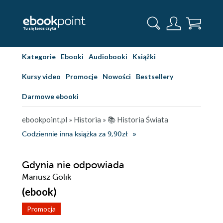
Kategorie
Ebooki
Audiobooki
Książki
Kursy video
Promocje
Nowości
Bestsellery
Darmowe ebooki
ebookpoint.pl
»
Historia
»
📚 Historia Świata
Codziennie inna książka za 9,90zł
Gdynia nie odpowiada
Mariusz Golik
(ebook)
Promocja