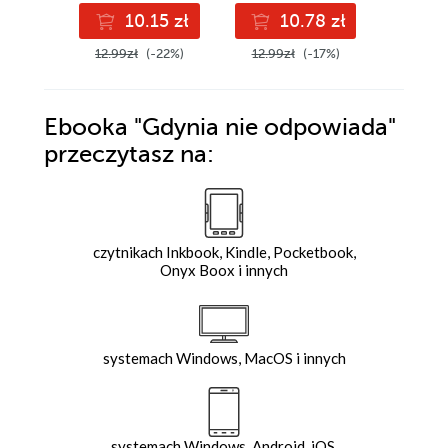
10.15 zł
10.78 zł
1
12.99zł
(-22%)
12.99zł
(-17%)
12.99z
Ebooka
"Gdynia nie odpowiada"
przeczytasz na:
czytnikach Inkbook, Kindle, Pocketbook,
Onyx Boox i innych
systemach Windows, MacOS i innych
systemach Windows, Android, iOS,