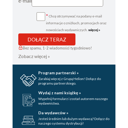
e-mail
*
Chcę otrzymywać na podany e-mail
informacje o zniżkach, promocjach oraz
nowościach wydawniczych.
więcej »
DOŁĄCZ TERAZ
Bez spamu, 1-2 wiadomości tygodniowo!
Zobacz więcej »
Program partnerski »
Zarabiaj więcej z Grupą Helion! Dołącz do
programu partnerskiego.
Wydaj z nami książkę »
Wypełnij formularz i zostań autorem naszego
wydawnictwa.
Da wydawców »
Jesteś średnim lub dużym wydawcą? Dołącz do
naszego systemu dystrybucji!