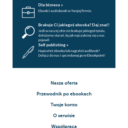
Dla biznesu »
Ebooki i audiobooki w Twojej firmie.
Brakuje Ci jakiegoś ebooka? Daj znać!
Jeśli w naszej ofercie brakuje jakiegoś tytulu,
dołożymy starań, by jak najszybciej się u nas
pojawił.
Self publishing »
Napisałeś ebooka lub nagrałeś audibook?
Dołącz do nas i sprzedawaj go w Ebookpoint!
Nasza oferta
Przewodnik po ebookach
Twoje konto
O serwisie
Współpraca