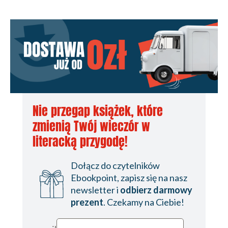
Nie przegap książek, które
zmienią Twój wieczór w
literacką przygodę!
Dołącz do czytelników
Ebookpoint, zapisz się na nasz
newsletter i
odbierz darmowy
prezent
. Czekamy na Ciebie!