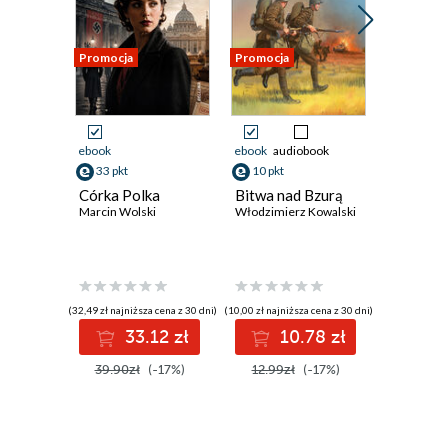
Promocja
Promocja
Promocja
ebook
ebook
audiobook
ebook
33 pkt
10 pkt
82 pkt
Córka Polka
Bitwa nad Bzurą
Mein Ka
Marcin Wolski
Włodzimierz Kowalski
Edycja k
Moja wa
Adolf Hitle
(32,49 zł najniższa cena z 30 dni)
(10,00 zł najniższa cena z 30 dni)
(78,79 zł najni
33.12 zł
10.78 zł
8
39.90zł
(-17%)
12.99zł
(-17%)
99.90z