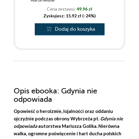
Marcin Wolski
Cena zestawu:
49.96 zł
Zyskujesz: 15.92 zł (-24%)
Dodaj do koszyka
Opis
ebooka
: Gdynia nie
odpowiada
Opowieść o heroizmie, lojalności oraz oddaniu
ojczyźnie podczas obrony Wybrzeża pt.
Gdynia nie
odpowiada
autorstwa
Mariusza Golika
. Nierówna
walka, ogromne poświęcenie i hart ducha polskich