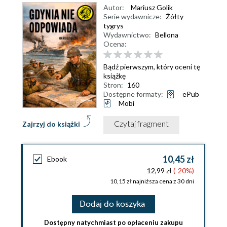
Autor:
Mariusz Golik
Serie wydawnicze:
Żółty
tygrys
Wydawnictwo:
Bellona
Ocena:
Bądź pierwszym, który oceni tę
książkę
Stron:
160
Dostępne formaty:
ePub
Mobi
Czytaj fragment
Zajrzyj do książki
10,45 zł
Ebook
12,99 zł
(-20%)
10,15 zł najniższa cena z 30 dni
Dodaj do koszyka
Dostępny natychmiast po opłaceniu zakupu