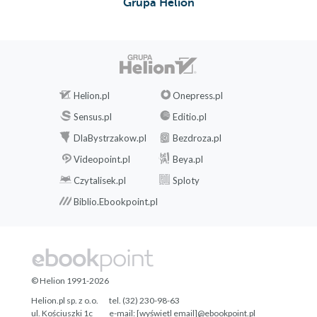
Grupa Helion
Helion.pl
Onepress.pl
Sensus.pl
Editio.pl
DlaBystrzakow.pl
Bezdroza.pl
Videopoint.pl
Beya.pl
Czytalisek.pl
Sploty
Biblio.Ebookpoint.pl
© Helion 1991-2026
Helion.pl sp. z o.o.
tel. (32) 230-98-63
ul. Kościuszki 1c
e-mail:
[wyświetl email]@ebookpoint.pl