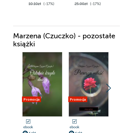
10.10zł
(-17%)
25.00zł
(-17%)
50.00z
Marzena (Czuczko) - pozostałe
książki
Promocja
Promocja
Promocja
ebook
ebook
ebook
6 pkt
6 pkt
5 pkt