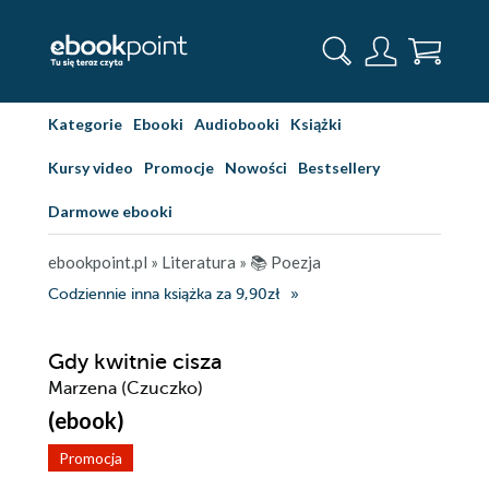
Kategorie
Ebooki
Audiobooki
Książki
Kursy video
Promocje
Nowości
Bestsellery
Darmowe ebooki
ebookpoint.pl
»
Literatura
»
📚 Poezja
Codziennie inna książka za 9,90zł
Gdy kwitnie cisza
Marzena (Czuczko)
(ebook)
Promocja