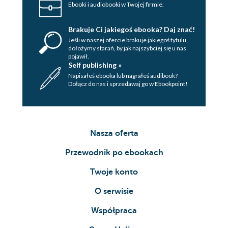
Ebooki i audiobooki w Twojej firmie.
Brakuje Ci jakiegoś ebooka? Daj znać!
Jeśli w naszej ofercie brakuje jakiegoś tytulu,
dołożymy starań, by jak najszybciej się u nas
pojawił.
Self publishing »
Napisałeś ebooka lub nagrałeś audibook?
Dołącz do nas i sprzedawaj go w Ebookpoint!
Nasza oferta
Przewodnik po ebookach
Twoje konto
O serwisie
Współpraca