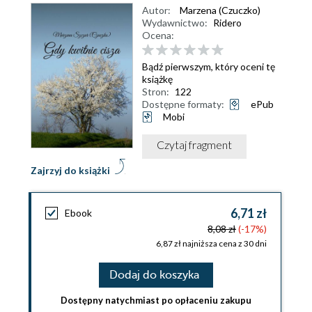
Autor:
Marzena (Czuczko)
Wydawnictwo:
Ridero
Ocena:
Bądź pierwszym, który oceni tę
książkę
Stron:
122
Dostępne formaty:
ePub
Mobi
Czytaj fragment
Zajrzyj do książki
6,71 zł
Ebook
8,08 zł
(-17%)
6,87 zł najniższa cena z 30 dni
Dodaj do koszyka
Dostępny natychmiast po opłaceniu zakupu