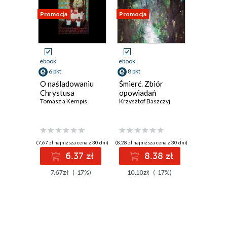
Promocja
Promocja
Promocja
ebook
ebook
ebook
6 pkt
8 pkt
8 pkt
O naśladowaniu
Śmierć. Zbiór
Łabędzie
Chrystusa
opowiadań
opowiad
Tomasz a Kempis
Krzysztof Baszczyj
Krzysztof 
(7,67 zł najniższa cena z 30 dni)
(8,28 zł najniższa cena z 30 dni)
(8,59 zł najniż
6.37 zł
8.38 zł
8
7.67zł
(-17%)
10.10zł
(-17%)
10.10z