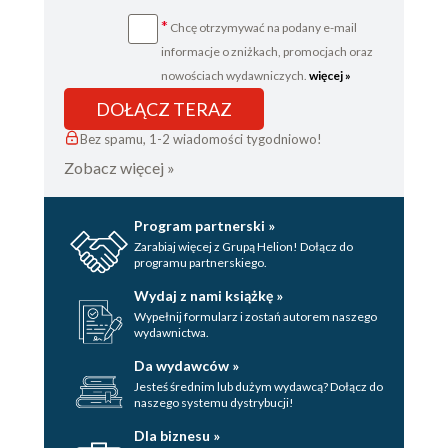
*
Chcę otrzymywać na podany e-mail
informacje o zniżkach, promocjach oraz
nowościach wydawniczych.
więcej »
DOŁĄCZ TERAZ
Bez spamu, 1-2 wiadomości tygodniowo!
Zobacz więcej »
Program partnerski »
Zarabiaj więcej z Grupą Helion! Dołącz do
programu partnerskiego.
Wydaj z nami książkę »
Wypełnij formularz i zostań autorem naszego
wydawnictwa.
Da wydawców »
Jesteś średnim lub dużym wydawcą? Dołącz do
naszego systemu dystrybucji!
Dla biznesu »