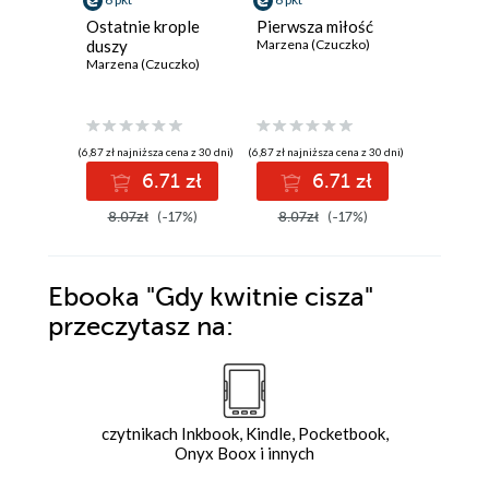
Ostatnie krople
Pierwsza miłość
Droga k
duszy
Marzena (Czuczko)
Marzena (
Marzena (Czuczko)
(6,87 zł najniższa cena z 30 dni)
(6,87 zł najniższa cena z 30 dni)
(5,15 zł najniż
6.71 zł
6.71 zł
5
8.07zł
(-17%)
8.07zł
(-17%)
6.06zł
Ebooka
"Gdy kwitnie cisza"
przeczytasz na:
czytnikach Inkbook, Kindle, Pocketbook,
Onyx Boox i innych