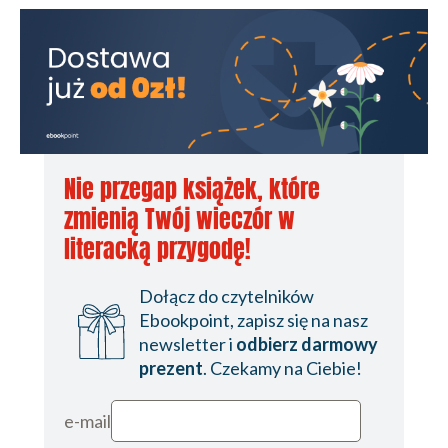
Nie przegap książek, które
zmienią Twój wieczór w
literacką przygodę!
Dołącz do czytelników
Ebookpoint, zapisz się na nasz
newsletter i
odbierz darmowy
prezent
. Czekamy na Ciebie!
e-mail