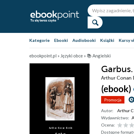
Kategorie
Ebooki
Audiobooki
Książki
Kursy v
ebookpoint.pl
»
Języki obce
»
📚 Angielski
Garbus
Arthur Conan 
(ebook)
Promocja
Autor:
Arthur C
Wydawnictwo:
A
Ocena:
Dostępne format