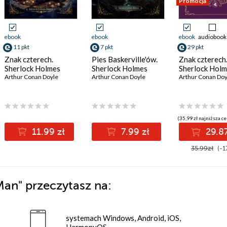
Promocja
ebook
ebook
ebook
audiobook
11 pkt
7 pkt
29 pkt
Znak czterech.
Pies Baskerville'ów.
Znak czterech
Sherlock Holmes
Sherlock Holmes
Sherlock Hol
Arthur Conan Doyle
Arthur Conan Doyle
Arthur Conan Doy
(35,99 zł najniższa ce
11.99 zł
7.99 zł
29.87
35.99zł
(-1
Man"
przeczytasz na:
systemach Windows, Android, iOS,
HarmonyOS