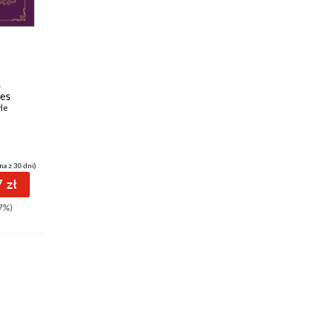
Promocja
Promocja
ebook
audiobook
ebook
audiobook
33 pkt
36 pkt
.
Pies Baskerville'ów.
Wspomnienia
mes
Sherlock Holmes
Sherlocka Holmesa.
le
Arthur Conan Doyle
Sherlock Holmes
Arthur Conan Doyle
na z 30 dni)
(39,99 zł najniższa cena z 30 dni)
(43,99 zł najniższa cena z 30 dni)
 zł
33.19 zł
36.51 zł
7%)
39.99zł
(-17%)
43.98zł
(-17%)