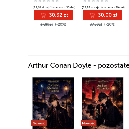
(29,18 zł najniższa cena z 30 dni)
(28,88 zł najniższa cena z 30 dni)
30.32 zł
30.00 zł
37.89zł
(-20%)
37.50zł
(-20%)
Arthur Conan Doyle - pozostałe
Nowość
Nowość