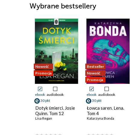
Wybrane bestsellery
Nowość
Bestseller
Promocja
Nowość
Promocja
ebook
audiobook
ebook
audiobook
30 pkt
30 pkt
Dotyk śmierci. Josie
Łowca saren. Lena.
Quinn. Tom 12
Tom 4
Lisa Regan
Katarzyna Bonda