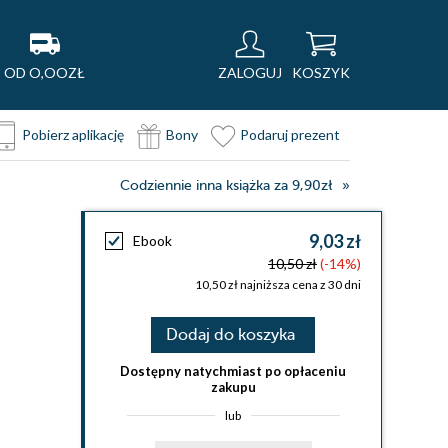
OD O,OOZŁ
ZALOGUJ
KOSZYK
Pobierz aplikację
Bony
Podaruj prezent
Codziennie inna książka za 9,90zł
9,03 zł
Ebook
10,50 zł
(-14%)
10,50 zł najniższa cena z 30 dni
Dodaj do koszyka
Dostępny natychmiast po opłaceniu
zakupu
lub