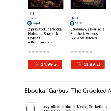
ebook
ebook
14 pkt
11 pkt
Z przygód Sherlocka
Studium w szkarłacie.
Holmesa. Sherlock
Sherlock Holmes
Holmes
Arthur Conan Doyle
Arthur Conan Doyle
14.99 zł
11.99 zł
Ebooka
"Garbus. The Crooked 
czytnikach Inkbook, Kindle, Pocketbook,
Onyx Boox i innych