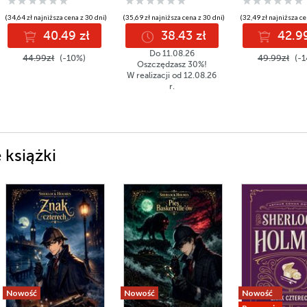
(34,64 zł najniższa cena z 30 dni)
(35,69 zł najniższa cena z 30 dni)
(32,49 zł najniższa ce
40.49 zł
38.43 zł
42.99
Do 11.08.26
44.99zł
(-10%)
49.99zł
(-1
Oszczędzasz 30%!
W realizacji od 12.08.26
r.
 książki
Nowość
Nowość
Nowość