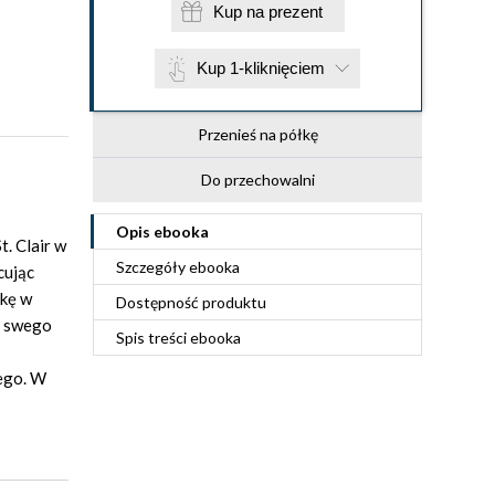
Kup na prezent
Kup 1-kliknięciem
Przenieś na półkę
Do przechowalni
Opis
ebooka
t. Clair w
Szczegóły
ebooka
cując
łkę w
Dostępność produktu
a swego
Spis treści
ebooka
nego. W