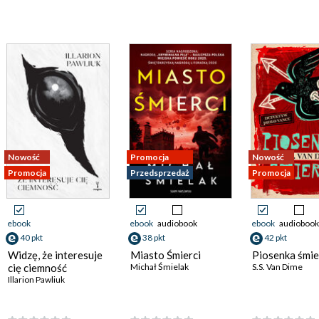
Nowość
Promocja
Nowość
Promocja
Przedsprzedaż
Promocja
ebook
ebook
audiobook
ebook
audiobook
40 pkt
38 pkt
42 pkt
Widzę, że interesuje
Miasto Śmierci
Piosenka śmie
cię ciemność
Michał Śmielak
S.S. Van Dime
Illarion Pawliuk