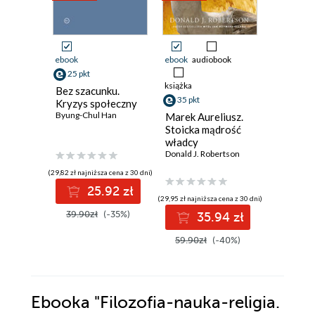
ebook
ebook
audiobook
ebook
aud
25 pkt
książka
książka
Bez szacunku.
35 pkt
36 pkt
Kryzys społeczny
Byung-Chul Han
Marek Aureliusz.
Myśl jak
Stoicka mądrość
filozof. 
władcy
koncepc
Donald J. Robertson
Sokrate
Donald J. 
(29,82 zł najniższa cena z 30 dni)
25.92 zł
(29,95 zł najniższa cena z 30 dni)
(33,50 zł najni
39.90zł
(-35%)
35.94 zł
3
59.90zł
(-40%)
67.00z
Ebooka
"Filozofia-nauka-religia.