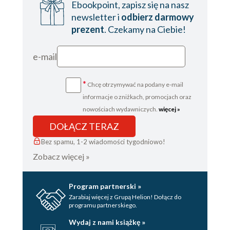
Ebookpoint, zapisz się na nasz
4. Konsekwencje społeczno-kulturowe dokonań
oświecenia 403
newsletter i
odbierz darmowy
Indeks osób 410
prezent
. Czekamy na Ciebie!
e-mail
*
Chcę otrzymywać na podany e-mail
informacje o zniżkach, promocjach oraz
nowościach wydawniczych.
więcej »
DOŁĄCZ TERAZ
Bez spamu, 1-2 wiadomości tygodniowo!
Zobacz więcej »
Program partnerski »
Zarabiaj więcej z Grupą Helion! Dołącz do
programu partnerskiego.
Wydaj z nami książkę »