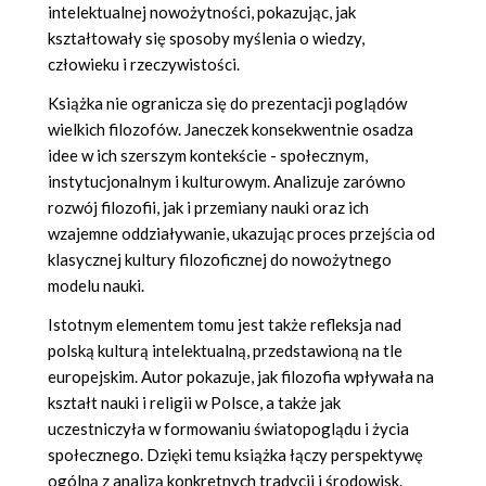
intelektualnej nowożytności, pokazując, jak
kształtowały się sposoby myślenia o wiedzy,
człowieku i rzeczywistości.
Książka nie ogranicza się do prezentacji poglądów
wielkich filozofów. Janeczek konsekwentnie osadza
idee w ich szerszym kontekście - społecznym,
instytucjonalnym i kulturowym. Analizuje zarówno
rozwój filozofii, jak i przemiany nauki oraz ich
wzajemne oddziaływanie, ukazując proces przejścia od
klasycznej kultury filozoficznej do nowożytnego
modelu nauki.
Istotnym elementem tomu jest także refleksja nad
polską kulturą intelektualną, przedstawioną na tle
europejskim. Autor pokazuje, jak filozofia wpływała na
kształt nauki i religii w Polsce, a także jak
uczestniczyła w formowaniu światopoglądu i życia
społecznego. Dzięki temu książka łączy perspektywę
ogólną z analizą konkretnych tradycji i środowisk.