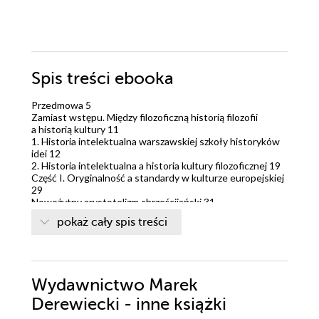
Spis treści
ebooka
Przedmowa 5
Zamiast wstępu. Między filozoficzną historią filozofii
a historią kultury 11
1. Historia intelektualna warszawskiej szkoły historyków
idei 12
2. Historia intelektualna a historia kultury filozoficznej 19
Część I. Oryginalność a standardy w kulturze europejskiej
29
Nowożytny arystotelizm chrześcijański 31
1. Ukonstytuowanie się nowożytnego arystotelizmu
pokaż cały spis treści
w XV w. 34
2. Nowożytny arystotelizm chrześcijański doby reformacji
i kontrreformacji 49
Racjonalizm a empiryzm w historii nowożytnej teorii nauki
– Francis Bacon i René Descartes 73
Wydawnictwo Marek
1. Francis Bacon 75
2. René Descartes 79
Derewiecki - inne książki
Integralność poznania ludzkiego w ujęciu Błażeja Pascala