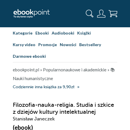
Kategorie
Ebooki
Audiobooki
Książki
Kursy video
Promocje
Nowości
Bestsellery
Darmowe ebooki
ebookpoint.pl
»
Popularnonaukowe i akademickie
»
📚
Nauki humanistyczne
Codziennie inna książka za 9,90zł
Filozofia-nauka-religia. Studia i szkice
z dziejów kultury intelektualnej
Stanisław Janeczek
(ebook)