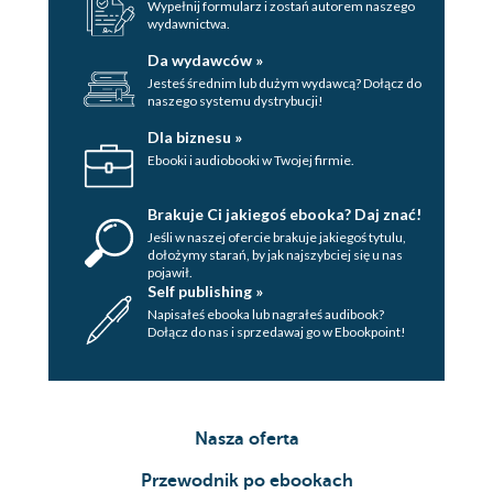
Wypełnij formularz i zostań autorem naszego
wydawnictwa.
Da wydawców »
Jesteś średnim lub dużym wydawcą? Dołącz do
naszego systemu dystrybucji!
Dla biznesu »
Ebooki i audiobooki w Twojej firmie.
Brakuje Ci jakiegoś ebooka? Daj znać!
Jeśli w naszej ofercie brakuje jakiegoś tytulu,
dołożymy starań, by jak najszybciej się u nas
pojawił.
Self publishing »
Napisałeś ebooka lub nagrałeś audibook?
Dołącz do nas i sprzedawaj go w Ebookpoint!
Nasza oferta
Przewodnik po ebookach