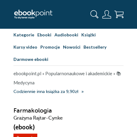
Kategorie
Ebooki
Audiobooki
Książki
Kursy video
Promocje
Nowości
Bestsellery
Darmowe ebooki
ebookpoint.pl
»
Popularnonaukowe i akademickie
»
📚
Medycyna
Codziennie inna książka za 9,90zł
Farmakologia
Grażyna Rajtar-Cynke
(ebook)