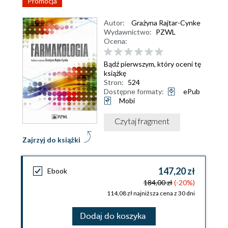
Promocja
Autor:
Grażyna Rajtar-Cynke
Wydawnictwo:
PZWL
Ocena:
Bądź pierwszym, który oceni tę
książkę
Stron:
524
Dostępne formaty:
ePub
Mobi
Czytaj fragment
Zajrzyj do książki
147,20 zł
Ebook
184,00 zł
(-20%)
114,08 zł najniższa cena z 30 dni
Dodaj do koszyka