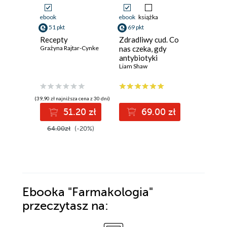
ebook
ebook
książka
ebook
51 pkt
69 pkt
47 pkt
Recepty
Zdradliwy cud. Co
Cudowne
Grażyna Rajtar-Cynke
nas czeka, gdy
Maja Sosn
antybiotyki
przestaną działać
Liam Shaw
(39,90 zł najniższa cena z 30 dni)
(59,00 zł najni
51.20 zł
69.00 zł
4
64.00zł
(-20%)
59.00z
Ebooka
"Farmakologia"
przeczytasz na: