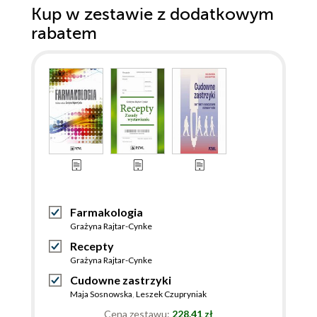
Kup w zestawie z dodatkowym
rabatem
Farmakologia
Grażyna Rajtar-Cynke
Recepty
Grażyna Rajtar-Cynke
Cudowne zastrzyki
Maja Sosnowska
,
Leszek Czupryniak
Cena zestawu:
228.41 zł