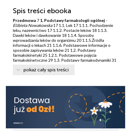
Spis treści
ebooka
Przedmowa
7
1. Podstawy farmakologii ogólnej
-
Elżbieta Nowakowska
17 1.1. Lek 17 1.1.1. Pochodzenie
leku, nazewnictwo 17 1.1.2. Postacie leków 18 1.1.3.
Dawki leków i dawkowanie 18 1.1.4. Sposoby
wprowadzania leków do organizmu 20 1.1.5.Źródła
informacji o lekach 21 1.1.6. Podstawowe informacje o
sposobie zapisywania leków 21 1.2. Podstawy
farmakokinetyki 25 1.2.1. Podstawowe pojęcia
farmakokinetyczne 29 1.3. Podstawy farmakodynamiki 31
1.3.1. Działanie leków 31 1.3.2. Mechanizmy działania
pokaż cały spis treści
leków 33 1.3.3. Interakcje leków 35 1.4. Podstawy
farmakoekonomiki 38
2. Leki wpływające na układ
autonomiczny, nerwy obwodowe i mięśnie
41 2.1. Leki
wpływające na układ przywspółczulny -
Róża Julia
Wiśniewska, Konstanty Wiśniewski
43 2.1.1. Leki
pobudzające czynność układu przywspółczulnego (leki
cholinomimetyczne) 44 2.1.2. Leki hamujące czynność
układu przywspółczulnego (cholinolityki,
parasympatykolityki) 47 2.2. Leki wpływające na układ
współczulny -
Róża Julia Wiśniewska, Konstanty
Wiśniewski
50 2.2.1. Leki pobudzające układ
adrenergiczny (sympatykomimetyki) 52 2.2.2. Leki
hamujące czynność układu współczulnego 58 2.3. Leki