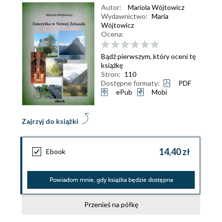
Autor:
Mariola Wójtowicz
Wydawnictwo:
Maria
Wójtowicz
Ocena:
Bądź pierwszym, który oceni tę
książkę
Stron:
110
Dostępne formaty:
PDF
ePub
Mobi
Zajrzyj do książki
14,40 zł
Ebook
Powiadom mnie, gdy książka będzie dostępna
Przenieś na półkę