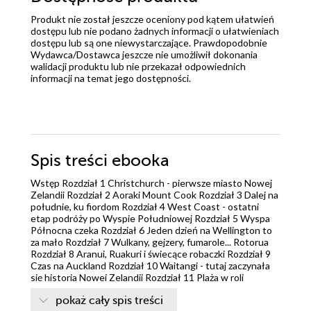
Produkt nie został jeszcze oceniony pod kątem ułatwień
dostępu lub nie podano żadnych informacji o ułatwieniach
dostępu lub są one niewystarczające. Prawdopodobnie
Wydawca/Dostawca jeszcze nie umożliwił dokonania
walidacji produktu lub nie przekazał odpowiednich
informacji na temat jego dostępności.
Spis treści
ebooka
Wstęp Rozdział 1 Christchurch - pierwsze miasto Nowej
Zelandii Rozdział 2 Aoraki Mount Cook Rozdział 3 Dalej na
południe, ku fiordom Rozdział 4 West Coast - ostatni
etap podróży po Wyspie Południowej Rozdział 5 Wyspa
Północna czeka Rozdział 6 Jeden dzień na Wellington to
za mało Rozdział 7 Wulkany, gejzery, fumarole... Rotorua
Rozdział 8 Aranui, Ruakuri i świecące robaczki Rozdział 9
Czas na Auckland Rozdział 10 Waitangi - tutaj zaczynała
się historia Nowej Zelandii Rozdział 11 Plaża w roli
autostrady, miejsce gdzie duchy odchodzą, kauri i order
pokaż cały spis treści
collie Rozdział 12 Jeszcze trochę Auckland Rozdział 13