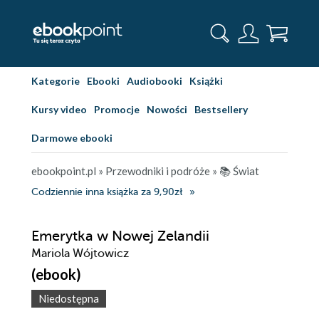
Kategorie
Ebooki
Audiobooki
Książki
Kursy video
Promocje
Nowości
Bestsellery
Darmowe ebooki
ebookpoint.pl
»
Przewodniki i podróże
»
📚 Świat
Codziennie inna książka za 9,90zł
Emerytka w Nowej Zelandii
Mariola Wójtowicz
(ebook)
Niedostępna