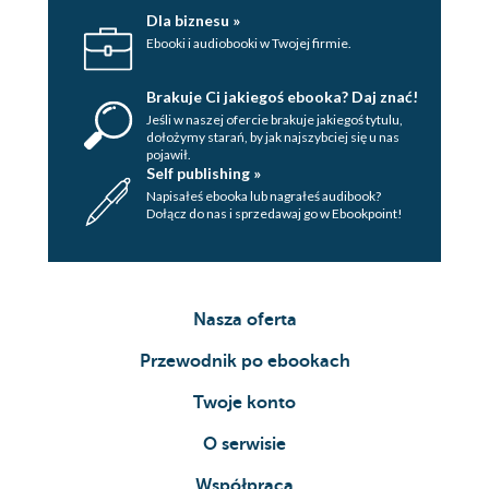
Dla biznesu »
Ebooki i audiobooki w Twojej firmie.
Brakuje Ci jakiegoś ebooka? Daj znać!
Jeśli w naszej ofercie brakuje jakiegoś tytulu,
dołożymy starań, by jak najszybciej się u nas
pojawił.
Self publishing »
Napisałeś ebooka lub nagrałeś audibook?
Dołącz do nas i sprzedawaj go w Ebookpoint!
Nasza oferta
Przewodnik po ebookach
Twoje konto
O serwisie
Współpraca