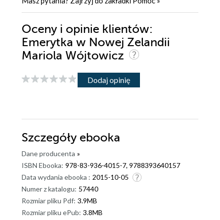
Masz pytania? Zajrzyj do zakładki
Pomoc
»
Oceny i opinie klientów:
Emerytka w Nowej Zelandii
Mariola Wójtowicz
Dodaj opinię
Szczegóły
ebooka
Dane producenta
»
ISBN Ebooka:
978-83-936-4015-7, 9788393640157
Data wydania ebooka :
2015-10-05
Numer z katalogu:
57440
Rozmiar pliku Pdf:
3.9MB
Rozmiar pliku ePub:
3.8MB