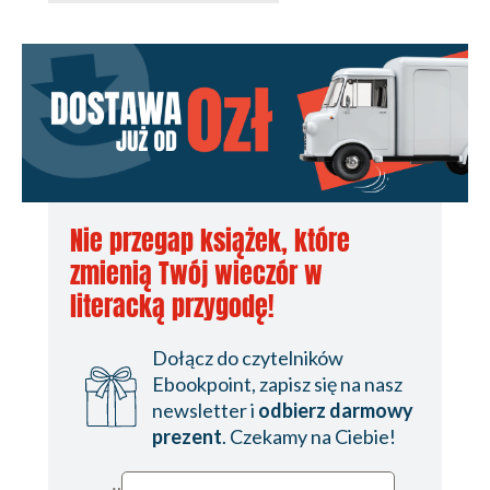
Rangitoto i Devonport Rozdział 14 Coromandel -
pożegnanie z Nową Zelandią
Nie przegap książek, które
zmienią Twój wieczór w
literacką przygodę!
Dołącz do czytelników
Ebookpoint, zapisz się na nasz
newsletter i
odbierz darmowy
prezent
. Czekamy na Ciebie!