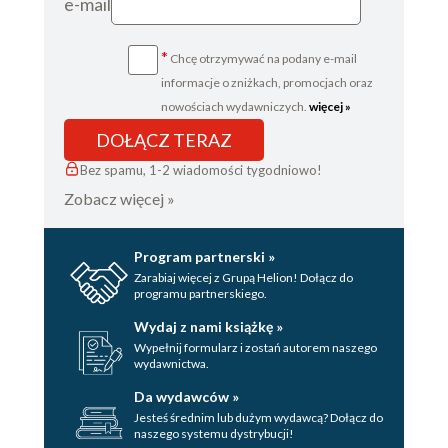
e-mail
*
Chcę otrzymywać na podany e-mail
informacje o zniżkach, promocjach oraz
nowościach wydawniczych.
więcej »
DOŁĄCZ TERAZ
Bez spamu, 1-2 wiadomości tygodniowo!
Zobacz więcej »
Program partnerski »
Zarabiaj więcej z Grupą Helion! Dołącz do
programu partnerskiego.
Wydaj z nami książkę »
Wypełnij formularz i zostań autorem naszego
wydawnictwa.
Da wydawców »
Jesteś średnim lub dużym wydawcą? Dołącz do
naszego systemu dystrybucji!