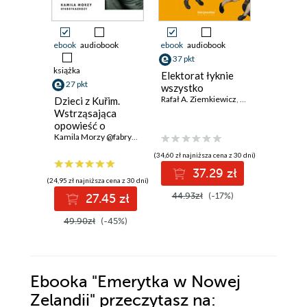
ebook
audiobook
ebook
audiobook
ebook
37 pkt
36 pkt
książka
Elektorat łyknie
Norymbe
27 pkt
wszystko
Naziści 
Rafał A. Ziemkiewicz
,
Paweł Lisicki
psychiat
Dzieci z Kuřim.
Jack El-Hai
Wstrząsająca
opowieść o
przemocy,
Kamila Morzy @fabrykagrozy
manipulacji i sekcie
(34,60 zł najniższa cena z 30 dni)
(24,90 zł najni
37.29 zł
3
(24,95 zł najniższa cena z 30 dni)
44.93zł
(-17%)
47.90z
27.45 zł
49.90zł
(-45%)
Ebooka
"Emerytka w Nowej
Zelandii"
przeczytasz na: