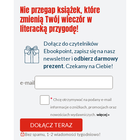
Nie przegap książek, które
zmienią Twój wieczór w
literacką przygodę!
Dołącz do czytelników
Ebookpoint, zapisz się na nasz
newsletter i
odbierz darmowy
prezent
. Czekamy na Ciebie!
e-mail
*
Chcę otrzymywać na podany e-mail
informacje o zniżkach, promocjach oraz
nowościach wydawniczych.
więcej »
DOŁĄCZ TERAZ
Bez spamu, 1-2 wiadomości tygodniowo!