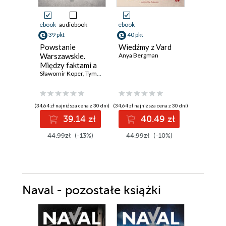
ebook
audiobook
ebook
ebook
39 pkt
40 pkt
23 pkt
Powstanie
Wiedźmy z Vard
Od awok
Warszawskie.
Anya Bergman
zapote.
Między faktami a
które uz
legendą
Sławomir Koper
,
Tymoteusz Pawłowski
smakiem
Jarosław 
(34,64 zł najniższa cena z 30 dni)
(34,64 zł najniższa cena z 30 dni)
(20,69 zł najni
39.14 zł
40.49 zł
2
44.99zł
(-13%)
44.99zł
(-10%)
29.99z
Naval - pozostałe książki