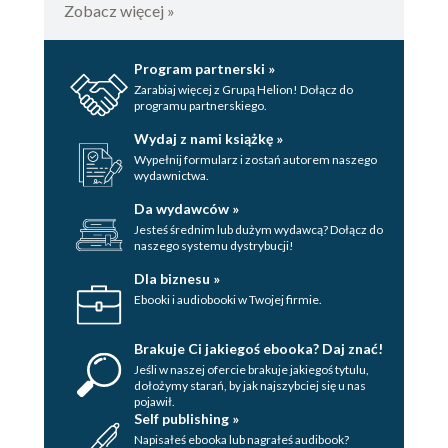
Zobacz więcej »
Program partnerski »
Zarabiaj więcej z Grupą Helion! Dołącz do
programu partnerskiego.
Wydaj z nami książkę »
Wypełnij formularz i zostań autorem naszego
wydawnictwa.
Da wydawców »
Jesteś średnim lub dużym wydawcą? Dołącz do
naszego systemu dystrybucji!
Dla biznesu »
Ebooki i audiobooki w Twojej firmie.
Brakuje Ci jakiegoś ebooka? Daj znać!
Jeśli w naszej ofercie brakuje jakiegoś tytulu,
dołożymy starań, by jak najszybciej się u nas
pojawił.
Self publishing »
Napisałeś ebooka lub nagrałeś audibook?