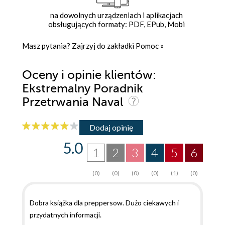
na dowolnych urządzeniach i aplikacjach
obsługujących formaty: PDF, EPub, Mobi
Masz pytania? Zajrzyj do zakładki
Pomoc
»
Oceny i opinie klientów:
Ekstremalny Poradnik
Przetrwania Naval
Dodaj opinię
5.0
1
2
3
4
5
6
(0)
(0)
(0)
(0)
(1)
(0)
Dobra książka dla preppersow. Dużo ciekawych i
przydatnych informacji.