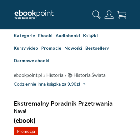
Kategorie
Ebooki
Audiobooki
Książki
Kursy video
Promocje
Nowości
Bestsellery
Darmowe ebooki
ebookpoint.pl
»
Historia
»
📚 Historia Świata
Codziennie inna książka za 9,90zł
Ekstremalny Poradnik Przetrwania
Naval
(ebook)
Promocja