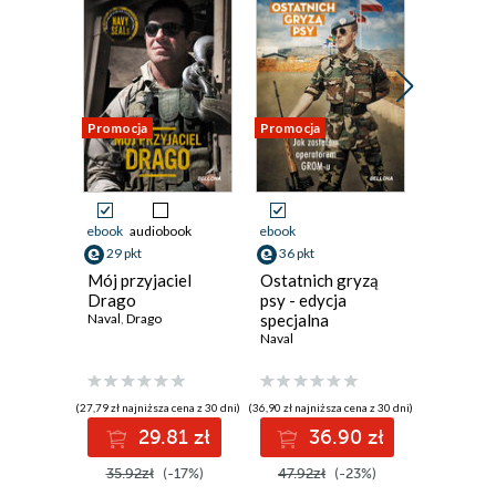
Promocja
Promocja
Promocja
ebook
audiobook
ebook
ebook
aud
29 pkt
36 pkt
37 pkt
Mój przyjaciel
Ostatnich gryzą
Afganis
Drago
psy - edycja
kołach
Naval
,
Drago
specjalna
Naval
limitowana
Naval
(27,79 zł najniższa cena z 30 dni)
(36,90 zł najniższa cena z 30 dni)
(35,79 zł najni
29.81 zł
36.90 zł
3
35.92zł
(-17%)
47.92zł
(-23%)
45.00z