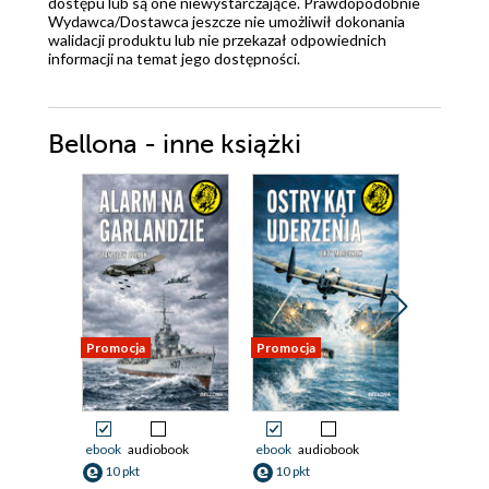
dostępu lub są one niewystarczające. Prawdopodobnie
Wydawca/Dostawca jeszcze nie umożliwił dokonania
walidacji produktu lub nie przekazał odpowiednich
informacji na temat jego dostępności.
Bellona - inne książki
Promocja
Promocja
Promocja
ebook
audiobook
ebook
audiobook
ebook
aud
10 pkt
10 pkt
10 pkt