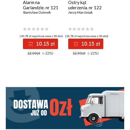
Alarm na
Ostry kąt
Ostatnie
Garlandzie. nr 121
uderzenia. nr 122
Łazienek
Stanisław Ozimek
Jerzy Marciniak
Andrzej M
(10,78 zł najniższa cena z 30 dni)
(10,78 zł najniższa cena z 30 dni)
(10,00 zł najni
10.15 zł
10.15 zł
1
12.99zł
(-22%)
12.99zł
(-22%)
12.99z