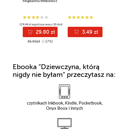
Magdalena Witkiewicz
(29,44 zł najniższa cena z 30 dni)
(23,99 zł najni
29.80 zł
3.49 zł
1
35.90zł
(-17%)
23.99z
Ebooka
"Dziewczyna, którą
nigdy nie byłam"
przeczytasz na:
czytnikach Inkbook, Kindle, Pocketbook,
Onyx Boox i innych