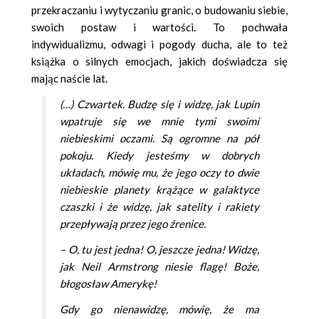
przekraczaniu i wytyczaniu granic, o budowaniu siebie,
swoich postaw i wartości. To pochwała
indywidualizmu, odwagi i pogody ducha, ale to też
książka o silnych emocjach, jakich doświadcza się
mając naście lat.
(…) Czwartek. Budzę się i widzę,
jak
Lupin
wpatruje się we mnie tymi swoimi
niebieskimi oczami. Są ogromne na pół
pokoju. Kiedy jesteśmy w dobrych
układach, mówię mu, że jego oczy to dwie
niebieskie planety krążące w galaktyce
czaszki i że widzę, jak satelity i rakiety
przepływają przez jego źrenice.
– O,
tu
jest jedna! O, jeszcze jedna! Widzę,
jak Neil Armstrong niesie flagę! Boże,
błogosław Amerykę!
Gdy
go nienawidzę, mówię, że ma