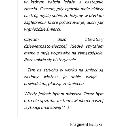
w którym babcia leżała, a następnie
zmarła. Czasem, gdy ogarnia mnie ckliwy
nastrój, myślę sobie, że leżymy w płytkim
zagłębieniu, które pozostawił jej duch, jak
w gnieździe śmierci.
Czytam dużo literatury
dziewiętnastowiecznej. Kiedyś spytałam
mamę o moją wyprawkę
na
zamążpójście.
Roześmiała się histerycznie.
– Tam
na
strychu w worku na śmieci są
zasłony. Możesz je sobie wziąć –
powiedziała, płacząc ze śmiechu.
Wtedy
jednak byłam młodsza. Teraz bym
o to nie spytała. Jestem świadoma naszej
„sytuacji finansowej” (…)
Fragment książki