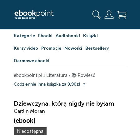
Kategorie
Ebooki
Audiobooki
Książki
Kursy video
Promocje
Nowości
Bestsellery
Darmowe ebooki
ebookpoint.pl
»
Literatura
»
📚 Powieść
Codziennie inna książka za 9,90zł
Dziewczyna, którą nigdy nie byłam
Caitlin Moran
(ebook)
Niedostępna