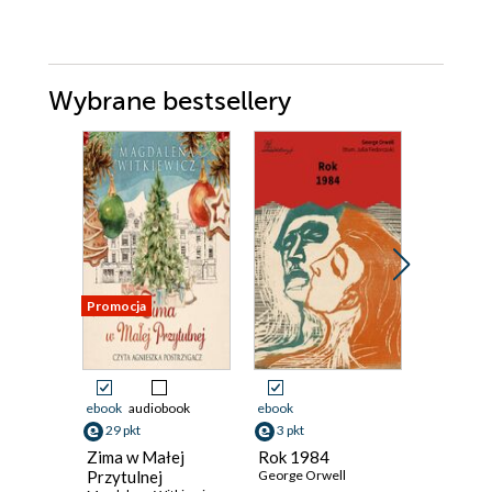
Wybrane bestsellery
Promocja
Promocja
ebook
audiobook
ebook
ebook
aud
29 pkt
3 pkt
19 pkt
Zima w Małej
Rok 1984
Folwark
Przytulnej
George Orwell
George Or