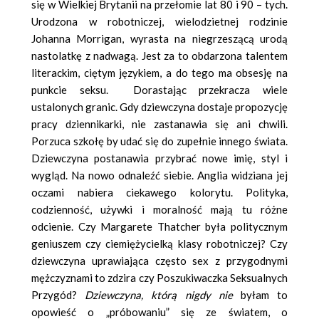
się w Wielkiej Brytanii na przełomie lat 80 i 90 – tych.
Urodzona w robotniczej, wielodzietnej rodzinie
Johanna Morrigan, wyrasta na niegrzeszącą urodą
nastolatkę z nadwagą. Jest za to obdarzona talentem
literackim, ciętym językiem, a do tego ma obsesję na
punkcie seksu. Dorastając przekracza wiele
ustalonych granic. Gdy dziewczyna dostaje propozycję
pracy dziennikarki, nie zastanawia się ani chwili.
Porzuca szkołę by udać się do zupełnie innego świata.
Dziewczyna postanawia przybrać nowe imię, styl i
wygląd. Na nowo odnaleźć siebie. Anglia widziana jej
oczami nabiera ciekawego kolorytu. Polityka,
codzienność, używki i moralność mają tu różne
odcienie. Czy Margarete Thatcher była politycznym
geniuszem czy ciemiężycielką klasy robotniczej? Czy
dziewczyna uprawiająca często sex z przygodnymi
mężczyznami to zdzira czy Poszukiwaczka Seksualnych
Przygód?
Dziewczyna, którą nigdy nie
byłam to
opowieść o „próbowaniu” się ze światem, o