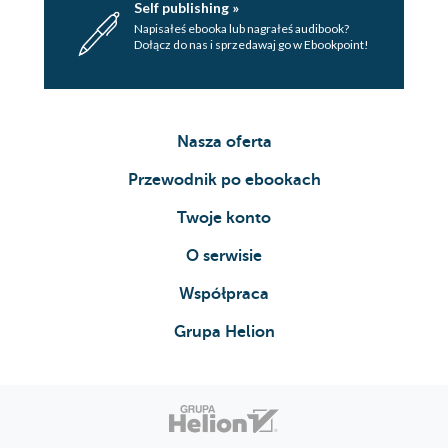
Self publishing »
Napisałeś ebooka lub nagrałeś audibook?
Dołącz do nas i sprzedawaj go w Ebookpoint!
Nasza oferta
Przewodnik po ebookach
Twoje konto
O serwisie
Współpraca
Grupa Helion