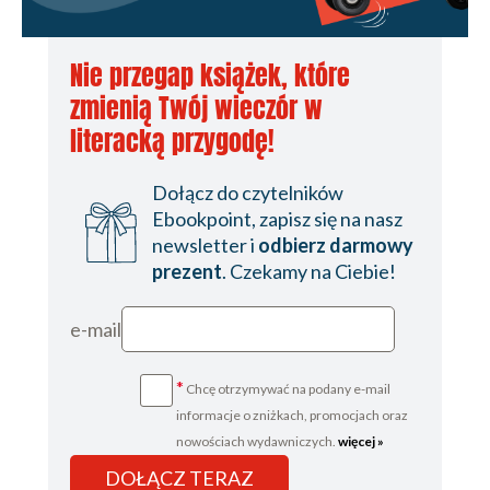
Nie przegap książek, które
zmienią Twój wieczór w
literacką przygodę!
Dołącz do czytelników
Ebookpoint, zapisz się na nasz
newsletter i
odbierz darmowy
prezent
. Czekamy na Ciebie!
e-mail
*
Chcę otrzymywać na podany e-mail
informacje o zniżkach, promocjach oraz
nowościach wydawniczych.
więcej »
DOŁĄCZ TERAZ