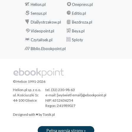
Helion.pl
Onepress.pl
Sensus.pl
Editio.pl
DlaBystrzakow.pl
Bezdroza.pl
Videopoint.pl
Beya.pl
Czytalisek.pl
Sploty
Biblio.Ebookpoint.pl
© Helion 1991-2026
Helion.pl sp. z o.o.
tel. (32) 230-98-63
ul. Kościuszki 1c
e-mail:
[wyświetl email]@ebookpoint.pl
44-100 Gliwice
NIP: 6312636254
Regon: 241989027
Designed with ♥ by
Tonik.pl
Pełna wersja strony »