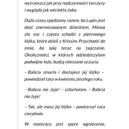
wytrzeszcz jak przy nadczynności tarczycy
i wygląda jak wściekła żaba.
Dużo
czasu
spędzamy razem, bo Lupin jest
dość znerwicowanym dzieckiem. Miewa
złe sny i często schodzi z piętrowego
łóżka, które dzieli z Krissim. Przychodzi do
mnie, bo śpię teraz na tapczanie.
Okoliczności, w których odziedziczyłam
podwójne łoże, budzą mieszane uczucia.
– Babcia zmarła i dostajesz
jej
łóżko –
powiedział tata w kwietniu zeszłego roku.
– Babcia
nie
żyje! – szlochałam. – Babcia
nie żyje!
– Tak,
ale
masz jej łóżko – powtarzał tata
cierpliwie.
W materacu
jest
spore wgniecenie,