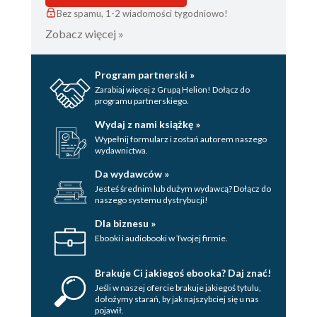
Bez spamu, 1-2 wiadomości tygodniowo!
Zobacz więcej »
Program partnerski »
Zarabiaj więcej z Grupą Helion! Dołącz do
programu partnerskiego.
Wydaj z nami książkę »
Wypełnij formularz i zostań autorem naszego
wydawnictwa.
Da wydawców »
Jesteś średnim lub dużym wydawcą? Dołącz do
naszego systemu dystrybucji!
Dla biznesu »
Ebooki i audiobooki w Twojej firmie.
Brakuje Ci jakiegoś ebooka? Daj znać!
Jeśli w naszej ofercie brakuje jakiegoś tytulu,
dołożymy starań, by jak najszybciej się u nas
pojawił.