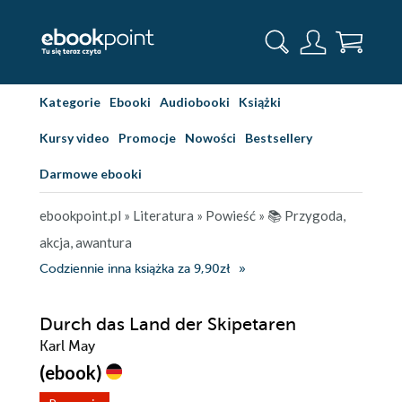
Kategorie
Ebooki
Audiobooki
Książki
Kursy video
Promocje
Nowości
Bestsellery
Darmowe ebooki
ebookpoint.pl
»
Literatura
»
Powieść
»
📚 Przygoda,
akcja, awantura
Codziennie inna książka za 9,90zł
Durch das Land der Skipetaren
Karl May
(ebook)