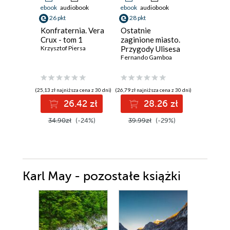
ebook
audiobook
ebook
audiobook
ebook
26 pkt
28 pkt
11 pkt
Konfraternia. Vera
Ostatnie
Ostatni 
Crux - tom 1
zaginione miasto.
Fernando
Krzysztof Piersa
Przygody Ulisesa
Vidala. Tom 2
Fernando Gamboa
(25,13 zł najniższa cena z 30 dni)
(26,79 zł najniższa cena z 30 dni)
(10,99 zł najni
26.42 zł
28.26 zł
1
34.90zł
(-24%)
39.99zł
(-29%)
14.99z
Karl May - pozostałe książki