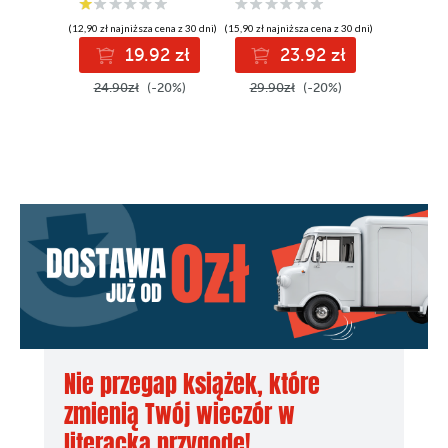
(12,90 zł najniższa cena z 30 dni)
(15,90 zł najniższa cena z 30 dni)
(15,90 zł najni
19.92 zł
23.92 zł
2
24.90zł
(-20%)
29.90zł
(-20%)
29.90z
Nie przegap książek, które
zmienią Twój wieczór w
literacką przygodę!