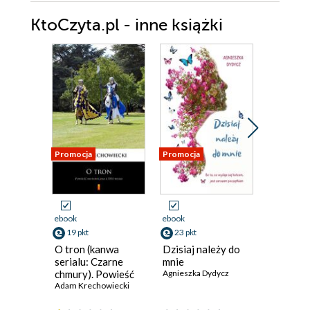
KtoCzyta.pl - inne książki
Promocja
Promocja
Promocja
ebook
ebook
ebook
19 pkt
23 pkt
23 pkt
O tron (kanwa
Dzisiaj należy do
Marzeni
serialu: Czarne
mnie
termine
chmury). Powieść
Agnieszka Dydycz
Agnieszka
historyczna z XVII
Adam Krechowiecki
wieku