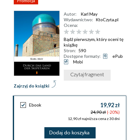
Promocja
Autor:
Karl May
Wydawnictwo:
KtoCzyta.pl
Ocena:
Bądź pierwszym, który oceni tę
książkę
Stron:
590
Dostępne formaty:
ePub
Mobi
Czytaj fragment
Zajrzyj do książki
19,92 zł
Ebook
24,90 zł
(-20%)
12,90 zł najniższa cena z 30 dni
Dodaj do koszyka