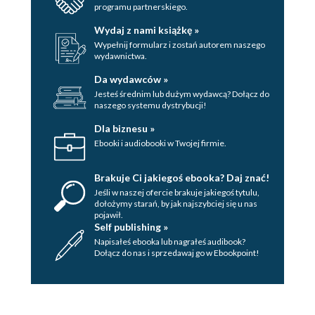
programu partnerskiego.
Wydaj z nami książkę »
Wypełnij formularz i zostań autorem naszego
wydawnictwa.
Da wydawców »
Jesteś średnim lub dużym wydawcą? Dołącz do
naszego systemu dystrybucji!
Dla biznesu »
Ebooki i audiobooki w Twojej firmie.
Brakuje Ci jakiegoś ebooka? Daj znać!
Jeśli w naszej ofercie brakuje jakiegoś tytulu,
dołożymy starań, by jak najszybciej się u nas
pojawił.
Self publishing »
Napisałeś ebooka lub nagrałeś audibook?
Dołącz do nas i sprzedawaj go w Ebookpoint!