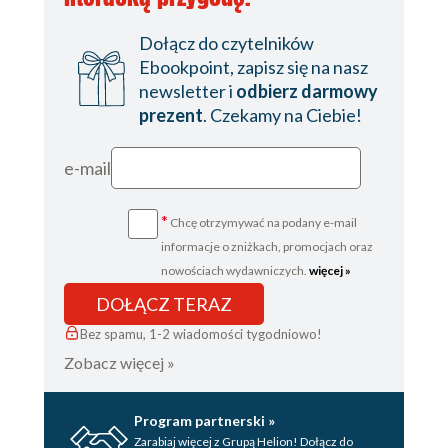
Dołącz do czytelników
Ebookpoint, zapisz się na nasz
newsletter i
odbierz darmowy
prezent
. Czekamy na Ciebie!
e-mail
*
Chcę otrzymywać na podany e-mail
informacje o zniżkach, promocjach oraz
nowościach wydawniczych.
więcej »
DOŁĄCZ TERAZ
Bez spamu, 1-2 wiadomości tygodniowo!
Zobacz więcej »
Program partnerski »
Zarabiaj więcej z Grupą Helion! Dołącz do