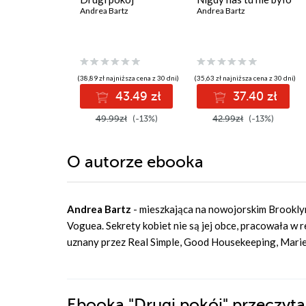
Andrea Bartz
Andrea Bartz
(38,89 zł najniższa cena z 30 dni)
(35,63 zł najniższa cena z 30 dni)
43.49 zł
37.40 zł
49.99zł
(-13%)
42.99zł
(-13%)
O autorze
ebooka
Andrea Bartz
- mieszkająca na nowojorskim Brooklyni
Voguea. Sekrety kobiet nie są jej obce, pracowała w red
uznany przez Real Simple, Good Housekeeping, Marie 
Ebooka
"Drugi pokój"
przeczyta