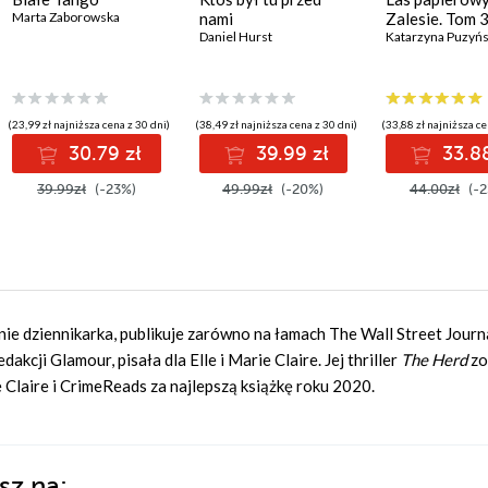
Marta Zaborowska
nami
Zalesie. Tom 
Daniel Hurst
Katarzyna Puzyń
(23,99 zł najniższa cena z 30 dni)
(38,49 zł najniższa cena z 30 dni)
(33,88 zł najniższa ce
30.79 zł
39.99 zł
33.88
39.99zł
(-23%)
49.99zł
(-20%)
44.00zł
(-2
e dziennikarka, publikuje zarówno na łamach The Wall Street Journal
akcji Glamour, pisała dla Elle i Marie Claire. Jej thriller
The Herd
zo
Claire i CrimeReads za najlepszą książkę roku 2020.
sz na: