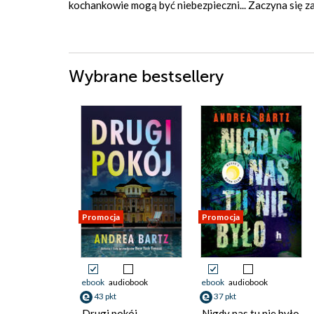
kochankowie mogą być niebezpieczni... Zaczyna się za
Wybrane bestsellery
Promocja
Promocja
ebook
audiobook
ebook
audiobook
43 pkt
37 pkt
Drugi pokój
Nigdy nas tu nie było