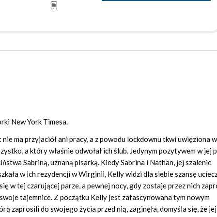
orki New York Timesa.
: nie ma przyjaciół ani pracy, a z powodu lockdownu tkwi uwięziona w
ystko, a który właśnie odwołał ich ślub. Jedynym pozytywem w jej 
iństwa Sabriną, uznaną pisarką. Kiedy Sabrina i Nathan, jej szalenie
kała w ich rezydencji w Wirginii, Kelly widzi dla siebie szansę uciec
ę w tej czarującej parze, a pewnej nocy, gdy zostaje przez nich zap
 swoje tajemnice. Z początku Kelly jest zafascynowana tym nowym
ą zaprosili do swojego życia przed nią, zaginęła, domyśla się, że jej