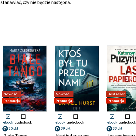
stanawiać, czy nie będzie następna.
Nowość
Nowość
Bestseller
Promocja
Promocja
Promocja
ebook
audiobook
ebook
audiobook
ebook
audiobook
30 pkt
39 pkt
33 pkt
Białe Tango
Ktoś był tu przed
Las papierowy