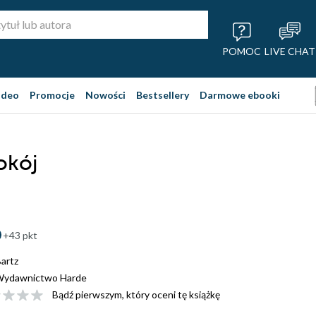
POMOC
LIVE CHAT
ideo
Promocje
Nowości
Bestsellery
Darmowe ebooki
okój
+43 pkt
artz
ydawnictwo Harde
Bądź pierwszym, który oceni tę książkę