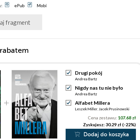
y:
ePub
Mobi
aj fragment
 rabatem
Drugi pokój
Andrea Bartz
Nigdy nas tu nie było
Andrea Bartz
Alfabet Millera
Leszek Miller
,
Jacek Prusinowski
Cena zestawu:
107.68 zł
Zyskujesz: 30.29 zł (-22%)
Dodaj do koszyka