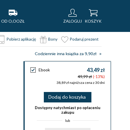
OD O,OOZŁ
ZALOGUJ
KOSZYK
Pobierz aplikację
Bony
Podaruj prezent
Codziennie inna książka za 9,90zł
43,49 zł
Ebook
49,99 zł
(-13%)
38,89 zł najniższa cena z 30 dni
Dodaj do koszyka
Dostępny natychmiast po opłaceniu
zakupu
lub