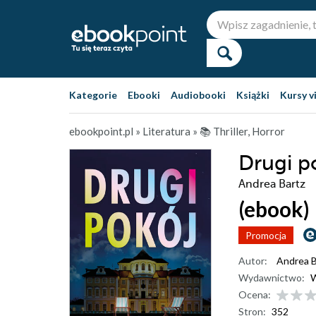
Kategorie
Ebooki
Audiobooki
Książki
Kursy v
ebookpoint.pl
»
Literatura
»
📚 Thriller, Horror
Drugi p
Andrea Bartz
(ebook)
Promocja
Autor:
Andrea B
Wydawnictwo:
W
Ocena:
Stron:
352