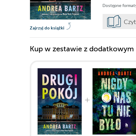
Dostępne format
Czyt
Zajrzyj do książki
Kup w zestawie z dodatkowym