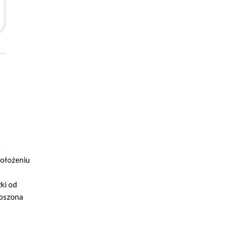
położeniu
zki od
roszona