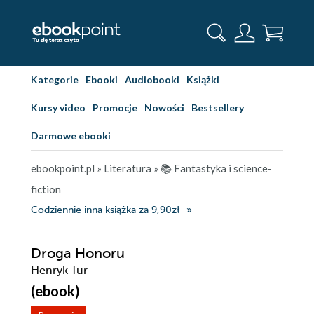
Kategorie
Ebooki
Audiobooki
Książki
Kursy video
Promocje
Nowości
Bestsellery
Darmowe ebooki
ebookpoint.pl
»
Literatura
»
📚 Fantastyka i science-
fiction
Codziennie inna książka za 9,90zł
Droga Honoru
Henryk Tur
(ebook)