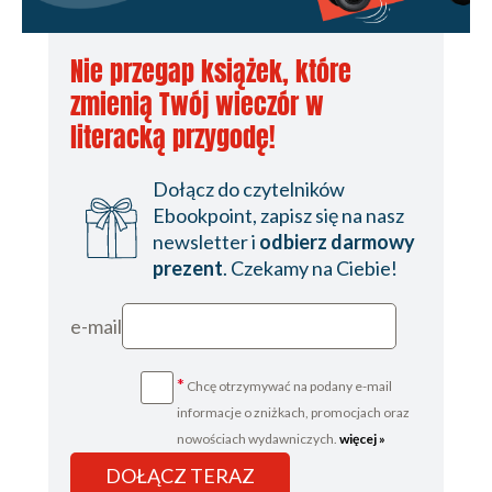
Nie przegap książek, które
zmienią Twój wieczór w
literacką przygodę!
Dołącz do czytelników
Ebookpoint, zapisz się na nasz
newsletter i
odbierz darmowy
prezent
. Czekamy na Ciebie!
e-mail
*
Chcę otrzymywać na podany e-mail
informacje o zniżkach, promocjach oraz
nowościach wydawniczych.
więcej »
DOŁĄCZ TERAZ