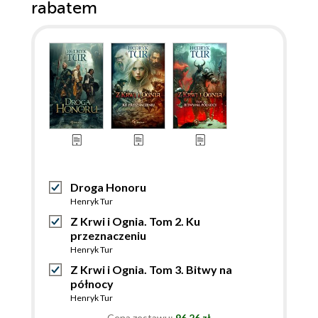
rabatem
Droga Honoru
Henryk Tur
Z Krwi i Ognia. Tom 2. Ku
przeznaczeniu
Henryk Tur
Z Krwi i Ognia. Tom 3. Bitwy na
północy
Henryk Tur
Cena zestawu:
96.26 zł