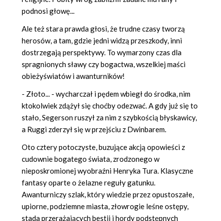
podnosi głowę...
Ale też stara prawda głosi, że trudne czasy tworzą
herosów, a tam, gdzie jedni widzą przeszkody, inni
dostrzegają perspektywy. To wymarzony czas dla
spragnionych sławy czy bogactwa, wszelkiej maści
obieżyświatów i awanturników!
- Złoto... - wycharczał i pędem wbiegł do środka, nim
ktokolwiek zdążył się choćby odezwać. A gdy już się to
stało, Segerson ruszył za nim z szybkością błyskawicy,
a Ruggi zderzył się w przejściu z Dwinbarem.
Oto cztery potoczyste, buzujące akcją opowieści z
cudownie bogatego świata, zrodzonego w
nieposkromionej wyobraźni Henryka Tura. Klasyczne
fantasy oparte o żelazne reguły gatunku.
Awanturniczy szlak, który wiedzie przez opustoszałe,
upiorne, podziemne miasta, złowrogie leśne ostępy,
stada przerażających bestii i hordy podstępnych