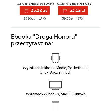
(32,72 zł najniższa cena z 30 dni)
(32,72 zł najniższa cena z 30 dni)
(33,92 zł najni
33.12 zł
33.12 zł
3
39.90zł
(-17%)
39.90zł
(-17%)
39.90z
Ebooka
"Droga Honoru"
przeczytasz na:
czytnikach Inkbook, Kindle, Pocketbook,
Onyx Boox i innych
systemach Windows, MacOS i innych