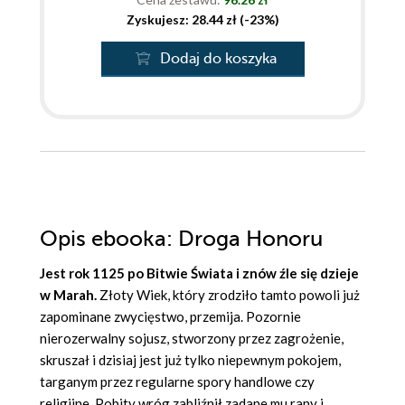
Zyskujesz: 28.44 zł (-23%)
Dodaj do koszyka
Opis
ebooka
: Droga Honoru
Jest rok 1125 po Bitwie Świata i znów źle się dzieje
w Marah.
Złoty Wiek, który zrodziło tamto powoli już
zapominane zwycięstwo, przemija. Pozornie
nierozerwalny sojusz, stworzony przez zagrożenie,
skruszał i dzisiaj jest już tylko niepewnym pokojem,
targanym przez regularne spory handlowe czy
religijne. Pobity wróg zabliźnił zadane mu rany i