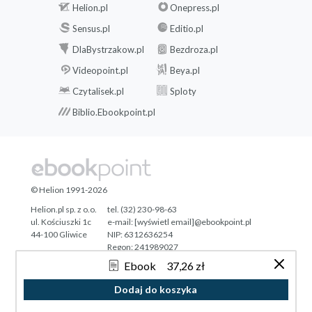
Helion.pl
Onepress.pl
Sensus.pl
Editio.pl
DlaBystrzakow.pl
Bezdroza.pl
Videopoint.pl
Beya.pl
Czytalisek.pl
Sploty
Biblio.Ebookpoint.pl
© Helion 1991-2026
Helion.pl sp. z o.o.
tel. (32) 230-98-63
ul. Kościuszki 1c
e-mail:
[wyświetl email]@ebookpoint.pl
44-100 Gliwice
NIP: 6312636254
Regon: 241989027
Ebook
37,26 zł
Designed with ♥ by
Tonik.pl
Dodaj do koszyka
Pełna wersja strony »