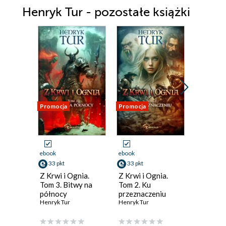
Henryk Tur - pozostałe książki
Promocja
Promocja
Promocja
ebook
ebook
ebook
33 pkt
33 pkt
33 pkt
Z Krwi i Ognia.
Z Krwi i Ognia.
Z Krwi i
Tom 3. Bitwy na
Tom 2. Ku
Tom 1. R
północy
przeznaczeniu
Rozkosz
Henryk Tur
Henryk Tur
Henryk Tu