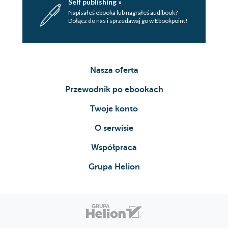
Self publishing »
Napisałeś ebooka lub nagrałeś audibook?
Dołącz do nas i sprzedawaj go w Ebookpoint!
Nasza oferta
Przewodnik po ebookach
Twoje konto
O serwisie
Współpraca
Grupa Helion