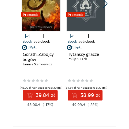
Promocja
Promocja
Promocja
ebook
audiobook
ebook
audiobook
ebook
aud
39 pkt
38 pkt
35 pkt
Gorath. Zabójcy
Tytańscy gracze
Mileniu
bogów
Philip K. Dick
John Varle
Janusz Stankiewicz
(48,00 zł najniższa cena z 30 dni)
(34,99 zł najniższa cena z 30 dni)
(29,24 zł najni
39.84 zł
38.99 zł
3
48.00zł
(-17%)
49.99zł
(-22%)
44.99z