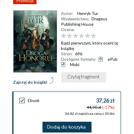
Promocja
Autor:
Henryk Tur
Wydawnictwo:
Drageus
Publishing House
Ocena:
Bądź pierwszym, który oceni tę
książkę
Stron:
696
Dostępne formaty:
ePub
Mobi
Czytaj fragment
Zajrzyj do książki
37,26 zł
Ebook
44,90 zł
(-17%)
36,82 zł najniższa cena z 30 dni
Dodaj do koszyka