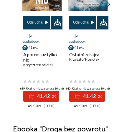
Promocja
Odsłuchaj
Odsłuchaj
audiobook
audiobook
ebook
41 pkt
41 pkt
36 pkt
A potem już tylko
Ostatni zdrajca
Ostatni 
nic
Krzysztof Koziołek
Krzysztof 
Krzysztof Koziołek
(49,90 zł najniższa cena z 30 dni)
(40,92 zł najniższa cena z 30 dni)
(33,90 zł najni
41.42 zł
41.42 zł
3
49.90zł
(-17%)
49.90zł
(-17%)
45.00z
Ebooka
"Droga bez powrotu"