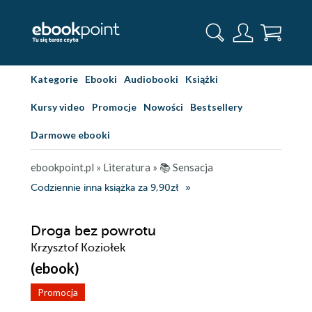
Kategorie
Ebooki
Audiobooki
Książki
Kursy video
Promocje
Nowości
Bestsellery
Darmowe ebooki
ebookpoint.pl
»
Literatura
»
📚 Sensacja
Codziennie inna książka za 9,90zł
Droga bez powrotu
Krzysztof Koziołek
(ebook)
Promocja