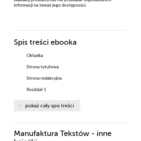
informacji na temat jego dostępności.
Spis treści
ebooka
Okładka
Strona tytułowa
Strona redakcyjna
Rozdział 1
Rozdział 2
pokaż cały spis treści
Rozdział 3
Rozdział 4
Manufaktura Tekstów - inne
Rozdział 5