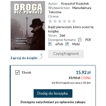
Autor:
Krzysztof Koziołek
Wydawnictwo:
Manufaktura
Tekstów
Ocena:
Bądź pierwszym, który oceni tę
książkę
Stron:
266
Dostępne formaty:
PDF
ePub
Mobi
Czytaj fragment
Zajrzyj do książki
15,92 zł
Ebook
19,90 zł
(-20%)
14,90 zł najniższa cena z 30 dni
Dodaj do koszyka
Dostępny natychmiast po opłaceniu zakupu