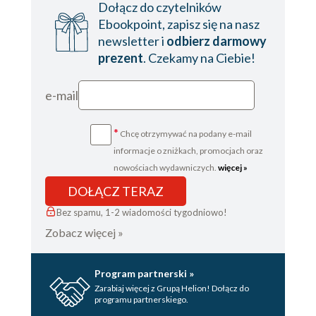
Dołącz do czytelników
Rozdział 31
Ebookpoint, zapisz się na nasz
newsletter i
odbierz darmowy
Rozdział 32
prezent
. Czekamy na Ciebie!
Rozdział 33
Rozdział 34
e-mail
*
Chcę otrzymywać na podany e-mail
informacje o zniżkach, promocjach oraz
nowościach wydawniczych.
więcej »
DOŁĄCZ TERAZ
Bez spamu, 1-2 wiadomości tygodniowo!
Zobacz więcej »
Program partnerski »
Zarabiaj więcej z Grupą Helion! Dołącz do
programu partnerskiego.