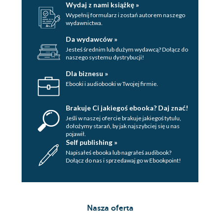
Wydaj z nami książkę »
Wypełnij formularz i zostań autorem naszego
wydawnictwa.
Da wydawców »
Jesteś średnim lub dużym wydawcą? Dołącz do
naszego systemu dystrybucji!
Dla biznesu »
Ebooki i audiobooki w Twojej firmie.
Brakuje Ci jakiegoś ebooka? Daj znać!
Jeśli w naszej ofercie brakuje jakiegoś tytulu,
dołożymy starań, by jak najszybciej się u nas
pojawił.
Self publishing »
Napisałeś ebooka lub nagrałeś audibook?
Dołącz do nas i sprzedawaj go w Ebookpoint!
Nasza oferta