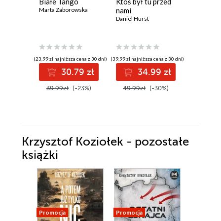
Białe Tango
Ktoś był tu przed
Klan (to
Marta Zaborowska
nami
Pascal En
Daniel Hurst
(23,99 zł najniższa cena z 30 dni)
(39,99 zł najniższa cena z 30 dni)
(29,18 zł najni
30.79 zł
34.99 zł
2
39.99zł
(-23%)
49.99zł
(-30%)
37.89z
Krzysztof Koziołek - pozostałe
książki
Promocja
Promocja