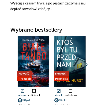
Wyścig z czasem trwa, a po piętach zaczynają mu
deptać zawodowi zabójcy...
Wybrane bestsellery
Nowość
Nowość
Nowość
Promocja
Promocja
Promocja
ebook
audiobook
ebook
audiobook
ebook
aud
30 pkt
34 pkt
29 pkt