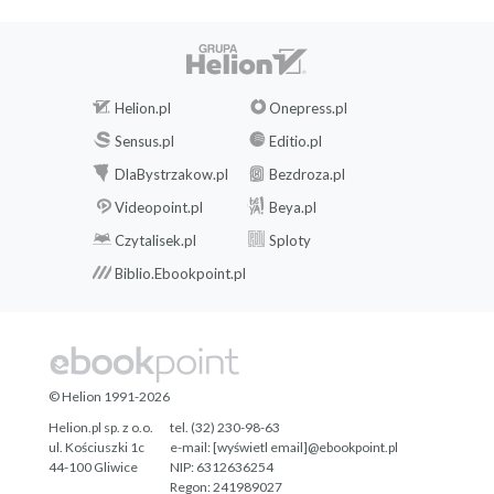
Helion.pl
Onepress.pl
Sensus.pl
Editio.pl
DlaBystrzakow.pl
Bezdroza.pl
Videopoint.pl
Beya.pl
Czytalisek.pl
Sploty
Biblio.Ebookpoint.pl
© Helion 1991-2026
Helion.pl sp. z o.o.
tel. (32) 230-98-63
ul. Kościuszki 1c
e-mail:
[wyświetl email]@ebookpoint.pl
Ebook
15,92 zł
44-100 Gliwice
NIP: 6312636254
Regon: 241989027