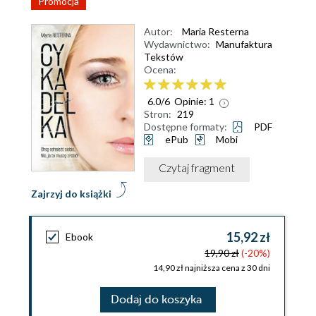
Promocja
Autor:
Maria Resterna
Wydawnictwo:
Manufaktura
Tekstów
Ocena:
6.0
/
6
Opinie:
1
Stron:
219
Dostępne formaty:
PDF
ePub
Mobi
Czytaj fragment
Zajrzyj do książki
15,92 zł
Ebook
19,90 zł
(-20%)
14,90 zł najniższa cena z 30 dni
Dodaj do koszyka