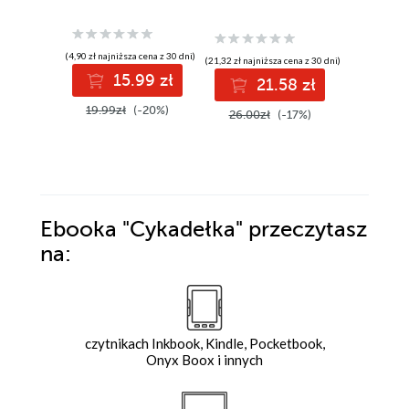
(4,90 zł najniższa cena z 30 dni)
(21,32 zł najniższa cena z 30 dni)
(42,34 zł najni
15.99 zł
21.58 zł
4
19.99zł
(-20%)
26.00zł
(-17%)
54.99z
Ebooka
"Cykadełka"
przeczytasz
na:
czytnikach Inkbook, Kindle, Pocketbook,
Onyx Boox i innych