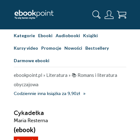
Kategorie
Ebooki
Audiobooki
Książki
Kursy video
Promocje
Nowości
Bestsellery
Darmowe ebooki
ebookpoint.pl
»
Literatura
»
📚 Romans i literatura
obyczajowa
Codziennie inna książka za 9,90zł
Cykadełka
Maria Resterna
(ebook)