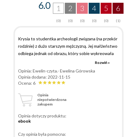
6.0
1
2
3
4
5
6
(0)
(0)
(0)
(0)
(0)
(1)
Krysia to studentka archeologii związana (na przekór
rodzinie) z dużo starszym mężczyzną. Jej małżeństwo
odbiega jednak od obrazu, który sobie wykreowała
na początku związku. Dostrzega coraz więcej wad
Rozwiń »
męża, a to, co początkowo ją pociągało i zdawało się
Opinia: Ewelin-czyta.- Ewelina Górowska
zaletą, coraz częściej ją przerasta i irytuje. Pod
Opinia dodana: 2022-11-15
przykrywką opieki nad ciężko chorym dziadkiem wraca
Ocena: 6
do rodzinnego domu, by zastanowić się co dalej,
Opinia
jednak i tutaj nie dzieje się dobrze, a dziewczyna tak
niepotwierdzona
zakupem
naprawdę wpada z deszczu pod rynnę... Spotkanie z
przyjacielem z dzieciństwa budzi w niej ukryte
Opinia dotyczy produktu:
tęsknoty i uczucia, których się nie spodziewała. Sama
ebook
jednak musi skupić się na rozwiązaniu zagadki
dziwnego zachowania brata, a na jaw zaczynają
Czy opinia była pomocna: