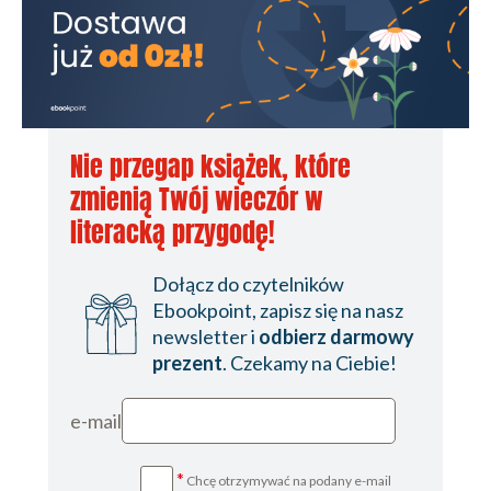
Rozdział 23
Rozdział 24
Epilog
Nie przegap książek, które
zmienią Twój wieczór w
literacką przygodę!
Dołącz do czytelników
Ebookpoint, zapisz się na nasz
newsletter i
odbierz darmowy
prezent
. Czekamy na Ciebie!
e-mail
*
Chcę otrzymywać na podany e-mail