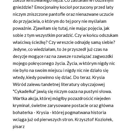
zdezorientowanego męża. Co zastałam w rodzinnym
gnieździe? Emocjonalny kocioł porzucony przed laty
niczym zniszczone pantofle oraz nienazwane uczucie
do przyjaciela, o którym do tej pory nie myślałam
poważnie. Zjawiłam się tutaj, nie mając pojęcia, jak
sobie z tym wszystkim poradzić. Czy w końcu odszukam
właściwą ścieżkę? Czy wreszcie odnajdę samą siebie?
Jedyne, co wiedziałam, to że przyszedł już czas na
decyzje mogące raz na zawsze rozwiązać zagwozdki
mojego pokręconego życia. Życia, w którym nigdy nic
nie było na swoim miejscu i nigdy nic nie działo się
wtedy, kiedy powinno się dziać. Do teraz. Krysia
Wśród zalewu tandetnej literatury obyczajowej
"Cykadełka" jawią się niczym oaza na pustyni słowa.
Wartka akcja, której mógłby pozazdrościć niejeden
kryminał, świetne zarysowane postacie oraz główna
bohaterka - Krysia - której pogmatwana historia
wciąga już od pierwszych stron. Krzysztof Koziołek,
pisarz