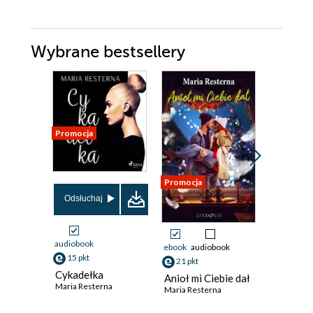
Wybrane bestsellery
Promocja
Promocja
Nowość
Promocja
Odsłuchaj
audiobook
ebook
audiobook
ebook
aud
15 pkt
21 pkt
43 pkt
Cykadełka
Anioł mi Ciebie dał
Świat je
Maria Resterna
Maria Resterna
Kim Hold