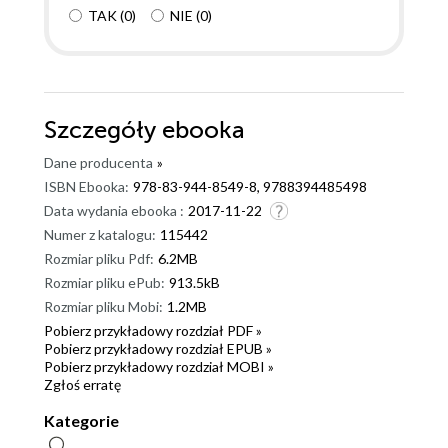
wychodzić makabryczne tajemnice związane ze
TAK
(
0
)
NIE
(
0
)
śmiercią ich rodziców... "Cykadełka" to przepełniona
emocjami opowieść o stracie, radzeniu sobie z żałobą
i poszukaniu nadziei. Jest to historia o zagubieniu i
poszukiwaniu własnego "JA", szczerej przyjaźni i
Szczegóły
ebooka
prawdziwej miłości, która nie zawsze ma prawo bytu.
To opowieść o tym, co najważniejsze i najcenniejsze
Dane producenta
»
w naszym życiu, a zarazem wskazówka jak bardzo
ISBN Ebooka:
978-83-944-8549-8, 9788394485498
ważne jest słuchanie siebie i spełnianie swoich
Data wydania ebooka :
2017-11-22
marzeń. Odnajdziemy w tej powieści także dużo
Numer z katalogu:
115442
dobra, bo tak jak w życiu... wystarczy w swoim
Rozmiar pliku Pdf:
6.2MB
otoczeniu odnaleźć człowieka, który poda nam
Rozmiar pliku ePub:
913.5kB
pomocną dłoń i nie zostawi w najgorszym momencie
Rozmiar pliku Mobi:
1.2MB
życia. Autorka zaserwowała czytelnikowi cały
Pobierz przykładowy rozdział PDF »
Pobierz przykładowy rozdział EPUB »
wachlarz emocji i jestem pod ogromnym wrażeniem
Pobierz przykładowy rozdział MOBI »
tej historii. Dawno już tak bardzo nie byłam
Zgłoś erratę
poruszona, a świadomość tego, że taka sytuacja może
Kategorie
przydarzyć się każdemu z nas, dość mocno wpłynęła
na moje samopoczucie. Przedstawiona historia