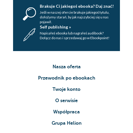
Brakuje Ci jakiegoś ebooka? Daj znać!
Jeśli w naszej ofercie brakuje jakiegoś tytulu,
dołożymy starań, by jak najszybciej się u nas
pojawił.
Self publishing »
Napisałeś ebooka lub nagrałeś audibook?
Dołącz do nas i sprzedawaj go w Ebookpoint!
Nasza oferta
Przewodnik po ebookach
Twoje konto
O serwisie
Współpraca
Grupa Helion