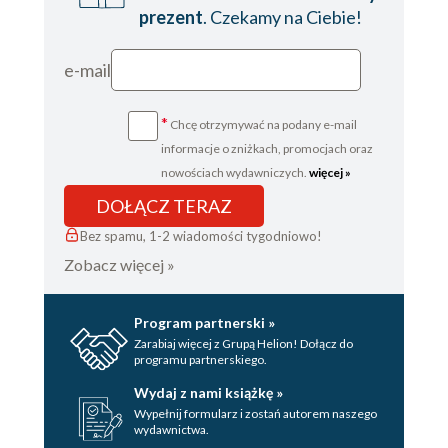
prezent
. Czekamy na Ciebie!
e-mail
*
Chcę otrzymywać na podany e-mail
informacje o zniżkach, promocjach oraz
nowościach wydawniczych.
więcej »
DOŁĄCZ TERAZ
Bez spamu, 1-2 wiadomości tygodniowo!
Zobacz więcej »
Program partnerski »
Zarabiaj więcej z Grupą Helion! Dołącz do
programu partnerskiego.
Wydaj z nami książkę »
Wypełnij formularz i zostań autorem naszego
wydawnictwa.