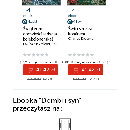
ebook
ebook
ebook
41 pkt
41 pkt
8 pkt
Świąteczne
Świerszcz za
Opowie
opowieści (edycja
kominem
wigilijna
kolekcjonerska)
Charles Dickens
literatu
Louisa May Alcott
,
Ernst T.A. Hoffmann
,
L.M. Montgomery
,
Charles D
dziecięc
Charles D
(34,93 zł najniższa cena z 30 dni)
(34,93 zł najniższa cena z 30 dni)
41.42 zł
41.42 zł
8
49.90zł
(-17%)
49.90zł
(-17%)
Ebooka
"Dombi i syn"
przeczytasz na: