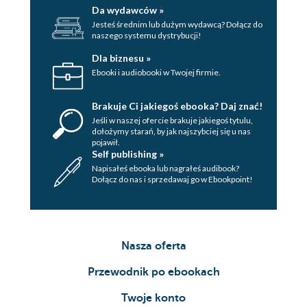
Da wydawców »
Jesteś średnim lub dużym wydawcą? Dołącz do
naszego systemu dystrybucji!
Dla biznesu »
Ebooki i audiobooki w Twojej firmie.
Brakuje Ci jakiegoś ebooka? Daj znać!
Jeśli w naszej ofercie brakuje jakiegoś tytulu,
dołożymy starań, by jak najszybciej się u nas
pojawił.
Self publishing »
Napisałeś ebooka lub nagrałeś audibook?
Dołącz do nas i sprzedawaj go w Ebookpoint!
Nasza oferta
Przewodnik po ebookach
Twoje konto