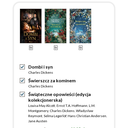
Dombi i syn
Charles Dickens
Świerszcz za kominem
Charles Dickens
Świąteczne opowieści (edycja
kolekcjonerska)
Louisa May Alcott
,
Ernst T.A. Hoffmann
,
L.M.
Montgomery
,
Charles Dickens
,
Władysław
Reymont
,
Selma Legerlöf
,
Hans Christian Andersen
,
Jane Austen