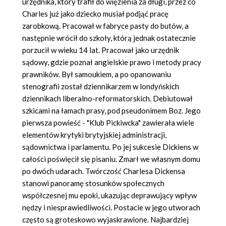
urzędnika, który trafił do więzienia za długi, przez co
Charles już jako dziecko musiał podjąć pracę
zarobkową. Pracował w fabryce pasty do butów, a
następnie wrócił do szkoły, którą jednak ostatecznie
porzucił w wieku 14 lat. Pracował jako urzędnik
sądowy, gdzie poznał angielskie prawo i metody pracy
prawników. Był samoukiem, a po opanowaniu
stenografii został dziennikarzem w londyńskich
dziennikach liberalno-reformatorskich. Debiutował
szkicami na łamach prasy, pod pseudonimem Boz. Jego
pierwsza powieść - "Klub Pickiwcka" zawierała wiele
elementów krytyki brytyjskiej administracji,
sądownictwa i parlamentu. Po jej sukcesie Dickiens w
całości poświęcił się pisaniu. Zmarł we własnym domu
po dwóch udarach. Twórczość Charlesa Dickensa
stanowi panoramę stosunków społecznych
współczesnej mu epoki, ukazując deprawujący wpływ
nędzy i niesprawiedliwości. Postacie w jego utworach
często są groteskowo wyjaskrawione. Najbardziej