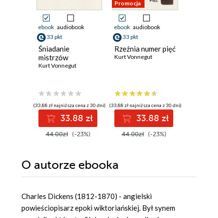
Promocja
ebook
audiobook
ebook
audiobook
ebook
aud
33 pkt
33 pkt
33 pkt
Śniadanie
Rzeźnia numer pięć
Nigdy ni
mistrzów
Kurt Vonnegut
Twoja
Kurt Vonnegut
Samantha 
(33,88 zł najniższa cena z 30 dni)
(33,88 zł najniższa cena z 30 dni)
(30,72 zł najni
33.88 zł
33.88 zł
3
44.00zł
(-23%)
44.00zł
(-23%)
39.90z
O autorze
ebooka
Charles Dickens (1812-1870) - angielski
powieściopisarz epoki wiktoriańskiej. Był synem