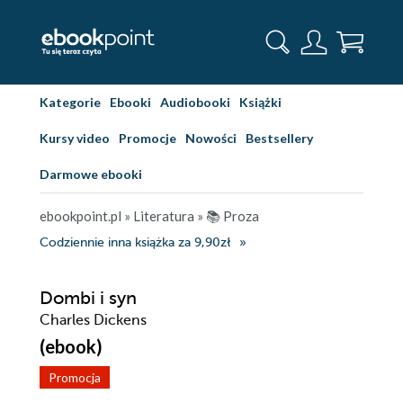
Kategorie
Ebooki
Audiobooki
Książki
Kursy video
Promocje
Nowości
Bestsellery
Darmowe ebooki
ebookpoint.pl
»
Literatura
»
📚 Proza
Codziennie inna książka za 9,90zł
Dombi i syn
Charles Dickens
(ebook)
Promocja