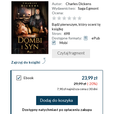
Autor:
Charles Dickens
Wydawnictwo:
Saga Egmont
Ocena:
Bądź pierwszym, który oceni tę
książkę
Stron:
698
Dostępne formaty:
ePub
Mobi
Czytaj fragment
Zajrzyj do książki
23,99 zł
Ebook
29,99 zł
(-20%)
7,90 zł najniższa cena z 30 dni
Dodaj do koszyka
Dostępny natychmiast po opłaceniu zakupu