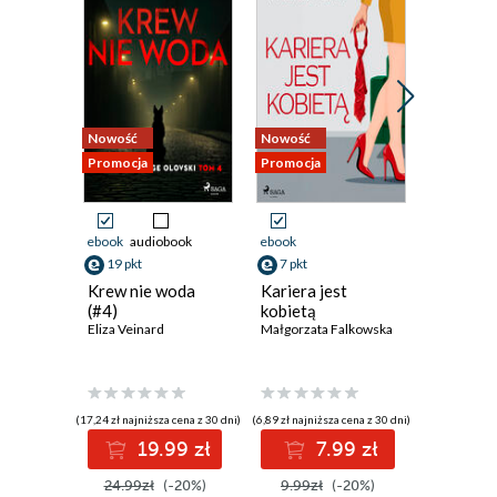
Nowość
Nowość
Nowość
Promocja
Promocja
Promocja
ebook
audiobook
ebook
ebook
19 pkt
7 pkt
23 pkt
Krew nie woda
Kariera jest
Od awok
(#4)
kobietą
zapote.
Eliza Veinard
Małgorzata Falkowska
które uz
smakiem
Jarosław 
(17,24 zł najniższa cena z 30 dni)
(6,89 zł najniższa cena z 30 dni)
(20,69 zł najni
19.99 zł
7.99 zł
2
24.99zł
(-20%)
9.99zł
(-20%)
29.99z