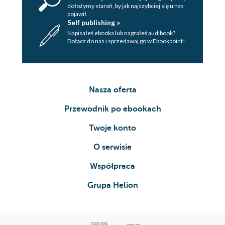
dołożymy starań, by jak najszybciej się u nas
pojawił.
Self publishing »
Napisałeś ebooka lub nagrałeś audibook?
Dołącz do nas i sprzedawaj go w Ebookpoint!
Nasza oferta
Przewodnik po ebookach
Twoje konto
O serwisie
Współpraca
Grupa Helion