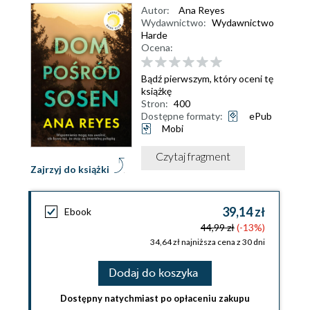
Autor:
Ana Reyes
Wydawnictwo:
Wydawnictwo
Harde
Ocena:
Bądź pierwszym, który oceni tę
książkę
Stron:
400
Dostępne formaty:
ePub
Mobi
Czytaj fragment
Zajrzyj do książki
39,14 zł
Ebook
44,99 zł
(-13%)
34,64 zł najniższa cena z 30 dni
Dodaj do koszyka
Dostępny natychmiast po opłaceniu zakupu