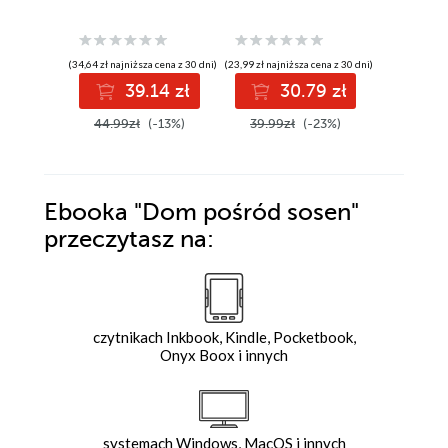
(34,64 zł najniższa cena z 30 dni)
(23,99 zł najniższa cena z 30 dni)
(38,49 zł najni
39.14 zł
30.79 zł
3
44.99zł
(-13%)
39.99zł
(-23%)
49.99z
Ebooka
"Dom pośród sosen"
przeczytasz na:
czytnikach Inkbook, Kindle, Pocketbook,
Onyx Boox i innych
systemach Windows, MacOS i innych