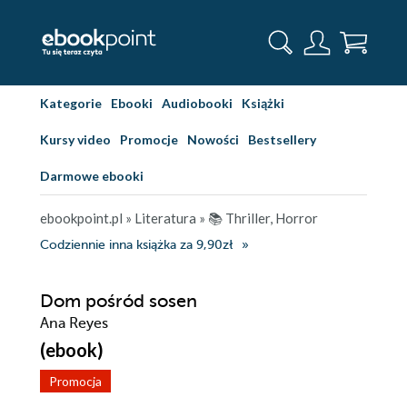
Kategorie
Ebooki
Audiobooki
Książki
Kursy video
Promocje
Nowości
Bestsellery
Darmowe ebooki
ebookpoint.pl
»
Literatura
»
📚 Thriller, Horror
Codziennie inna książka za 9,90zł
Dom pośród sosen
Ana Reyes
(ebook)
Promocja