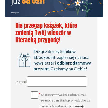
Dwadzieścia cztery
Dwadzieścia pięć
Dwadzieścia sześć
Nie przegap książek, które
Dwadzieścia siedem
zmienią Twój wieczór w
Dwadzieścia osiem
literacką przygodę!
Dwadzieścia dziewięć
Dołącz do czytelników
Trzydzieści
Ebookpoint, zapisz się na nasz
newsletter i
odbierz darmowy
Trzydzieści jeden
prezent
. Czekamy na Ciebie!
Trzydzieści dwa
Trzydzieści trzy
e-mail
Trzydzieści cztery
*
Chcę otrzymywać na podany e-mail
Trzydzieści pięć
informacje o zniżkach, promocjach oraz
Trzydzieści sześć
nowościach wydawniczych.
więcej »