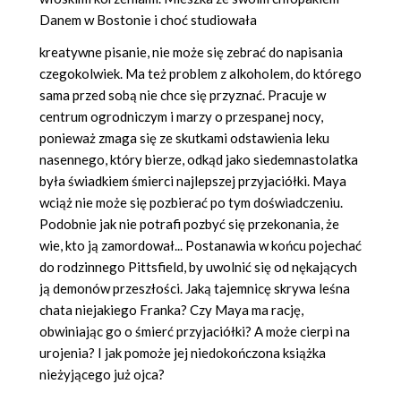
Danem w Bostonie i choć studiowała
kreatywne pisanie, nie może się zebrać do napisania
czegokolwiek. Ma też problem z alkoholem, do którego
sama przed sobą nie chce się przyznać. Pracuje w
centrum ogrodniczym i marzy o przespanej nocy,
ponieważ zmaga się ze skutkami odstawienia leku
nasennego, który bierze, odkąd jako siedemnastolatka
była świadkiem śmierci najlepszej przyjaciółki. Maya
wciąż nie może się pozbierać po tym doświadczeniu.
Podobnie jak nie potrafi pozbyć się przekonania, że
wie, kto ją zamordował... Postanawia w końcu pojechać
do rodzinnego Pittsfield, by uwolnić się od nękających
ją demonów przeszłości. Jaką tajemnicę skrywa leśna
chata niejakiego Franka? Czy Maya ma rację,
obwiniając go o śmierć przyjaciółki? A może cierpi na
urojenia? I jak pomoże jej niedokończona książka
nieżyjącego już ojca?