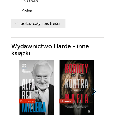
Spis treści
Prolog
Jeden
pokaż cały spis treści
Dwa
Trzy
Wydawnictwo Harde - inne
Cztery
książki
Pięć
Sześć
Siedem
Osiem
Dziewięć
Promocja
Nowość
Nowość
Dziesięć
Promocja
Jedenaście