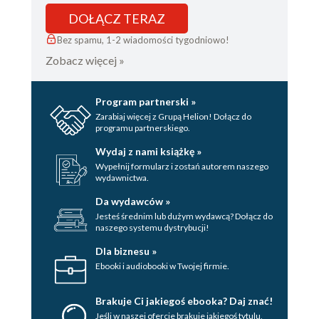
DOŁĄCZ TERAZ
Trzydzieści siedem
Bez spamu, 1-2 wiadomości tygodniowo!
Trzydzieści osiem
Zobacz więcej »
Podziękowania
Przypisy
Program partnerski »
Zarabiaj więcej z Grupą Helion! Dołącz do
programu partnerskiego.
Wydaj z nami książkę »
Wypełnij formularz i zostań autorem naszego
wydawnictwa.
Da wydawców »
Jesteś średnim lub dużym wydawcą? Dołącz do
naszego systemu dystrybucji!
Dla biznesu »
Ebooki i audiobooki w Twojej firmie.
Brakuje Ci jakiegoś ebooka? Daj znać!
Jeśli w naszej ofercie brakuje jakiegoś tytulu,