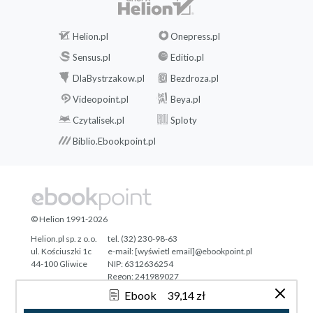
Helion.pl
Onepress.pl
Sensus.pl
Editio.pl
DlaBystrzakow.pl
Bezdroza.pl
Videopoint.pl
Beya.pl
Czytalisek.pl
Sploty
Biblio.Ebookpoint.pl
© Helion 1991-2026
Helion.pl sp. z o.o.
tel. (32) 230-98-63
ul. Kościuszki 1c
e-mail:
[wyświetl email]@ebookpoint.pl
44-100 Gliwice
NIP: 6312636254
Regon: 241989027
Ebook
39,14 zł
Designed with ♥ by
Tonik.pl