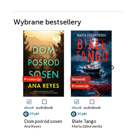
Wybrane bestsellery
Promocja
Nowość
Nowość
Promocja
Promocja
ebook
audiobook
ebook
audiobook
ebook
aud
39 pkt
30 pkt
39 pkt
Dom pośród sosen
Białe Tango
Ktoś był
Ana Reyes
Marta Zaborowska
nami
Daniel Hur