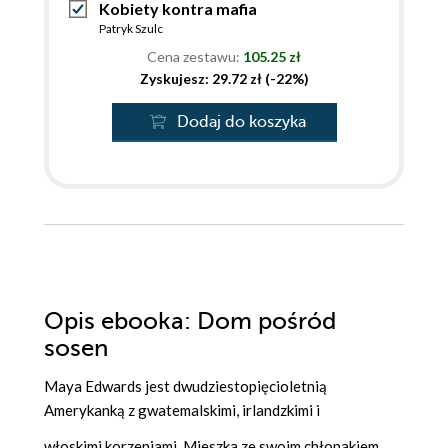
Kobiety kontra mafia
Patryk Szulc
Cena zestawu:
105.25 zł
Zyskujesz: 29.72 zł (-22%)
Dodaj do koszyka
Opis
ebooka
: Dom pośród
sosen
Maya Edwards jest dwudziestopięcioletnią
Amerykanką z gwatemalskimi, irlandzkimi i
włoskimi korzeniami. Mieszka ze swoim chłopakiem