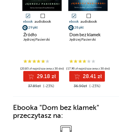
ebook
audiobook
ebook
audiobook
ebook
aud
29 pkt
28 pkt
27 pkt
Źródło
Dom bez klamek
Martwy k
Jędrzej Pasierski
Jędrzej Pasierski
Warwiło
Jędrzej Pa
(20,85 zł najniższa cena z 30 dni)
(17,90 zł najniższa cena z 30 dni)
(19,75 zł najni
29.18 zł
28.41 zł
2
37.89zł
(-23%)
36.90zł
(-23%)
35.90z
Ebooka
"Dom bez klamek"
przeczytasz na: