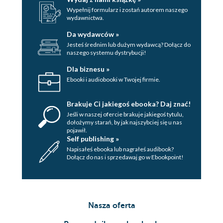
Wypełnij formularz i zostań autorem naszego
wydawnictwa.
Da wydawców »
Jesteś średnim lub dużym wydawcą? Dołącz do
naszego systemu dystrybucji!
Dla biznesu »
Ebooki i audiobooki w Twojej firmie.
Brakuje Ci jakiegoś ebooka? Daj znać!
Jeśli w naszej ofercie brakuje jakiegoś tytulu,
dołożymy starań, by jak najszybciej się u nas
pojawił.
Self publishing »
Napisałeś ebooka lub nagrałeś audibook?
Dołącz do nas i sprzedawaj go w Ebookpoint!
Nasza oferta