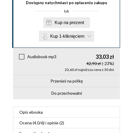
Dostępny natychmiast po opłaceniu zakupu
lub
Kup na prezent
Kup 1-kliknięciem
33,03 zł
Audiobook mp3
42,90 zł
(-23%)
23,60 zł najniższa cena z 30 dni
Przenieś na półkę
Do przechowalni
Opis
ebooka
Ocena (
4.0
/
6
) i opinie (2)