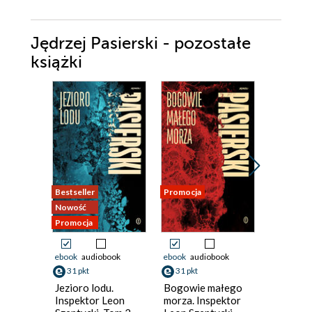
Jędrzej Pasierski - pozostałe
książki
Bestseller
Promocja
Promocja
Nowość
Promocja
ebook
audiobook
ebook
audiobook
ebook
aud
31 pkt
31 pkt
29 pkt
Jezioro lodu.
Bogowie małego
Roztopy
Inspektor Leon
morza. Inspektor
Jędrzej Pa