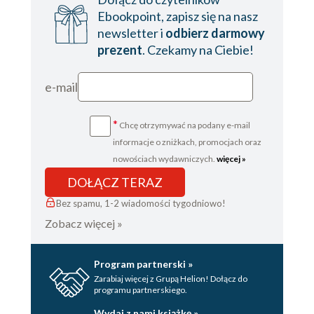
Ebookpoint, zapisz się na nasz
newsletter i
odbierz darmowy
prezent
. Czekamy na Ciebie!
e-mail
*
Chcę otrzymywać na podany e-mail
informacje o zniżkach, promocjach oraz
nowościach wydawniczych.
więcej »
DOŁĄCZ TERAZ
Bez spamu, 1-2 wiadomości tygodniowo!
Zobacz więcej »
Program partnerski »
Zarabiaj więcej z Grupą Helion! Dołącz do
programu partnerskiego.
Wydaj z nami książkę »