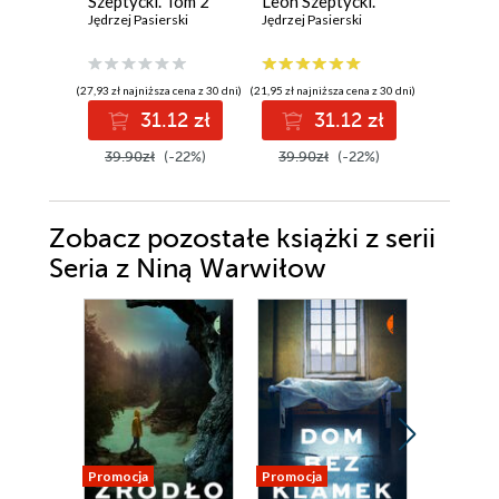
Szeptycki. Tom 2
Leon Szeptycki.
Jędrzej Pasierski
Tom 1
Jędrzej Pasierski
(27,93 zł najniższa cena z 30 dni)
(21,95 zł najniższa cena z 30 dni)
(20,85 zł najni
31.12 zł
31.12 zł
2
39.90zł
(-22%)
39.90zł
(-22%)
37.89z
Zobacz pozostałe książki z serii
Seria z Niną Warwiłow
Promocja
Promocja
Promocja