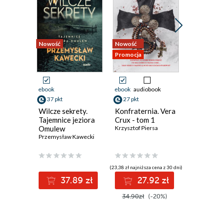
Nowość
Nowość
Nowość
Promocja
Promocja
ebook
ebook
audiobook
ebook
aud
37 pkt
27 pkt
42 pkt
Wilcze sekrety.
Konfraternia. Vera
Cisza, kt
Tajemnice jeziora
Crux - tom 1
Emilia Sze
Omulew
Krzysztof Piersa
Przemysław Kawecki
(23,38 zł najniższa cena z 30 dni)
(34,39 zł najni
37.89 zł
27.92 zł
4
34.90zł
(-20%)
52.90z