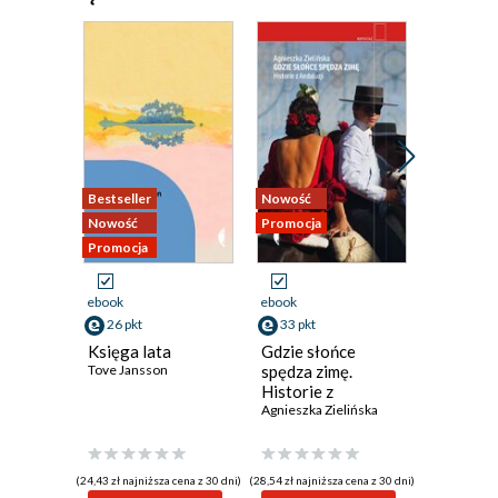
Bestseller
Nowość
Promocja
Nowość
Promocja
Promocja
ebook
ebook
ebook
26 pkt
33 pkt
33 pkt
Księga lata
Gdzie słońce
Milion m
Tove Jansson
spędza zimę.
O dorosł
Historie z
ADHD
Andaluzji
Agnieszka Zielińska
Aneta Paw
(24,43 zł najniższa cena z 30 dni)
(28,54 zł najniższa cena z 30 dni)
(28,54 zł najni