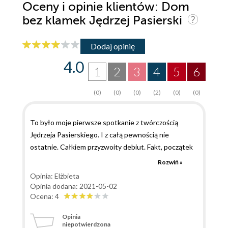
Oceny i opinie klientów: Dom
bez klamek Jędrzej Pasierski
Dodaj opinię
4.0
1
2
3
4
5
6
(0)
(0)
(0)
(2)
(0)
(0)
To było moje pierwsze spotkanie z twórczością
Jędrzeja Pasierskiego. I z całą pewnością nie
ostatnie. Całkiem przyzwoity debiut. Fakt, początek
bardzo mi się dłużył i powoli wdrażałam się w fabułę.
Rozwiń »
Ale po połowie było już coraz lepiej. Polubiłam
Opinia: Elżbieta
podkomisarz Ninę Warwiłow z całym bagażem jej
Opinia dodana: 2021-05-02
prywatnych problemów. Jako policjantka jest uparta i
Ocena: 4
dociekliwa a jako kobieta także uparta i odważna. Nie
Opinia
miała miłego dzieciństwa i młodości. A jednak nie
niepotwierdzona