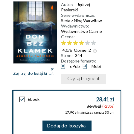
Autor:
Jędrzej
Pasierski
Serie wydawnicze:
Seria z Niną Warwiłow
Wydawnictwo:
Wydawnictwo Czarne
Ocena:
4.0
/
6
Opinie:
2
Stron:
344
Dostępne formaty:
ePub
Mobi
Zajrzyj do książki
Czytaj fragment
28,41 zł
Ebook
36,90 zł
(-23%)
17,90 zł najniższa cena z 30 dni
Dodaj do koszyka