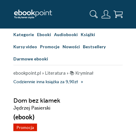
Kategorie
Ebooki
Audiobooki
Książki
Kursy video
Promocje
Nowości
Bestsellery
Darmowe ebooki
ebookpoint.pl
»
Literatura
»
📚 Kryminał
Codziennie inna książka za 9,90zł
Dom bez klamek
Jędrzej Pasierski
(ebook)
Promocja