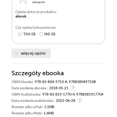
zakupem
poddała się i powoli, mimo wielu przeciwności losu i
nieżyczliwych osób na drodze, realizuje swoje plany.
Opinia dotyczy produktu:
Natomiast zupełnie nie przypadł mi do gustu
ebook
podkomisarz Białek. Nie cierpię karierowiczów.
Sięgam niedługo po kolejny tom i sprawdzę jak
Czy opinia była pomocna:
rozwija się życie i kariera Niny.
TAK
(
0
)
NIE
(
0
)
więcej opinii
Szczegóły
ebooka
ISBN Ebooka:
978-83-804-9710-8, 9788380497108
Data wydania ebooka :
2018-05-21
ISBN Audiobooka:
978-83-819-1770-4, 9788381917704
Data wydania audiobooka :
2023-06-28
Rozmiar pliku ePub:
1.1MB
Rozmiar pliku Mobi:
1.6MB