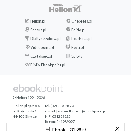
Helion.pl
Onepress.pl
Sensus.pl
Editio.pl
DlaBystrzakow.pl
Bezdroza.pl
Videopoint.pl
Beya.pl
Czytalisek.pl
Sploty
Biblio.Ebookpoint.pl
© Helion 1991-2026
Helion.pl sp. z o.o.
tel. (32) 230-98-63
ul. Kościuszki 1c
e-mail:
[wyświetl email]@ebookpoint.pl
44-100 Gliwice
NIP: 6312636254
Regon: 241989027
Ebook
31,98 zł
Designed with ♥ by
Tonik.pl