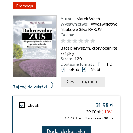
Promocja
Autor:
Marek Woch
Wydawnictwo:
Wydawnictwo
Naukowe Silva RERUM
Ocena:
Bądź pierwszym, który oceni tę
książkę
Stron:
120
Dostępne formaty:
PDF
ePub
Mobi
Czytaj fragment
Zajrzyj do książki
31,98 zł
Ebook
39,00 zł
(-18%)
19,90 zł najniższa cena z 30 dni
Dodaj do koszyka