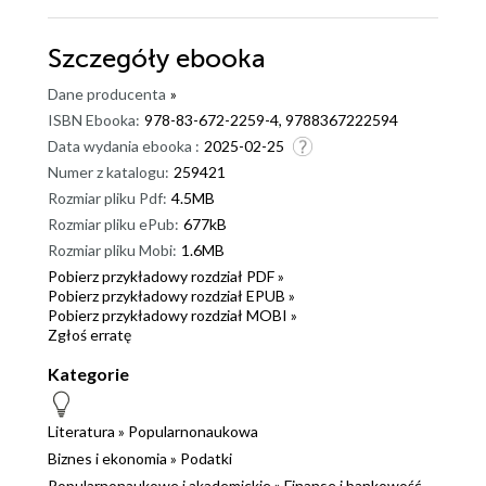
Szczegóły
ebooka
Dane producenta
»
ISBN Ebooka:
978-83-672-2259-4, 9788367222594
Data wydania ebooka :
2025-02-25
Numer z katalogu:
259421
Rozmiar pliku Pdf:
4.5MB
Rozmiar pliku ePub:
677kB
Rozmiar pliku Mobi:
1.6MB
Pobierz przykładowy rozdział PDF »
Pobierz przykładowy rozdział EPUB »
Pobierz przykładowy rozdział MOBI »
Zgłoś erratę
Kategorie
Literatura
»
Popularnonaukowa
Biznes i ekonomia
»
Podatki
Popularnonaukowe i akademickie
»
Finanse i bankowość