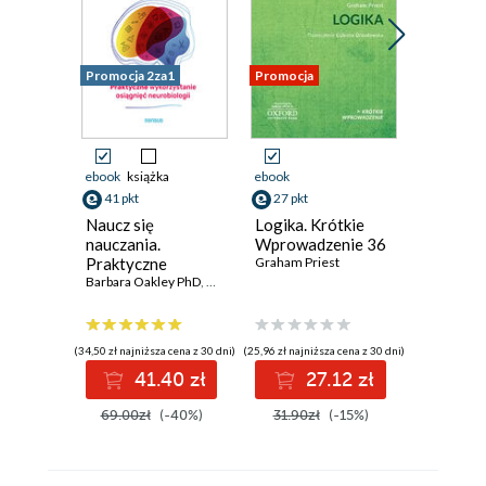
Promocja 2za1
Promocja
Promocja
ebook
książka
ebook
ebook
41 pkt
27 pkt
34 pkt
Naucz się
Logika. Krótkie
Mitolog
nauczania.
Wprowadzenie 36
słowiań
Praktyczne
Graham Priest
Jakub Bob
wykorzystanie
Barbara Oakley PhD
,
Beth Rogowsky EdD
,
Terrence J. Sejnowski PhD
osiągnięć
neurobiologii
(34,50 zł najniższa cena z 30 dni)
(25,96 zł najniższa cena z 30 dni)
(33,08 zł najni
41.40 zł
27.12 zł
3
69.00zł
(-40%)
31.90zł
(-15%)
39.90z