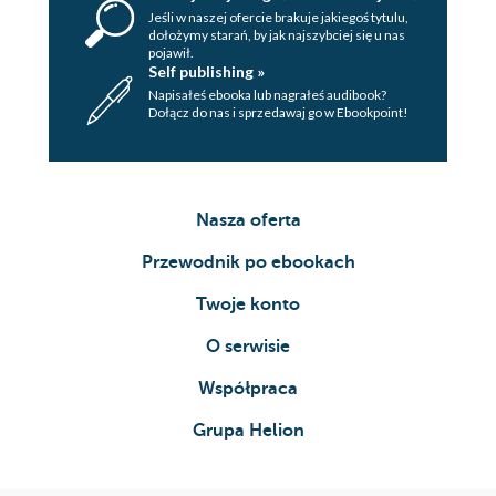
Jeśli w naszej ofercie brakuje jakiegoś tytulu,
dołożymy starań, by jak najszybciej się u nas
pojawił.
Self publishing »
Napisałeś ebooka lub nagrałeś audibook?
Dołącz do nas i sprzedawaj go w Ebookpoint!
Nasza oferta
Przewodnik po ebookach
Twoje konto
O serwisie
Współpraca
Grupa Helion