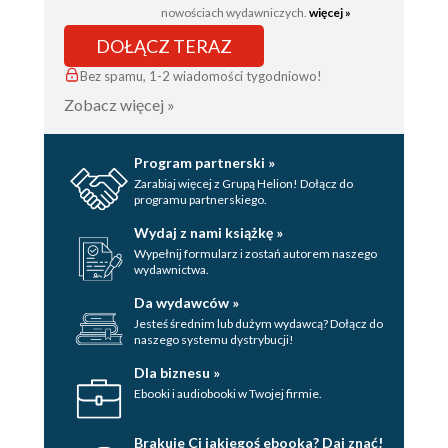
nowościach wydawniczych.
więcej »
DOŁĄCZ TERAZ
Bez spamu, 1-2 wiadomości tygodniowo!
Zobacz więcej »
Program partnerski »
Zarabiaj więcej z Grupą Helion! Dołącz do
programu partnerskiego.
Wydaj z nami książkę »
Wypełnij formularz i zostań autorem naszego
wydawnictwa.
Da wydawców »
Jesteś średnim lub dużym wydawcą? Dołącz do
naszego systemu dystrybucji!
Dla biznesu »
Ebooki i audiobooki w Twojej firmie.
Brakuje Ci jakiegoś ebooka? Daj znać!