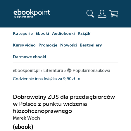
Kategorie
Ebooki
Audiobooki
Książki
Kursy video
Promocje
Nowości
Bestsellery
Darmowe ebooki
ebookpoint.pl
»
Literatura
»
📚 Popularnonaukowa
Codziennie inna książka za 9,90zł
Dobrowolny ZUS dla przedsiębiorców
w Polsce z punktu widzenia
filozoficznoprawnego
Marek Woch
(ebook)